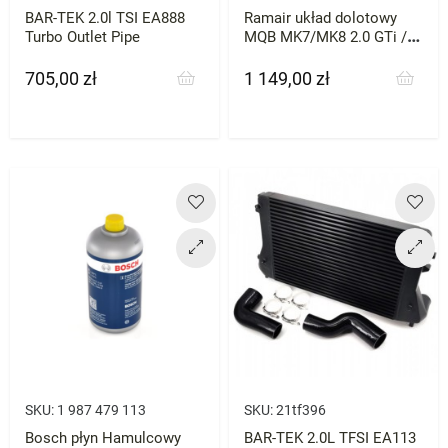
BAR-TEK 2.0l TSI EA888
Ramair układ dolotowy
Turbo Outlet Pipe
MQB MK7/MK8 2.0 GTi / R
Cupra VRS Octavia Passat
705,00 zł
1 149,00 zł
Cena
Cena
SKU:
1 987 479 113
SKU:
21tf396
Bosch płyn Hamulcowy
BAR-TEK 2.0L TFSI EA113