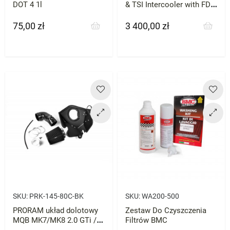
DOT 4 1l
& TSI Intercooler with FDS
System
75,00 zł
3 400,00 zł
Cena
Cena
SKU:
PRK-145-80C-BK
SKU:
WA200-500
PRORAM układ dolotowy
Zestaw Do Czyszczenia
MQB MK7/MK8 2.0 GTi / R
Filtrów BMC
Cupra VRS Octavia Passat