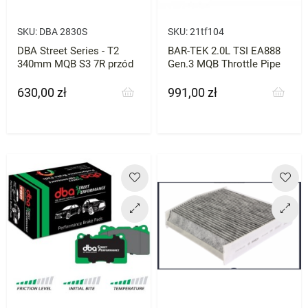
SKU:
DBA 2830S
SKU:
21tf104
DBA Street Series - T2
BAR-TEK 2.0L TSI EA888
340mm MQB S3 7R przód
Gen.3 MQB Throttle Pipe
630,00 zł
991,00 zł
Cena
Cena