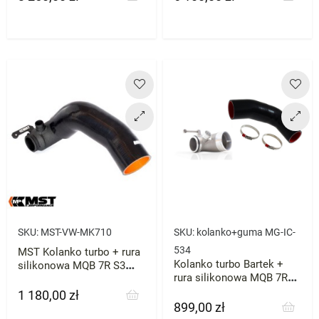
SKU:
MST-VW-MK710
SKU:
kolanko+guma MG-IC-
534
MST Kolanko turbo + rura
Kolanko turbo Bartek +
silikonowa MQB 7R S3
rura silikonowa MQB 7R
Octavia itp EA888 VAG
S3 Octavia itp EA888 VAG
1 180,00 zł
Cena
899,00 zł
Cena