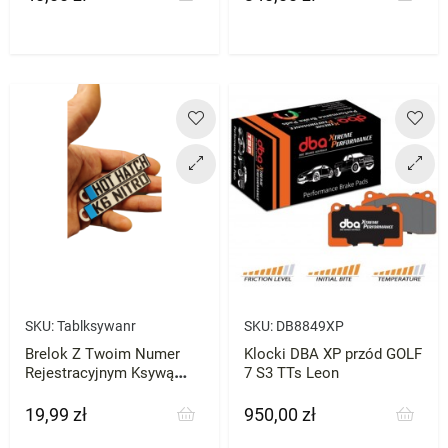
SKU:
Tablksywanr
SKU:
DB8849XP
Brelok Z Twoim Numer
Klocki DBA XP przód GOLF
Rejestracyjnym Ksywą
7 S3 TTs Leon
Prezent
19,99 zł
950,00 zł
Cena
Cena