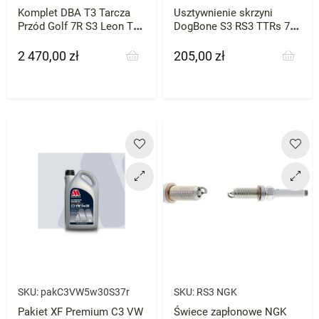
Komplet DBA T3 Tarcza
Usztywnienie skrzyni
Przód Golf 7R S3 Leon TTs
DogBone S3 RS3 TTRs 7R
Golf 8 GTI 2szt
GTi Octavia TYP A BAR-
TEK
2 470,00 zł
205,00 zł
Cena
Cena
SKU:
pakC3VW5w30S37r
SKU:
RS3 NGK
Pakiet XF Premium C3 VW
Świece zapłonowe NGK