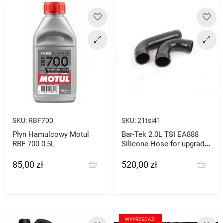
SKU:
RBF700
SKU:
21tsi41
Płyn Hamulcowy Motul
Bar-Tek 2.0L TSI EA888
RBF 700 0,5L
Silicone Hose for upgrade
Intercooler
85,00 zł
520,00 zł
Cena
Cena
WYPRZEDAŻ!