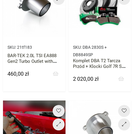
SKU:
21tf183
SKU:
DBA 2830S +
DB8849SP
BAR-TEK 2.0L TSI EA888
Komplet DBA T2 Tarcza
Gen2 Turbo Outlet with
Przód + Klocki Golf 7R S3
Hose BAR-TEK
Leon TTs Golf 8 GTI 2szt
460,00 zł
Cena
2 020,00 zł
Cena