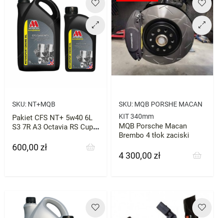
SKU:
NT+MQB
SKU:
MQB PORSHE MACAN
KIT 340mm
Pakiet CFS NT+ 5w40 6L
MQB Porsche Macan
S3 7R A3 Octavia RS Cupra
Brembo 4 tłok zaciski
Millers 2.0 tfsi
600,00 zł
Cena
4 300,00 zł
Cena