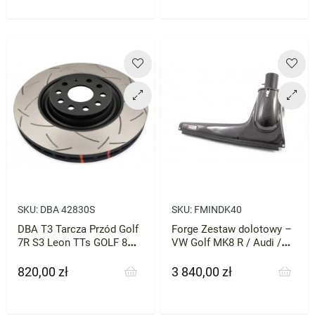
SKU:
DBA 42830S
SKU:
FMINDK40
DBA T3 Tarcza Przód Golf
Forge Zestaw dolotowy –
7R S3 Leon TTs GOLF 8
VW Golf MK8 R / Audi /
GTI 340mm 1szt
Cupra / Seat / Skoda / VW
– silniki EA888
820,00 zł
3 840,00 zł
Cena
Cena