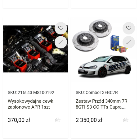
SKU:
21tsi43 MS100192
SKU:
ComboT3EBC7R
Wysokowydajne cewki
Zestaw Przód 340mm 7R
zapłonowe APR 1szt
8GTI S3 CC TTs Cupra
Octavia itp DBA T3 + EBC
Yellowstuf
370,00 zł
2 350,00 zł
Cena
Cena