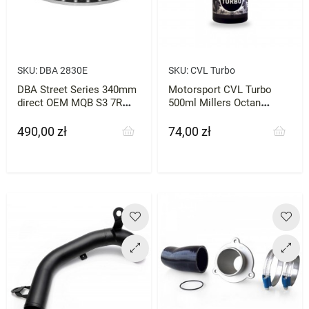
SKU:
DBA 2830E
SKU:
CVL Turbo
DBA Street Series 340mm
Motorsport CVL Turbo
direct OEM MQB S3 7R
500ml Millers Octan
przód
Booster
490,00 zł
74,00 zł
Cena
Cena