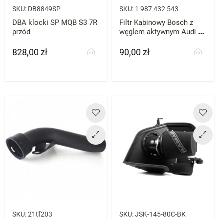
SKU:
DB8849SP
SKU:
1 987 432 543
DBA klocki SP MQB S3 7R
Filtr Kabinowy Bosch z
przód
węglem aktywnym Audi S3
A3 TTS 7R Octavia Leon
828,00 zł
90,00 zł
Cena
Cena
SKU:
21tf203
SKU:
JSK-145-80C-BK