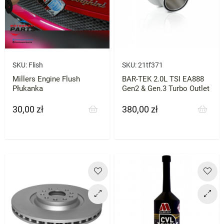
SKU:
Flish
SKU:
21tf371
Millers Engine Flush
BAR-TEK 2.0L TSI EA888
Płukanka
Gen2 & Gen.3 Turbo Outlet
30,00 zł
380,00 zł
Cena
Cena