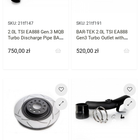
SKU:
21tf147
SKU:
21tf191
2.0L TSI EA888 Gen.3 MQB
BAR-TEK 2.0L TSI EA888
Turbo Discharge Pipe BAR-
Gen3 Turbo Outlet with
TEK
Hose
750,00 zł
520,00 zł
Cena
Cena