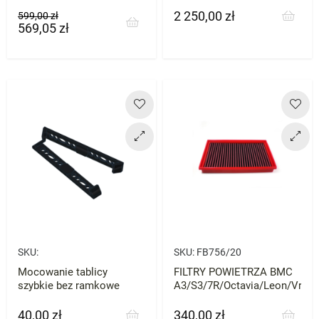
2 250,00 zł
Cena
Cena
Cena
599,00 zł
569,05 zł
podstawowa
SKU:
SKU:
FB756/20
Mocowanie tablicy
FILTRY POWIETRZA BMC
szybkie bez ramkowe
A3/S3/7R/Octavia/Leon/Vrs
40,00 zł
340,00 zł
Cena
Cena