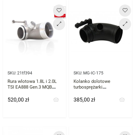
SKU:
21tf394
SKU:
MG-IC-175
Rura wlotowa 1.8L i 2.0L
Kolanko dolotowe
TSI EA888 Gen.3 MQB
turbosprężarki
BAR-TEK Inlet Pipe
TurboWorks Audi A3 A4
A5 VW Golf VII GTI R
520,00 zł
385,00 zł
Cena
Cena
Skoda Octavia RS Seat
Leon Cupra 2.0T 2015+