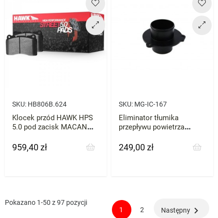
SKU:
HB806B.624
SKU:
MG-IC-167
Klocek przód HAWK HPS
Eliminator tłumika
5.0 pod zacisk MACAN
przepływu powietrza
Porsche
turbosprężarki VW Golf V
VI 2.0T
959,40 zł
249,00 zł
Cena
Cena
Pokazano 1-50 z 97 pozycji

1
2
Następny