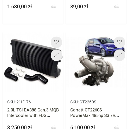
1 630,00 zł
89,00 zł
Cena
Cena
SKU:
21tf176
SKU:
GT2260S
2.0L TSI EA888 Gen.3 MQB
Garrett GT2260S
Intercooler with FDS
PowerMax 485hp S3 7R
System BAR-TEK
Leon
3 250,00 zł
6 100,00 zł
Cena
Cena