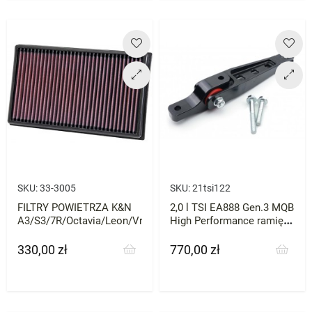
SKU:
33-3005
SKU:
21tsi122
FILTRY POWIETRZA K&N
2,0 l TSI EA888 Gen.3 MQB
A3/S3/7R/Octavia/Leon/Vrs
High Performance ramię
reakcyjne Bar-tek
330,00 zł
770,00 zł
Cena
Cena