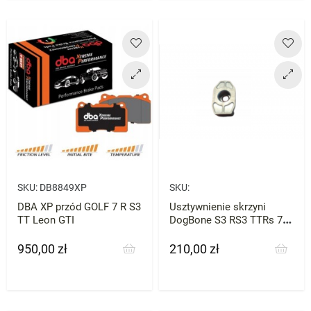
SKU:
DB8849XP
SKU:
DBA XP przód GOLF 7 R S3
Usztywnienie skrzyni
TT Leon GTI
DogBone S3 RS3 TTRs 7R
GTi Octavia TYP A nie
BAR-TEK
950,00 zł
210,00 zł
Cena
Cena