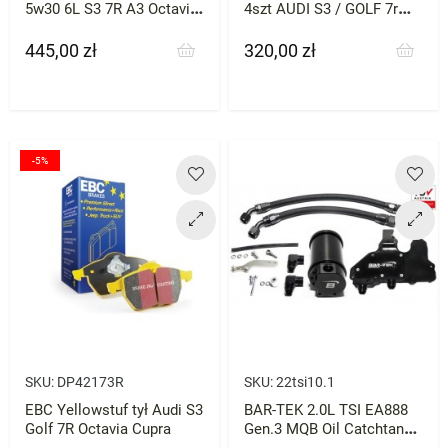
5w30 6L S3 7R A3 Octavia
4szt AUDI S3 / GOLF 7r
RS Cupra Millers 2.0 Tfsi
GTI Octavia RS itp
445,00 zł
320,00 zł
Cena
Cena
-5%
SKU:
DP42173R
SKU:
22tsi10.1
EBC Yellowstuf tył Audi S3
BAR-TEK 2.0L TSI EA888
Golf 7R Octavia Cupra
Gen.3 MQB Oil Catchtank
Kit