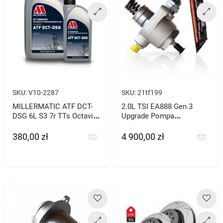
SKU:
V10-2287
SKU:
21tf199
MILLERMATIC ATF DCT-
2.0L TSI EA888 Gen.3
DSG 6L S3 7r TTs Octavia
Upgrade Pompa
A3 Olej do Skrzyni Biegów
wysokiego ciśnienia HPFP
BAR-TEK
380,00 zł
4 900,00 zł
Cena
Cena