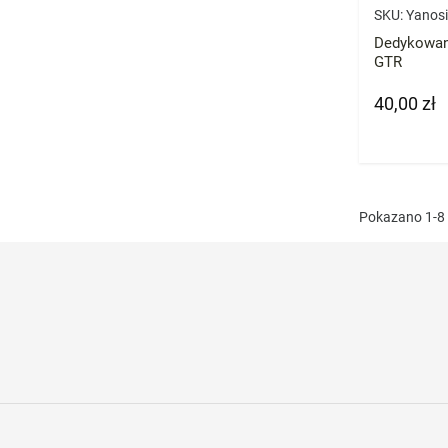
SKU:
Yanos
Dedykowan
GTR
40,00 zł
Cena
Pokazano 1-8 z