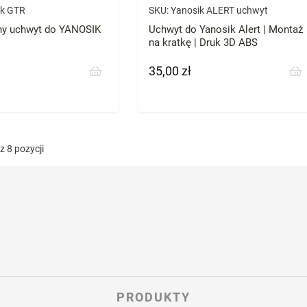
ik GTR
SKU:
Yanosik ALERT uchwyt
y uchwyt do YANOSIK
Uchwyt do Yanosik Alert | Montaż
na kratkę | Druk 3D ABS
35,00 zł
Cena
 8 pozycji
PRODUKTY