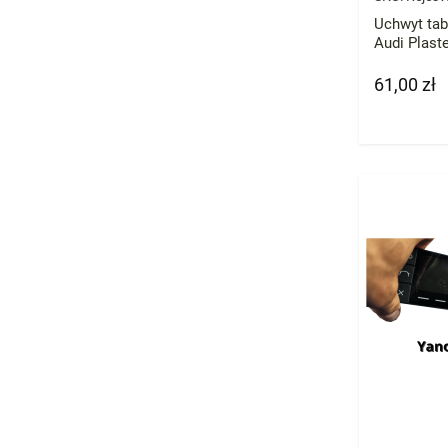
Uchwyt tab
Audi Plas
61,00 zł
Cena