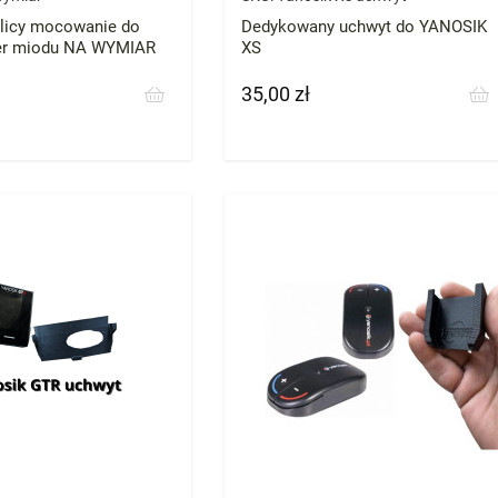
licy mocowanie do
Dedykowany uchwyt do YANOSIK
ter miodu NA WYMIAR
XS
35,00 zł
Cena