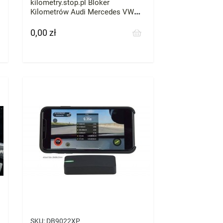
kilometry.stop.pl Bloker
Kilometrów Audi Mercedes VW
Skoda BMW każde zatrzymaj
licznik przebieg
0,00 zł
Cena
SKU:
DB9022XP