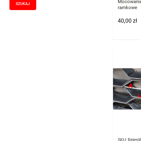
Mocowanie 
ramkowe
40,00 zł
Cena
SKU:
Rejes