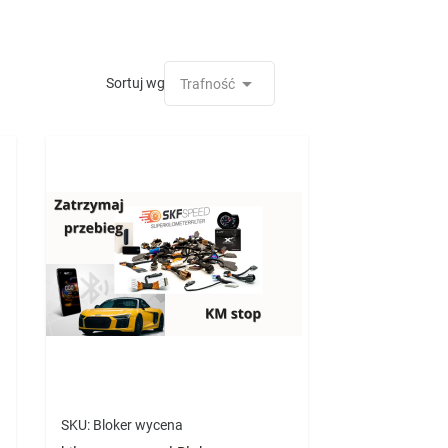

Sortuj wg:
Trafność
SKU:
Bloker wycena