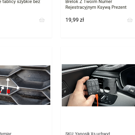
tablicy szybkie bez
Brelok Z Twoim Numer
Rejestracyjnym Ksywą Prezent
19,99 zł
Cena
Wymiar
SKU:
Yanosik Xs uchwyt