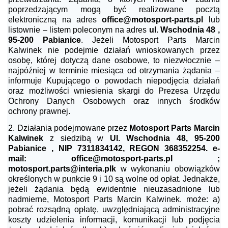
poprzedzającym mogą być realizowane pocztą
elektroniczną na adres
office@motosport-parts.pl
lub
listownie – listem poleconym na adres
ul. Wschodnia 48 ,
95-200 Pabianice
. Jeżeli Motosport Parts Marcin
Kalwinek nie podejmie działań wnioskowanych przez
osobę, której dotyczą dane osobowe, to niezwłocznie –
najpóźniej w terminie miesiąca od otrzymania żądania –
informuje Kupującego o powodach niepodjęcia działań
oraz możliwości wniesienia skargi do Prezesa Urzędu
Ochrony Danych Osobowych oraz innych środków
ochrony prawnej.
2.
Działania podejmowane przez
Motosport Parts Marcin
Kalwinek
z siedzibą w
Ul. Wschodnia 48, 95-200
Pabianice , NIP 7311834142, REGON 368352254. e-
mail: office@motosport-parts.pl ;
motosport.parts@interia.pl
k
w wykonaniu obowiązków
określonych w punkcie 9 i 10
są wolne od opłat. Jednakże,
jeżeli żądania będą ewidentnie nieuzasadnione lub
nadmierne, Motosport Parts Marcin Kalwinek. może: a)
pobrać rozsądną opłatę, uwzględniającą administracyjne
koszty udzielenia informacji, komunikacji lub podjęcia