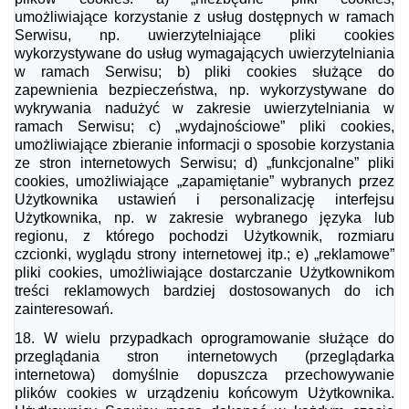
umożliwiające korzystanie z usług dostępnych w ramach
Serwisu, np. uwierzytelniające pliki cookies
wykorzystywane do usług wymagających uwierzytelniania
w ramach Serwisu;
b) pliki cookies służące do
zapewnienia bezpieczeństwa, np. wykorzystywane do
wykrywania nadużyć w zakresie uwierzytelniania w
ramach Serwisu;
c) „wydajnościowe” pliki cookies,
umożliwiające zbieranie informacji o sposobie
korzystania
ze stron internetowych Serwisu;
d) „funkcjonalne” pliki
cookies, umożliwiające „zapamiętanie” wybranych przez
Użytkownika ustawień i personalizację interfejsu
Użytkownika, np. w zakresie
wybranego języka lub
regionu, z którego pochodzi Użytkownik, rozmiaru
czcionki,
wyglądu strony internetowej itp.;
e) „reklamowe”
pliki cookies, umożliwiające dostarczanie Użytkownikom
treści
reklamowych bardziej dostosowanych do ich
zainteresowań.
18. W wielu przypadkach oprogramowanie służące do
przeglądania stron internetowych
(przeglądarka
internetowa) domyślnie dopuszcza przechowywanie
plików cookies w
urządzeniu końcowym Użytkownika.