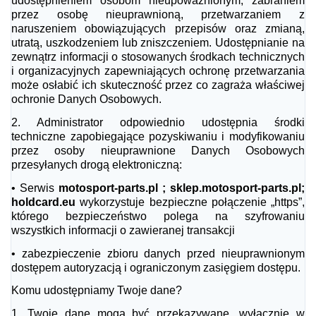
udostępnieniem osobom nieupoważnionym, zabraniem
przez osobę nieuprawnioną, przetwarzaniem z
naruszeniem obowiązujących przepisów oraz zmianą,
utratą, uszkodzeniem lub zniszczeniem. Udostępnianie na
zewnątrz informacji o stosowanych środkach technicznych
i organizacyjnych zapewniających ochronę przetwarzania
może osłabić ich skuteczność przez co zagraża właściwej
ochronie Danych Osobowych.
2.
Administrator odpowiednio udostępnia środki
techniczne zapobiegające pozyskiwaniu i modyfikowaniu
przez osoby nieuprawnione Danych Osobowych
przesyłanych drogą elektroniczną:
•
Serwis
motosport-parts.pl ; sklep.motosport-parts.pl;
holdcard.eu
wykorzystuje bezpieczne połączenie „https”,
którego bezpieczeństwo polega na szyfrowaniu
wszystkich informacji o zawieranej transakcji
•
zabezpieczenie zbioru danych przed nieuprawnionym
dostępem autoryzacją i ograniczonym zasięgiem dostępu.
Komu udostępniamy Twoje dane?
1.
Twoje dane mogą być przekazywane, wyłącznie w