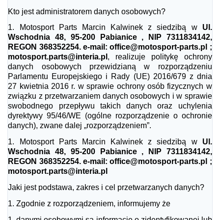
Kto jest administratorem danych osobowych?
1.
Motosport Parts Marcin Kalwinek z siedzibą w
Ul.
Wschodnia 48, 95-200 Pabianice , NIP 7311834142,
REGON 368352254. e-mail: office@motosport-parts.pl ;
motosport.parts@interia.pl
, realizuje politykę ochrony
danych osobowych przewidzianą w rozporządzeniu
Parlamentu Europejskiego i Rady (UE) 2016/679 z dnia
27 kwietnia 2016 r. w sprawie ochrony osób fizycznych w
związku z przetwarzaniem danych osobowych i w sprawie
swobodnego przepływu takich danych oraz uchylenia
dyrektywy 95/46/WE (ogólne rozporządzenie o ochronie
danych), zwane dalej „rozporządzeniem”.
1.
Motosport Parts Marcin Kalwinek z siedzibą w
Ul.
Wschodnia 48, 95-200 Pabianice , NIP 7311834142,
REGON 368352254. e-mail: office@motosport-parts.pl ;
motosport.parts@interia.pl
Jaki jest podstawa, zakres i cel przetwarzanych danych?
1.
Zgodnie z rozporządzeniem, informujemy że
1.
danymi osobowymi są informacje o zidentyfikowanej lub