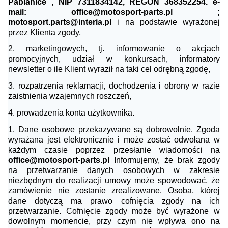
Pabianice , NIP 7311834142, REGON 368352254. e-
mail: office@motosport-parts.pl ;
motosport.parts@interia.pl
i na podstawie wyrażonej
przez Klienta zgody,
2.
marketingowych, tj. informowanie o akcjach
promocyjnych, udział w konkursach, informatory
newsletter o ile Klient wyraził na taki cel odrębną zgodę,
3.
rozpatrzenia reklamacji, dochodzenia i obrony w razie
zaistnienia wzajemnych roszczeń,
4.
prowadzenia konta użytkownika.
1.
Dane osobowe przekazywane są dobrowolnie. Zgoda
wyrażana jest elektronicznie i może zostać odwołana w
każdym czasie poprzez przesłanie wiadomości na
office@motosport-parts.pl
Informujemy, że brak zgody
na przetwarzanie danych osobowych w zakresie
niezbędnym do realizacji umowy może spowodować, że
zamówienie nie zostanie zrealizowane. Osoba, której
dane dotyczą ma prawo cofnięcia zgody na ich
przetwarzanie. Cofnięcie zgody może być wyrażone w
dowolnym momencie, przy czym nie wpływa ono na