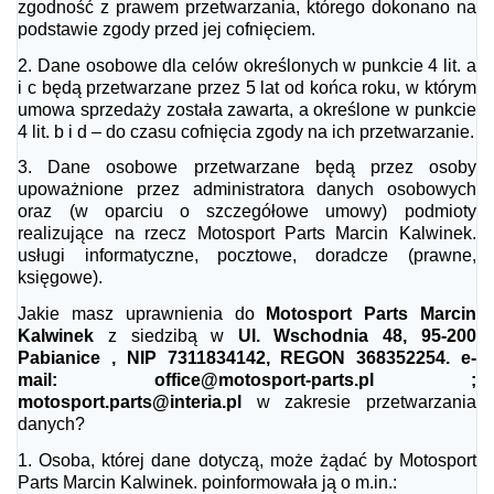
zgodność z prawem przetwarzania, którego dokonano na
podstawie zgody przed jej cofnięciem.
2.
Dane osobowe dla celów określonych w punkcie 4 lit. a
i c będą przetwarzane przez 5 lat od końca roku, w którym
umowa sprzedaży została zawarta, a określone w punkcie
4 lit. b i d – do czasu cofnięcia zgody na ich przetwarzanie.
3.
Dane osobowe przetwarzane będą przez osoby
upoważnione przez administratora danych osobowych
oraz (w oparciu o szczegółowe umowy) podmioty
realizujące na rzecz Motosport Parts Marcin Kalwinek.
usługi informatyczne, pocztowe, doradcze (prawne,
księgowe).
Jakie masz uprawnienia do
Motosport Parts Marcin
Kalwinek
z siedzibą w
Ul. Wschodnia 48, 95-200
Pabianice , NIP 7311834142, REGON 368352254. e-
mail: office@motosport-parts.pl ;
motosport.parts@interia.pl
w zakresie przetwarzania
danych?
1.
Osoba, której dane dotyczą, może żądać by Motosport
Parts Marcin Kalwinek. poinformowała ją o m.in.: