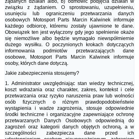
żądanych działań albo, b) odmówić podjęcia działań w
związku z żądaniem. O sprostowaniu, uzupełnieniu,
usunięciu lub ograniczeniu przetwarzania danych
osobowych Motosport Parts Marcin Kalwinek informuje
każdego odbiorcę, któremu zostały ujawnione te dane.
Obowiązek ten jest wyłączony gdy jego spełnienie okaże
się niemożliwe albo będzie wymagało niewspółmiernie
dużego wysiłku. O poczynionych krokach dotyczących
informowania podmiotów przetwarzających dane
osobowe, Motosport Parts Marcin Kalwinek
informuje
osoby, których dane dotyczą.
Jakie zabezpieczenia stosujemy?
1.
Administrator uwzględniając stan wiedzy technicznej,
koszt wdrażania oraz charakter, zakres, kontekst i cele
przetwarzania oraz ryzyko naruszenia praw lub wolności
osób fizycznych o różnym prawdopodobieństwie
wystąpienia i wadze zagrożenia, stosuje odpowiednie
środki techniczne i organizacyjne zapewniające ochronę
przetwarzanych Danych Osobowych odpowiednią do
zagrożeń oraz kategorii danych objętych ochroną, a w
szczególności zabezpiecza dane przed ich