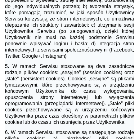
odpowiednio wyświetlić stronę internetową, dostosowaną
do jego indywidualnych potrzeb;
b) tworzenia statystyk,
które pomagają zrozumieć, w jaki sposób Użytkownicy
Serwisu korzystają ze stron internetowych, co umożliwia
ulepszanie ich struktury i zawartości;
c) utrzymanie sesji
Użytkownika Serwisu (po zalogowaniu), dzięki której
Użytkownik nie musi na każdej podstronie Serwisu
ponownie wpisywać loginu i hasła;
d) integracja stron
internetowych z serwisami społecznościowymi (Facebook,
Twitter, Google+, Instagram)
5.
W ramach Serwisu stosowane są dwa zasadnicze
rodzaje plików cookies: „sesyjne” (session cookies) oraz
„stałe” (persistent cookies). Cookies „sesyjne” są plikami
tymczasowymi, które przechowywane są w urządzeniu
końcowym Użytkownika do czasu wylogowania,
opuszczenia strony internetowej lub wyłączenia
oprogramowania (przeglądarki internetowej). „Stałe” pliki
cookies przechowywane są w urządzeniu końcowym
Użytkownika
przez czas określony w parametrach plików
cookies lub do czasu ich usunięcia przez Użytkownika.
6.
W ramach Serwisu stosowane są następujące rodzaje
plików cookies:
a) „niezbędne” pliki cookies,