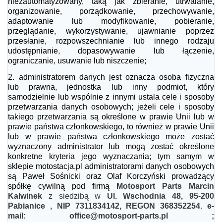
niezautomatyzowany, taką jak zbieranie, utrwalanie,
organizowanie, porządkowanie, przechowywanie,
adaptowanie lub modyfikowanie, pobieranie,
przeglądanie, wykorzystywanie, ujawnianie poprzez
przesłanie, rozpowszechnianie lub innego rodzaju
udostępnianie, dopasowywanie lub łączenie,
ograniczanie, usuwanie lub niszczenie;
2.
administratorem danych jest oznacza osoba fizyczna
lub prawna, jednostka lub inny podmiot, który
samodzielnie lub wspólnie z innymi ustala cele i sposoby
przetwarzania danych osobowych; jeżeli cele i sposoby
takiego przetwarzania są określone w prawie Unii lub w
prawie państwa członkowskiego, to również w prawie Unii
lub w prawie państwa członkowskiego może zostać
wyznaczony administrator lub mogą zostać określone
konkretne kryteria jego wyznaczania; tym samym w
sklepie motostacja.pl administratorami danych osobowych
są Paweł Sośnicki oraz Olaf Korczyński prowadzący
spółkę cywilną pod firmą
Motosport Parts Marcin
Kalwinek
z siedzibą w
Ul. Wschodnia 48, 95-200
Pabianice , NIP 7311834142, REGON 368352254. e-
mail: office@motosport-parts.pl ;