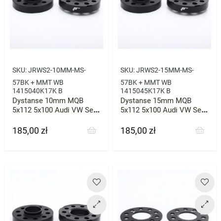
SKU:
JRWS2-10MM-MS-
SKU:
JRWS2-15MM-MS-
57BK + MMT WB
57BK + MMT WB
1415040K17K B
1415045K17K B
Dystanse 10mm MQB
Dystanse 15mm MQB
5x112 5x100 Audi VW Seat
5x112 5x100 Audi VW Seat
57.1
57.1
185,00 zł
185,00 zł
Cena
Cena