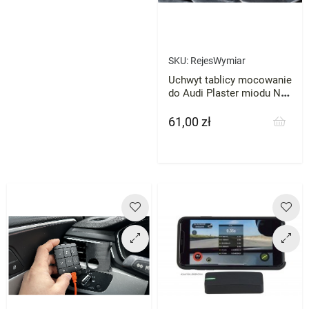
SKU:
RejesWymiar
Uchwyt tablicy mocowanie
do Audi Plaster miodu NA
WYMIAR
61,00 zł
Cena