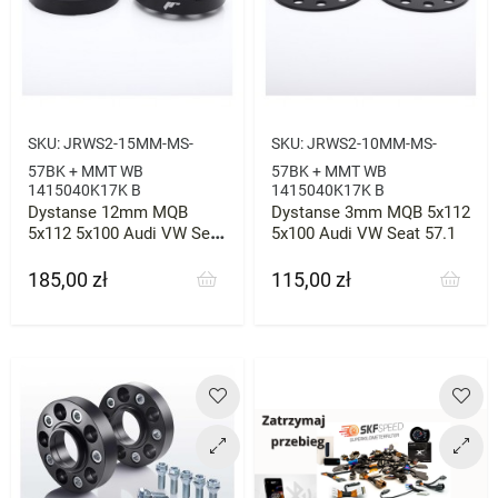
SKU:
JRWS2-15MM-MS-
SKU:
JRWS2-10MM-MS-
57BK + MMT WB
57BK + MMT WB
1415040K17K B
1415040K17K B
Dystanse 12mm MQB
Dystanse 3mm MQB 5x112
5x112 5x100 Audi VW Seat
5x100 Audi VW Seat 57.1
57.1
185,00 zł
115,00 zł
Cena
Cena