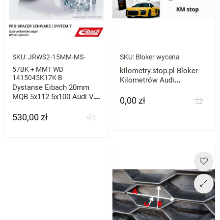
SKU:
JRWS2-15MM-MS-
SKU:
Bloker wycena
57BK + MMT WB
kilometry.stop.pl Bloker
1415045K17K B
Kilometrów Audi
Dystanse Eibach 20mm
Mercedes VW Skoda BMW
MQB 5x112 5x100 Audi VW
każde zatrzymaj licznik
0,00 zł
Cena
Seat 57.1
przebieg
530,00 zł
Cena