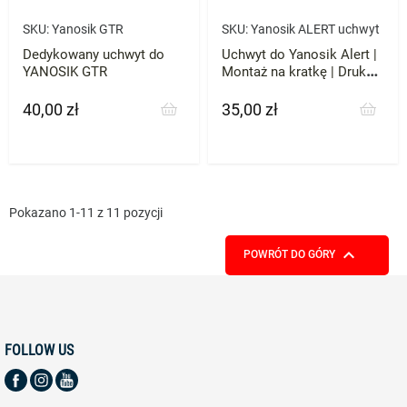
SKU:
Yanosik GTR
SKU:
Yanosik ALERT uchwyt
Dedykowany uchwyt do
Uchwyt do Yanosik Alert |
YANOSIK GTR
Montaż na kratkę | Druk
3D ABS
40,00 zł
35,00 zł
Cena
Cena
Pokazano 1-11 z 11 pozycji

POWRÓT DO GÓRY
FOLLOW US