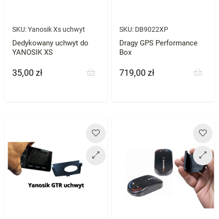
SKU:
Yanosik Xs uchwyt
SKU:
DB9022XP
Dedykowany uchwyt do
Dragy GPS Performance
YANOSIK XS
Box
35,00 zł
719,00 zł
Cena
Cena