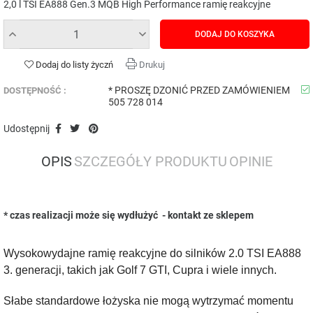
2,0 l TSI EA888 Gen.3 MQB High Performance ramię reakcyjne
DODAJ DO KOSZYKA
Dodaj do listy życzń
Drukuj
* PROSZĘ DZONIĆ PRZED ZAMÓWIENIEM
DOSTĘPNOŚĆ :
505 728 014
Udostępnij
OPIS
SZCZEGÓŁY PRODUKTU
OPINIE
* czas realizacji może się wydłużyć - kontakt ze sklepem
Wysokowydajne ramię reakcyjne do silników 2.0 TSI EA888
3. generacji, takich jak Golf 7 GTI, Cupra i wiele innych.
Słabe standardowe łożyska nie mogą wytrzymać momentu