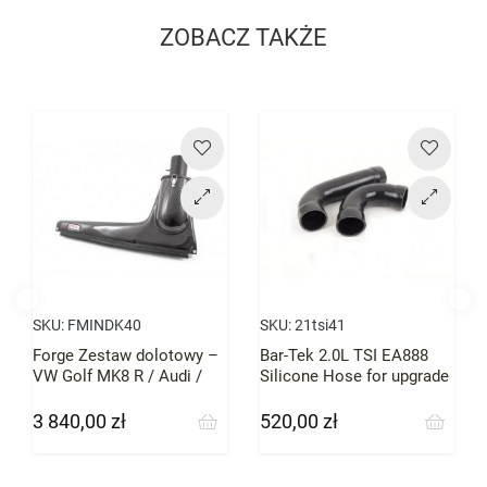
Bar-tek
ZOBACZ TAKŻE
Cena
Cena
SKU:
FMINDK40
SKU:
21tsi41
Forge Zestaw dolotowy –
Bar-Tek 2.0L TSI EA888
VW Golf MK8 R / Audi /
Silicone Hose for upgrade
Cupra / Seat / Skoda / VW
Intercooler
– silniki EA888
3 840,00 zł
520,00 zł
Cena
Cena