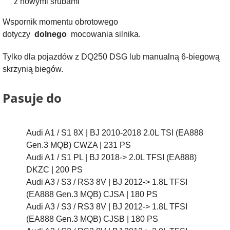
z nowymi śrubami
Wspornik momentu obrotowego
dotyczy
dolnego
mocowania silnika.
Tylko dla pojazdów z DQ250 DSG lub manualną 6-biegową
skrzynią biegów.
Pasuje do
Audi A1 / S1 8X |
BJ 2010-2018 2.0L TSI (EA888
Gen.3 MQB) CWZA |
231 PS
Audi A1 / S1 PL |
BJ 2018-> 2.0L TFSI (EA888)
DKZC |
200 PS
Audi A3 / S3 / RS3 8V |
BJ 2012-> 1.8L TFSI
(EA888 Gen.3 MQB) CJSA |
180 PS
Audi A3 / S3 / RS3 8V |
BJ 2012-> 1.8L TFSI
(EA888 Gen.3 MQB) CJSB |
180 PS