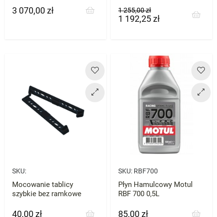
3 070,00 zł
Cena
Cena
Cena
1 255,00 zł
1 192,25 zł
podstawowa
SKU:
SKU:
RBF700
Mocowanie tablicy
Płyn Hamulcowy Motul
szybkie bez ramkowe
RBF 700 0,5L
40,00 zł
85,00 zł
Cena
Cena