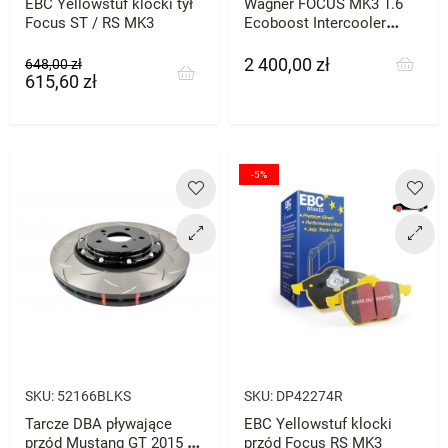
EBC Yellowstuf klocki tył
Wagner FOCUS MK3 1.6
Focus ST / RS MK3
Ecoboost Intercooler
Sportowy
2 400,00 zł
Cena
Cena
Cena
648,00 zł
615,60 zł
podstawowa
-5%
SKU:
52166BLKS
SKU:
DP42274R
Tarcze DBA pływające
EBC Yellowstuf klocki
przód Mustang GT 2015 +
przód Focus RS MK3