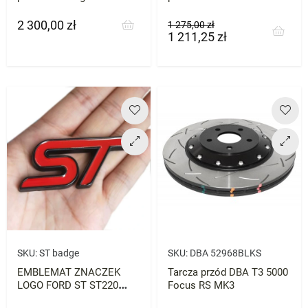
1szt
2 300,00 zł
Cena
Cena
Cena
1 275,00 zł
1 211,25 zł
podstawowa
SKU:
ST badge
SKU:
DBA 52968BLKS
EMBLEMAT ZNACZEK
Tarcza przód DBA T3 5000
LOGO FORD ST ST220
Focus RS MK3
FOCUS MONDEO