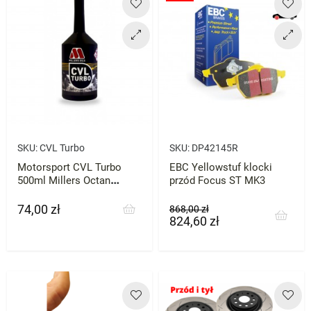
SKU:
CVL Turbo
SKU:
DP42145R
Motorsport CVL Turbo
EBC Yellowstuf klocki
500ml Millers Octan
przód Focus ST MK3
Booster
74,00 zł
Cena
Cena
Cena
868,00 zł
824,60 zł
podstawowa