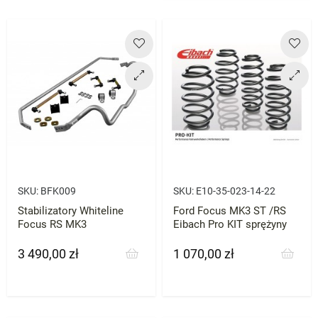
SKU:
BFK009
SKU:
E10-35-023-14-22
Stabilizatory Whiteline
Ford Focus MK3 ST /RS
Focus RS MK3
Eibach Pro KIT sprężyny
3 490,00 zł
1 070,00 zł
Cena
Cena