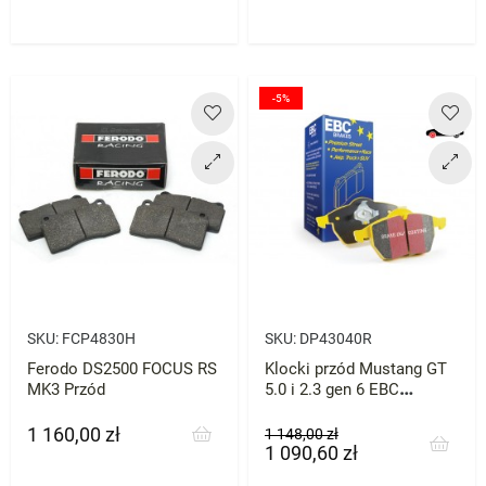
-5%
SKU:
FCP4830H
SKU:
DP43040R
Ferodo DS2500 FOCUS RS
Klocki przód Mustang GT
MK3 Przód
5.0 i 2.3 gen 6 EBC
Yellowstuff
1 160,00 zł
Cena
Cena
Cena
1 148,00 zł
1 090,60 zł
podstawowa