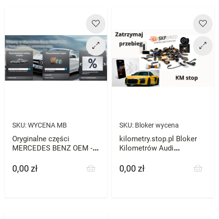
SKU:
WYCENA MB
SKU:
Bloker wycena
Oryginalne części
kilometry.stop.pl Bloker
MERCEDES BENZ OEM -
Kilometrów Audi
WYCENA
Mercedes VW Skoda BMW
każde zatrzymaj licznik
0,00 zł
0,00 zł
Cena
Cena
przebieg