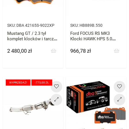
SKU:
DBA 42165S-9022XP
SKU:
HB889B.550
Mustang GT / 2.3 tył
Ford FOCUS RS MK3
komplet klocków i tarcz
Klocki HAWK HPS 5.0
DBA
przód
2 480,00 zł
966,78 zł
Cena
Cena
WYPRZEDAŻ!
-775,00 ZŁ