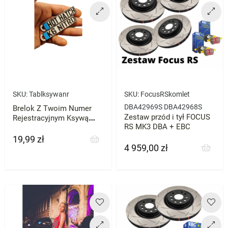
SKU:
Tablksywanr
SKU:
FocusRSkomlet
DBA42969S DBA42968S
Brelok Z Twoim Numer
Zestaw przód i tył FOCUS
Rejestracyjnym Ksywą
RS MK3 DBA + EBC
Prezent
19,99 zł
Cena
4 959,00 zł
Cena