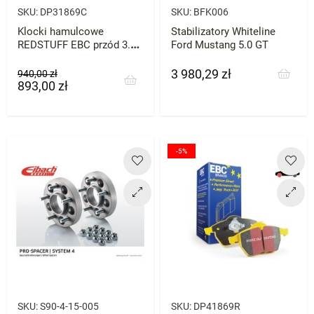
SKU:
DP31869C
SKU:
BFK006
Klocki hamulcowe
Stabilizatory Whiteline
REDSTUFF EBC przód 3.7
Ford Mustang 5.0 GT
4.0 5.0 4.6
3 980,29 zł
Cena
Cena
Cena
940,00 zł
893,00 zł
podstawowa
-5%
SKU:
S90-4-15-005
SKU:
DP41869R