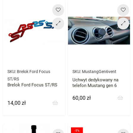
SKU:
Brelok Ford Focus
SKU:
MustangGen6vent
ST/RS
Uchwyt dedykowany na
Brelok Ford Focus ST/RS
telefon Mustang gen 6
60,00 zł
Cena
14,00 zł
Cena
-5%