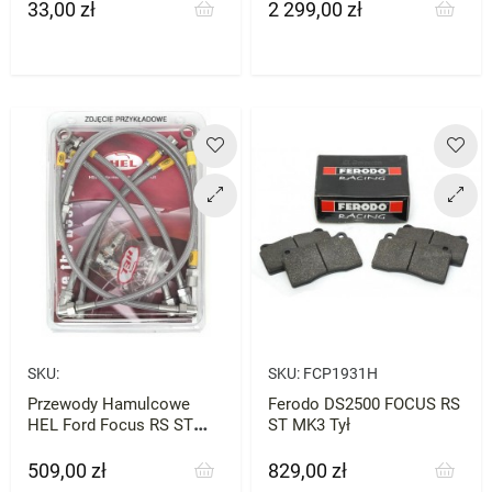
33,00 zł
2 299,00 zł
Cena
Cena
SKU:
SKU:
FCP1931H
Przewody Hamulcowe
Ferodo DS2500 FOCUS RS
HEL Ford Focus RS ST
ST MK3 Tył
MK3
509,00 zł
829,00 zł
Cena
Cena