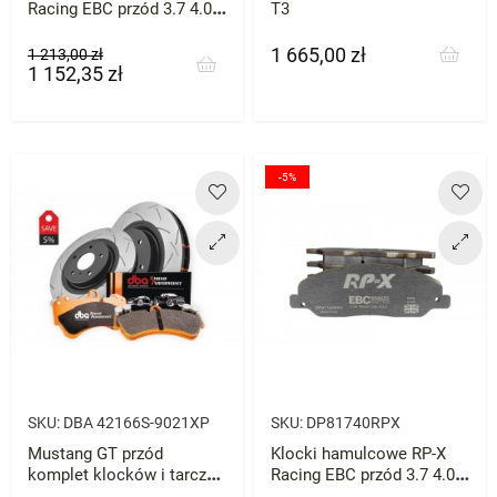
Racing EBC przód 3.7 4.0
T3
4.6 5.0
1 665,00 zł
Cena
Cena
Cena
1 213,00 zł
1 152,35 zł
podstawowa
-5%
SKU:
DBA 42166S-9021XP
SKU:
DP81740RPX
Mustang GT przód
Klocki hamulcowe RP-X
komplet klocków i tarcz
Racing EBC przód 3.7 4.0
DBA
4.6 5.0