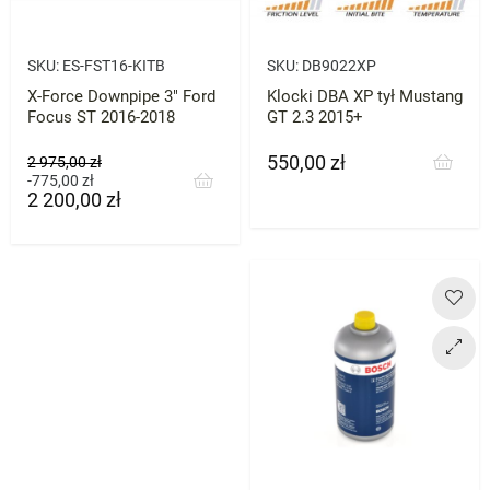
SKU:
ES-FST16-KITB
SKU:
DB9022XP
X-Force Downpipe 3" Ford
Klocki DBA XP tył Mustang
Focus ST 2016-2018
GT 2.3 2015+
550,00 zł
Cena
Cena
2 975,00 zł
podstawowa
Cena
-775,00 zł
2 200,00 zł