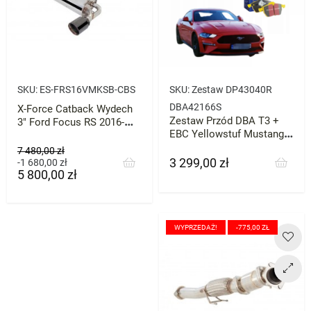
SKU:
ES-FRS16VMKSB-CBS
SKU:
Zestaw DP43040R
DBA42166S
X-Force Catback Wydech
Zestaw Przód DBA T3 +
3" Ford Focus RS 2016-
EBC Yellowstuf Mustang
2018 RS 4WD
GT gen 6
Cena
7 480,00 zł
3 299,00 zł
podstawowa
Cena
Cena
-1 680,00 zł
5 800,00 zł
WYPRZEDAŻ!
-775,00 ZŁ