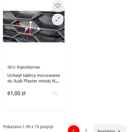
SKU:
RejesWymiar
Uchwyt tablicy mocowanie
do Audi Plaster miodu NA
WYMIAR
61,00 zł
Cena
Pokazano 1-50 z 73 pozycji

1
2
Następny