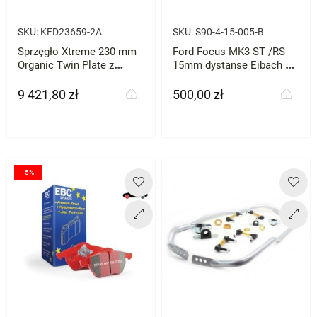
SKU:
KFD23659-2A
SKU:
S90-4-15-005-B
Sprzęgło Xtreme 230 mm
Ford Focus MK3 ST /RS
Organic Twin Plate z
15mm dystanse Eibach 2
kołem zamachowym Ford
szt Black
Focus RS Mk3 2.3
9 421,80 zł
500,00 zł
Cena
Cena
EcoBoost
-5%