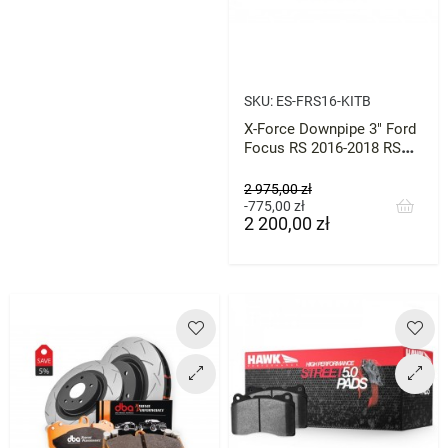
SKU:
ES-FRS16-KITB
X-Force Downpipe 3" Ford
Focus RS 2016-2018 RS
4WD
Cena
2 975,00 zł
podstawowa
Cena
-775,00 zł
2 200,00 zł