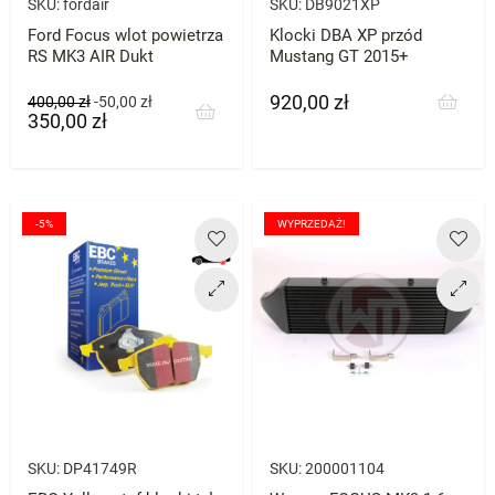
SKU:
fordair
SKU:
DB9021XP
Ford Focus wlot powietrza
Klocki DBA XP przód
RS MK3 AIR Dukt
Mustang GT 2015+
920,00 zł
Cena
Cena
Cena
400,00 zł
-50,00 zł
350,00 zł
podstawowa
-5%
WYPRZEDAŻ!
SKU:
DP41749R
SKU:
200001104