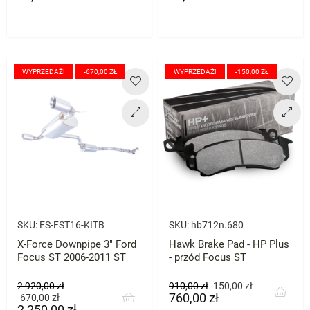
WYPRZEDAŻ!
-670,00 ZŁ
WYPRZEDAŻ!
-150,00 ZŁ
SKU:
ES-FST16-KITB
SKU:
hb712n.680
X-Force Downpipe 3" Ford
Hawk Brake Pad - HP Plus
Focus ST 2006-2011 ST
- przód Focus ST
Cena
Cena
Cena
2 920,00 zł
910,00 zł
-150,00 zł
760,00 zł
podstawowa
Cena
podstawowa
-670,00 zł
2 250,00 zł