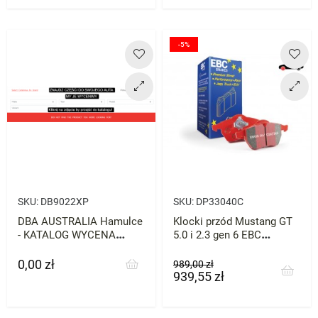
-5%
SKU:
DB9022XP
SKU:
DP33040C
DBA AUSTRALIA Hamulce
Klocki przód Mustang GT
- KATALOG WYCENA
5.0 i 2.3 gen 6 EBC
ZNAJDŹ CZĘŚĆI DO
Redstuff
SWOJEGO AUTA
0,00 zł
Cena
Cena
Cena
989,00 zł
939,55 zł
podstawowa