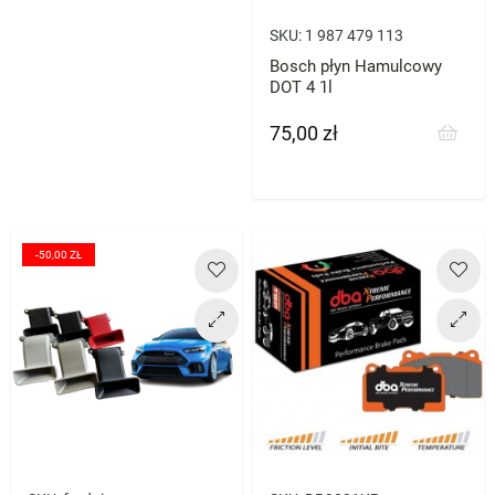
SKU:
1 987 479 113
Bosch płyn Hamulcowy
DOT 4 1l
75,00 zł
Cena
-50,00 ZŁ