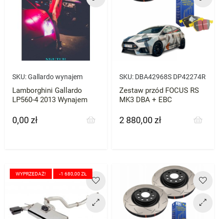
SKU:
Gallardo wynajem
SKU:
DBA42968S DP42274R
Lamborghini Gallardo
Zestaw przód FOCUS RS
LP560-4 2013 Wynajem
MK3 DBA + EBC
0,00 zł
2 880,00 zł
Cena
Cena
WYPRZEDAŻ!
-1 680,00 ZŁ