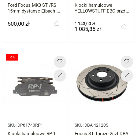
Ford Focus MK3 ST /RS
Klocki hamulcowe
15mm dystanse Eibach 2
YELLOWSTUFF EBC przód
szt Alu
3.7 4.0 4.6 5.0
500,00 zł
Cena
Cena
Cena
1 143,00 zł
1 085,85 zł
podstawowa
-5%
SKU:
DP81740RP1
SKU:
DBA 42120S
Klocki hamulcowe RP-1
Focus ST Tarcze 2szt DBA