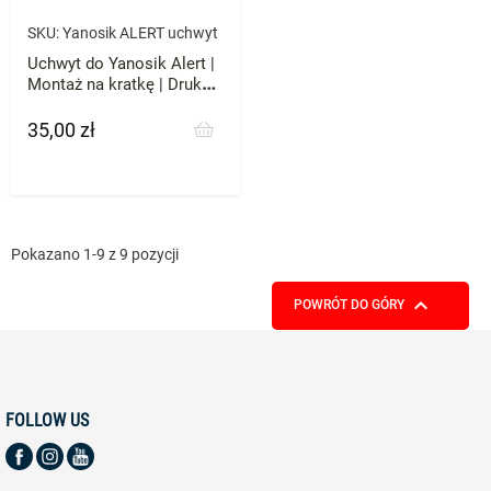
SKU:
Yanosik ALERT uchwyt
Uchwyt do Yanosik Alert |
Montaż na kratkę | Druk
3D ABS
35,00 zł
Cena
Pokazano 1-9 z 9 pozycji

POWRÓT DO GÓRY
FOLLOW US