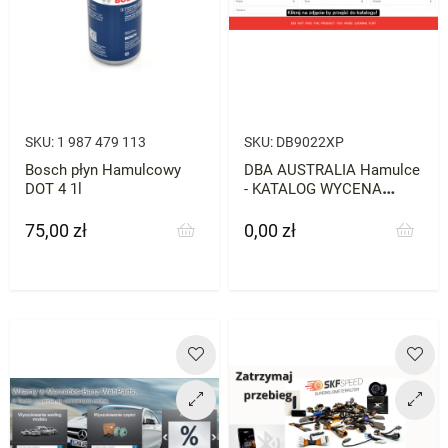
SKU:
1 987 479 113
SKU:
DB9022XP
Bosch płyn Hamulcowy
DBA AUSTRALIA Hamulce
DOT 4 1l
- KATALOG WYCENA
ZNAJDŹ CZĘŚĆI DO
SWOJEGO AUTA
75,00 zł
0,00 zł
Cena
Cena