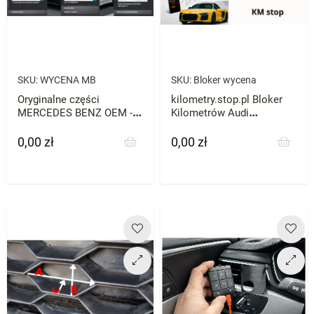
SKU:
WYCENA MB
SKU:
Bloker wycena
Oryginalne części
kilometry.stop.pl Bloker
MERCEDES BENZ OEM -
Kilometrów Audi
WYCENA
Mercedes VW Skoda BMW
każde zatrzymaj licznik
0,00 zł
0,00 zł
Cena
Cena
przebieg