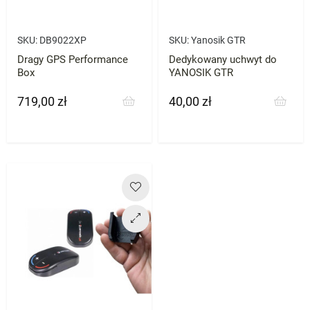
SKU:
DB9022XP
SKU:
Yanosik GTR
Dragy GPS Performance
Dedykowany uchwyt do
Box
YANOSIK GTR
719,00 zł
40,00 zł
Cena
Cena