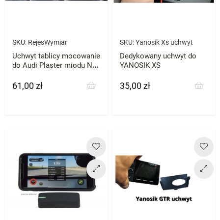
SKU:
RejesWymiar
SKU:
Yanosik Xs uchwyt
Uchwyt tablicy mocowanie
Dedykowany uchwyt do
do Audi Plaster miodu NA
YANOSIK XS
WYMIAR
61,00 zł
35,00 zł
Cena
Cena