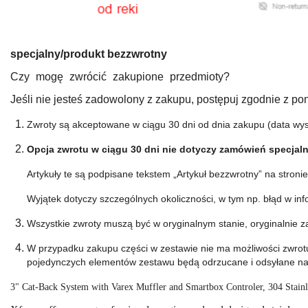
specjalny/produkt bezzwrotny
Czy mogę zwrócić zakupione przedmioty?
Jeśli nie jesteś zadowolony z zakupu, postępuj zgodnie z pon
Zwroty są akceptowane w ciągu 30 dni od dnia zakupu (data wyst
Opcja zwrotu w ciągu 30 dni nie dotyczy zamówień
specjal
Artykuły te są podpisane tekstem „Artykuł bezzwrotny” na stron
Wyjątek dotyczy szczególnych okoliczności, w tym np.
błąd w in
Wszystkie zwroty muszą być w oryginalnym stanie, oryginalnie z
W przypadku zakupu części w zestawie nie ma możliwości zwro
pojedynczych elementów zestawu będą odrzucane i odsyłane na k
3" Cat-Back System with Varex Muffler and Smartbox Controler, 304 Stainl