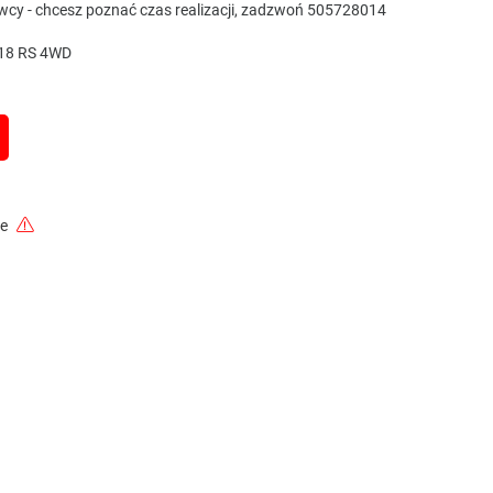
awcy - chcesz poznać czas realizacji, zadzwoń 505728014
018 RS 4WD
ie