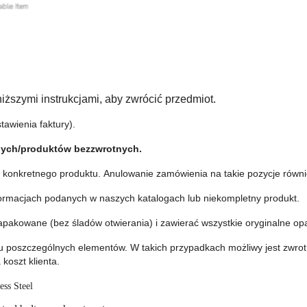
iższymi instrukcjami, aby zwrócić przedmiot.
awienia faktury).
nych/produktów bezzwrotnych
.
ie konkretnego produktu.
Anulowanie zamówienia na takie pozycje równie
formacjach podanych w naszych katalogach lub niekompletny produkt.
apakowane (bez śladów otwierania) i zawierać wszystkie oryginalne op
tu poszczególnych elementów.
W takich przypadkach możliwy jest zwrot
oszt klienta.
ess Steel