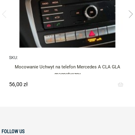
SKU:
Mocowanie Uchwyt na telefon Mercedes A CLA GLA
magnetyczny
56,00 zł
Cena
FOLLOW US