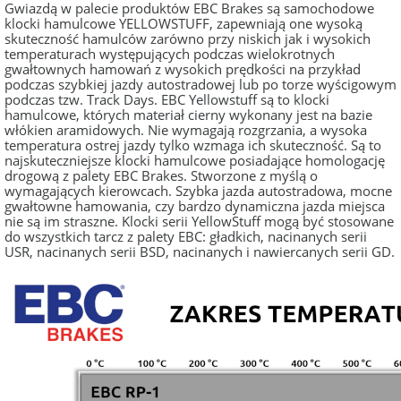
Gwiazdą w palecie produktów EBC Brakes są samochodowe
klocki hamulcowe YELLOWSTUFF, zapewniają one wysoką
skuteczność hamulców zarówno przy niskich jak i wysokich
temperaturach występujących podczas wielokrotnych
gwałtownych hamowań z wysokich prędkości na przykład
podczas szybkiej jazdy autostradowej lub po torze wyścigowym
podczas tzw. Track Days. EBC Yellowstuff są to klocki
hamulcowe, których materiał cierny wykonany jest na bazie
włókien aramidowych. Nie wymagają rozgrzania, a wysoka
temperatura ostrej jazdy tylko wzmaga ich skuteczność. Są to
najskuteczniejsze klocki hamulcowe posiadające homologację
drogową z palety EBC Brakes. Stworzone z myślą o
wymagających kierowcach. Szybka jazda autostradowa, mocne
gwałtowne hamowania, czy bardzo dynamiczna jazda miejsca
nie są im straszne. Klocki serii YellowStuff mogą być stosowane
do wszystkich tarcz z palety EBC: gładkich, nacinanych serii
USR, nacinanych serii BSD, nacinanych i nawiercanych serii GD.