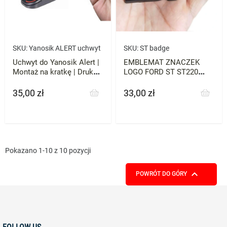
SKU:
Yanosik ALERT uchwyt
SKU:
ST badge
Uchwyt do Yanosik Alert |
EMBLEMAT ZNACZEK
Montaż na kratkę | Druk
LOGO FORD ST ST220
3D ABS
FOCUS MONDEO
35,00 zł
33,00 zł
Cena
Cena
Pokazano 1-10 z 10 pozycji

POWRÓT DO GÓRY