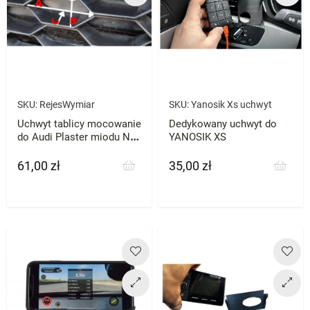
SKU:
RejesWymiar
SKU:
Yanosik Xs uchwyt
Uchwyt tablicy mocowanie
Dedykowany uchwyt do
do Audi Plaster miodu NA
YANOSIK XS
WYMIAR
61,00 zł
35,00 zł
Cena
Cena