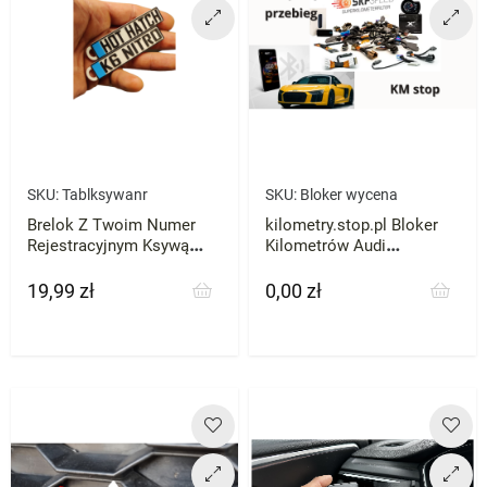
SKU:
Tablksywanr
SKU:
Bloker wycena
Brelok Z Twoim Numer
kilometry.stop.pl Bloker
Rejestracyjnym Ksywą
Kilometrów Audi
Prezent
Mercedes VW Skoda BMW
każde zatrzymaj licznik
19,99 zł
0,00 zł
Cena
Cena
przebieg