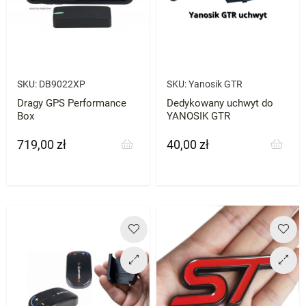
SKU:
DB9022XP
SKU:
Yanosik GTR
Dragy GPS Performance
Dedykowany uchwyt do
Box
YANOSIK GTR
719,00 zł
40,00 zł
Cena
Cena