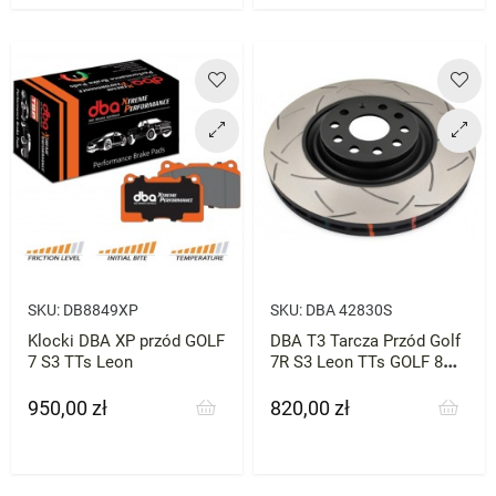
SKU:
DB8849XP
SKU:
DBA 42830S
Klocki DBA XP przód GOLF
DBA T3 Tarcza Przód Golf
7 S3 TTs Leon
7R S3 Leon TTs GOLF 8
GTI 340mm 1szt
950,00 zł
820,00 zł
Cena
Cena