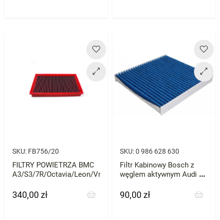
SKU:
FB756/20
SKU:
0 986 628 630
FILTRY POWIETRZA BMC
Filtr Kabinowy Bosch z
A3/S3/7R/Octavia/Leon/Vrs
węglem aktywnym Audi S3
A3 RS3 8Y
340,00 zł
90,00 zł
Cena
Cena