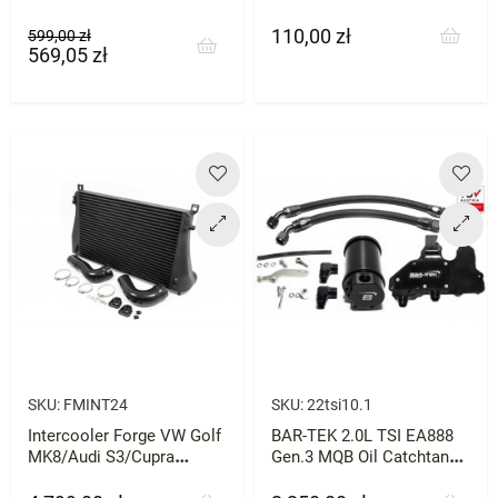
110,00 zł
Cena
Cena
Cena
599,00 zł
569,05 zł
podstawowa
SKU:
FMINT24
SKU:
22tsi10.1
Intercooler Forge VW Golf
BAR-TEK 2.0L TSI EA888
MK8/Audi S3/Cupra
Gen.3 MQB Oil Catchtank
Formentor i Leon
Kit