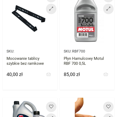
SKU:
SKU:
RBF700
Mocowanie tablicy
Płyn Hamulcowy Motul
szybkie bez ramkowe
RBF 700 0,5L
40,00 zł
85,00 zł
Cena
Cena