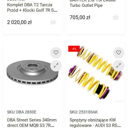
Komplet DBA T2 Tarcza
Turbo Outlet Pipe
Przód + Klocki Golf 7R S3
Leon TTs Golf 8 GTI 2szt
705,00 zł
Cena
2 020,00 zł
Cena
-4%
SKU:
DBA 2830E
SKU:
253100AK
DBA Street Series 340mm
Sprężyny obniżające KW
direct OEM MQB S3 7R
regulowane - AUDI S3 RS3