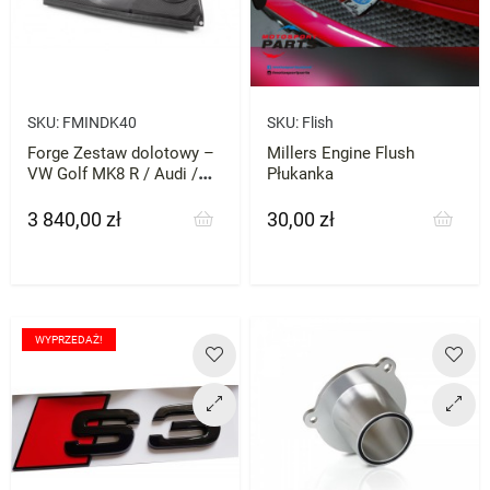
SKU:
FMINDK40
SKU:
Flish
Forge Zestaw dolotowy –
Millers Engine Flush
VW Golf MK8 R / Audi /
Płukanka
Cupra / Seat / Skoda / VW
– silniki EA888
3 840,00 zł
30,00 zł
Cena
Cena
WYPRZEDAŻ!