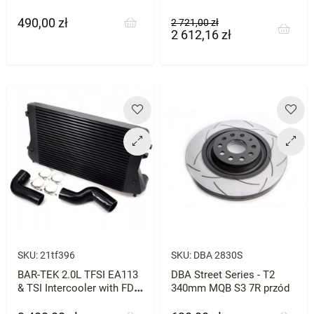
przód
8V
490,00 zł
Cena
Cena
Cena
2 721,00 zł
2 612,16 zł
podstawowa
SKU:
21tf396
SKU:
DBA 2830S
BAR-TEK 2.0L TFSI EA113
DBA Street Series - T2
& TSI Intercooler with FDS
340mm MQB S3 7R przód
System