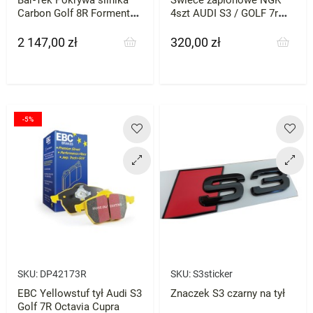
Carbon Golf 8R Formentor,
4szt AUDI S3 / GOLF 7r
Golf, Kodiaq, Leon, Q5 /
GTI Octavia RS itp
SQ5, Octavia, Tiguan
2 147,00 zł
320,00 zł
Cena
Cena
-5%
SKU:
DP42173R
SKU:
S3sticker
EBC Yellowstuf tył Audi S3
Znaczek S3 czarny na tył
Golf 7R Octavia Cupra