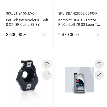
SKU:
21tsi156_EVO4
SKU:
DBA 42830S-8849XP
Bar-Tek Intercooler IC Golf
Komplet DBA T3 Tarcza
8 GTi 8R Cupra S3 8Y
Przód Golf 7R S3 Leon TTs
Golf 8 GTI 2szt
3 600,00 zł
2 470,00 zł
Cena
Cena