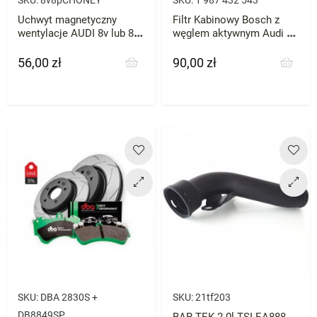
Uchwyt magnetyczny
Filtr Kabinowy Bosch z
wentylacje AUDI 8v lub 8p
węglem aktywnym Audi S3
A3 S3 RS3 telefon telefonu
A3 TTS 7R Octavia Leon
56,00 zł
90,00 zł
Cena
Cena
SKU:
DBA 2830S +
SKU:
21tf203
DB8849SP
BAR-TEK 2.0l TSI EA888