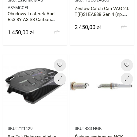
A8YMCCFL
Zestaw Catch Can VAG 2.0
Obudowy Lusterek Audi
T(F)SI EA888 Gen.4 (np.
Rs3 8Y A3 S3 Carbon
Golf Mk8 GTI/CS/R, Leon
Essentials
KL, Formentor) HF Series
2 450,00 zł
Cena
1 450,00 zł
Cena
SKU:
21tf429
SKU:
RS3 NGK
Bar-Tek Pokrywa silnika
Świece zapłonowe NGK