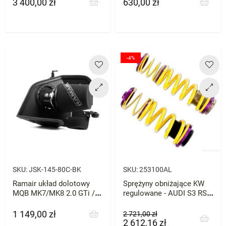
3 400,00 zł
630,00 zł
Cena
Cena
-4%
SKU:
JSK-145-80C-BK
SKU:
253100AL
Ramair układ dolotowy
Sprężyny obniżające KW
MQB MK7/MK8 2.0 GTi / R
regulowane - AUDI S3 RS3
Cupra VRS Octavia Passat
8V DCC
1 149,00 zł
Cena
Cena
Cena
2 721,00 zł
2 612,16 zł
podstawowa