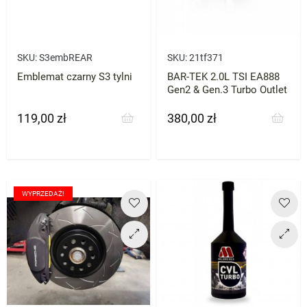
SKU:
S3embREAR
SKU:
21tf371
Emblemat czarny S3 tylni
BAR-TEK 2.0L TSI EA888
Gen2 & Gen.3 Turbo Outlet
119,00 zł
380,00 zł
Cena
Cena
WYPRZEDAŻ!