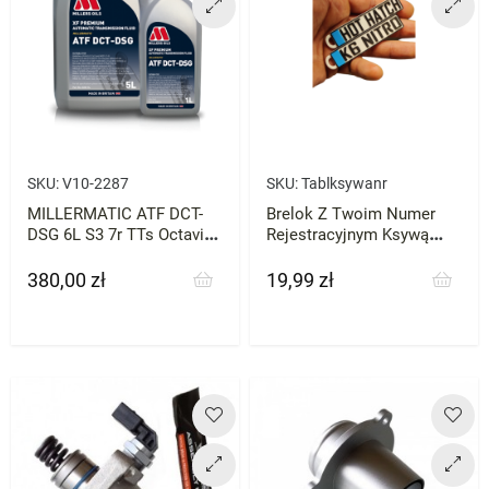
SKU:
V10-2287
SKU:
Tablksywanr
MILLERMATIC ATF DCT-
Brelok Z Twoim Numer
DSG 6L S3 7r TTs Octavia
Rejestracyjnym Ksywą
A3 Olej do Skrzyni Biegów
Prezent
380,00 zł
19,99 zł
Cena
Cena