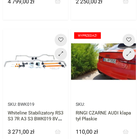
4 799,00 zł
2 250,00 zł
Cena
Cena
WYPRZEDAŻ!
SKU:
BWK019
SKU:
Whiteline Stabilizatory RS3
RINGI CZARNE AUDI klapa
S3 7R A3 S3 BWK019 8V
tył Płaskie
8Y
3 271,00 zł
110,00 zł
Cena
Cena