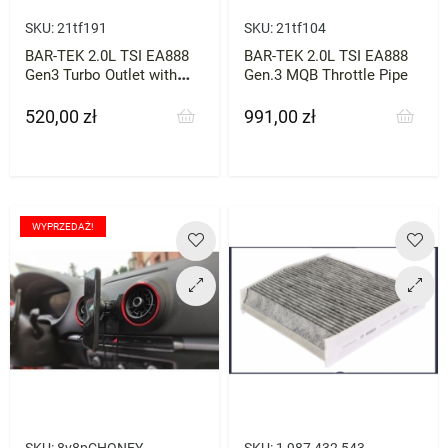
SKU:
21tf191
SKU:
21tf104
BAR-TEK 2.0L TSI EA888
BAR-TEK 2.0L TSI EA888
Gen3 Turbo Outlet with
Gen.3 MQB Throttle Pipe
Hose
520,00 zł
991,00 zł
Cena
Cena
WYPRZEDAŻ!
SKU:
8v8pCHONEY
SKU:
1 987 432 543