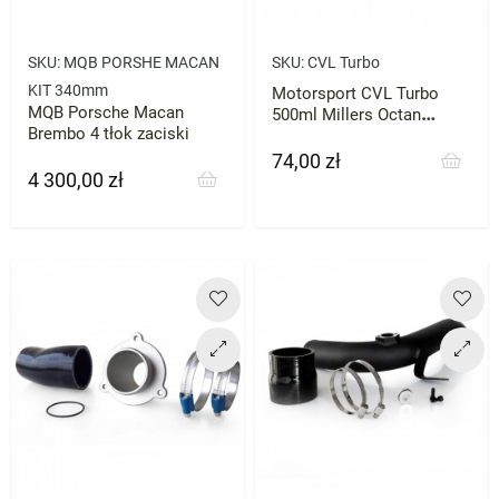
SKU:
MQB PORSHE MACAN
SKU:
CVL Turbo
KIT 340mm
Motorsport CVL Turbo
MQB Porsche Macan
500ml Millers Octan
Brembo 4 tłok zaciski
Booster
74,00 zł
Cena
4 300,00 zł
Cena