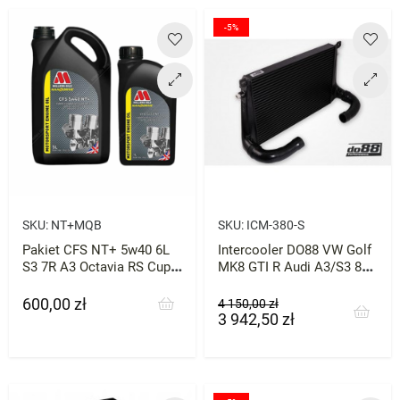
-5%
SKU:
NT+MQB
SKU:
ICM-380-S
Pakiet CFS NT+ 5w40 6L
Intercooler DO88 VW Golf
S3 7R A3 Octavia RS Cupra
MK8 GTI R Audi A3/S3 8Y
Millers 2.0 tfsi
Leon Octavia Cupra
600,00 zł
Cena
Cena
Cena
4 150,00 zł
3 942,50 zł
podstawowa