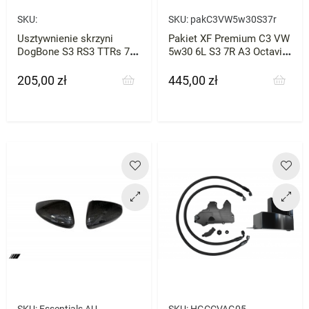
SKU:
SKU:
pakC3VW5w30S37r
Usztywnienie skrzyni
Pakiet XF Premium C3 VW
DogBone S3 RS3 TTRs 7R
5w30 6L S3 7R A3 Octavia
GTi Octavia TYP A BAR-
RS Cupra Millers 2.0 Tfsi
TEK
205,00 zł
445,00 zł
Cena
Cena
SKU:
Essentials AU-
SKU:
HGCCVAG05