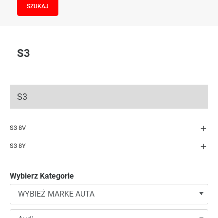
S3
S3

S3 8V

S3 8Y
Wybierz Kategorie