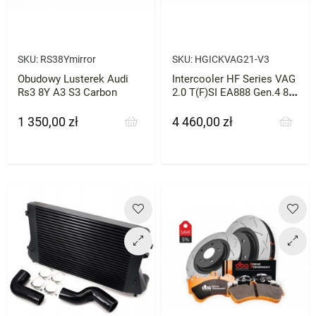
SKU:
RS38Ymirror
SKU:
HGICKVAG21-V3
Obudowy Lusterek Audi
Intercooler HF Series VAG
Rs3 8Y A3 S3 Carbon
2.0 T(F)SI EA888 Gen.4 8R
(np. Golf Mk8 GTI, Leon KL
S3 8Y)
1 350,00 zł
4 460,00 zł
Cena
Cena