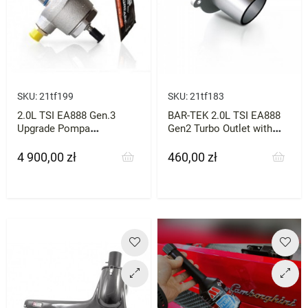
SKU:
21tf199
SKU:
21tf183
2.0L TSI EA888 Gen.3
BAR-TEK 2.0L TSI EA888
Upgrade Pompa
Gen2 Turbo Outlet with
wysokiego ciśnienia HPFP
Hose BAR-TEK
BAR-TEK
4 900,00 zł
460,00 zł
Cena
Cena