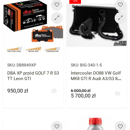
-5%
SKU:
DB8849XP
SKU:
BIG-340-1-S
DBA XP przód GOLF 7 R S3
Intercooler DO88 VW Golf
TT Leon GTI
MK8 GTI R Audi A3/S3 8Y
Leon Octavia Cupra - Big
Pack
950,00 zł
Cena
Cena
Cena
6 000,00 zł
5 700,00 zł
podstawowa