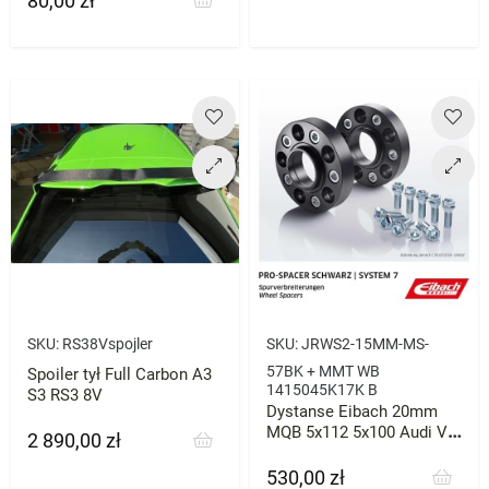
80,00 zł
SKU:
RS38Vspojler
SKU:
JRWS2-15MM-MS-
57BK + MMT WB
Spoiler tył Full Carbon A3
1415045K17K B
S3 RS3 8V
Dystanse Eibach 20mm
MQB 5x112 5x100 Audi VW
2 890,00 zł
Cena
Seat 57.1
530,00 zł
Cena