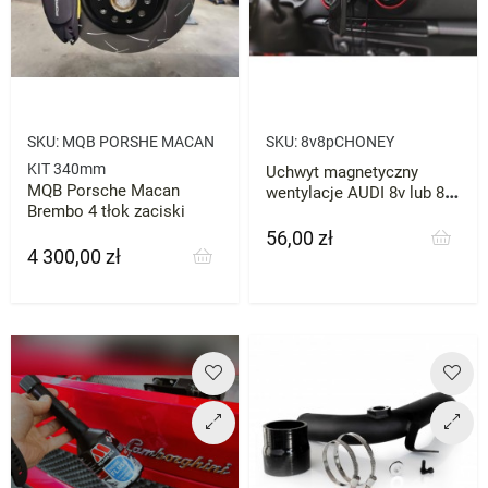
SKU:
MQB PORSHE MACAN
SKU:
8v8pCHONEY
KIT 340mm
Uchwyt magnetyczny
MQB Porsche Macan
wentylacje AUDI 8v lub 8p
Brembo 4 tłok zaciski
A3 S3 RS3 telefon telefonu
56,00 zł
Cena
4 300,00 zł
Cena