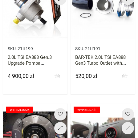
SKU:
21tf199
SKU:
21tf191
2.0L TSI EA888 Gen.3
BAR-TEK 2.0L TSI EA888
Upgrade Pompa
Gen3 Turbo Outlet with
wysokiego ciśnienia HPFP
Hose
BAR-TEK
4 900,00 zł
520,00 zł
Cena
Cena
WYPRZEDAŻ!
WYPRZEDAŻ!