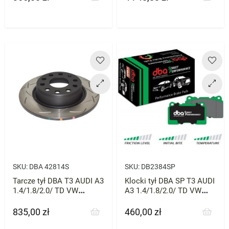
SKU:
DBA 42814S
SKU:
DB2384SP
Tarcze tył DBA T3 AUDI A3
Klocki tył DBA SP T3 AUDI
1.4/1.8/2.0/ TD VW
A3 1.4/1.8/2.0/ TD VW
SKODA SEAT MQB 1szt
SKODA SEAT MQB
835,00 zł
460,00 zł
Cena
Cena