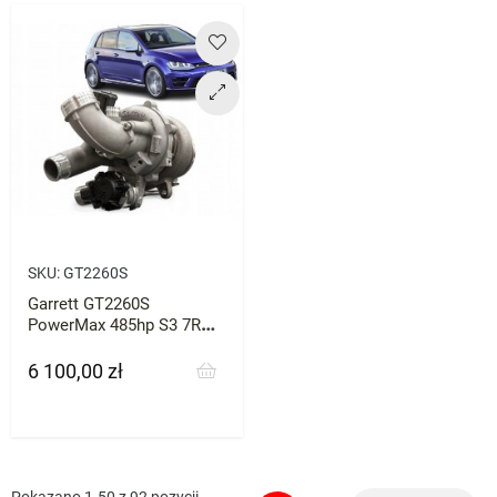
SKU:
GT2260S
Garrett GT2260S
PowerMax 485hp S3 7R
Leon
6 100,00 zł
Cena
Pokazano 1-50 z 92 pozycji