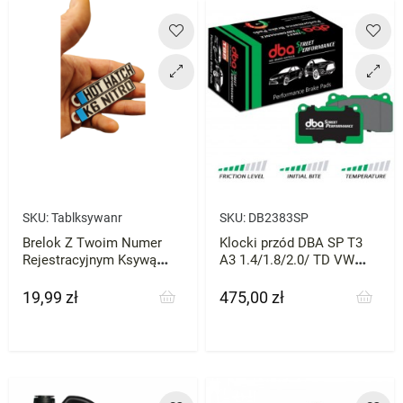
SKU:
Tablksywanr
SKU:
DB2383SP
Brelok Z Twoim Numer
Klocki przód DBA SP T3
Rejestracyjnym Ksywą
A3 1.4/1.8/2.0/ TD VW
Prezent
SEAT MQB
19,99 zł
475,00 zł
Cena
Cena