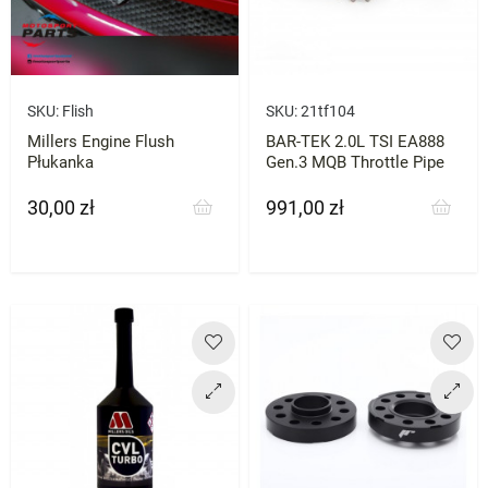
SKU:
Flish
SKU:
21tf104
Millers Engine Flush
BAR-TEK 2.0L TSI EA888
Płukanka
Gen.3 MQB Throttle Pipe
30,00 zł
991,00 zł
Cena
Cena