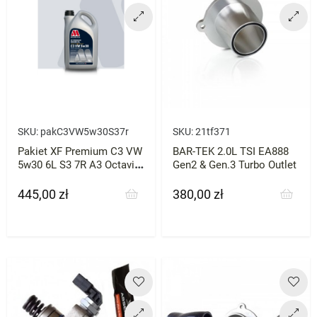
SKU:
pakC3VW5w30S37r
SKU:
21tf371
Pakiet XF Premium C3 VW
BAR-TEK 2.0L TSI EA888
5w30 6L S3 7R A3 Octavia
Gen2 & Gen.3 Turbo Outlet
RS Cupra Millers 2.0 Tfsi
445,00 zł
380,00 zł
Cena
Cena