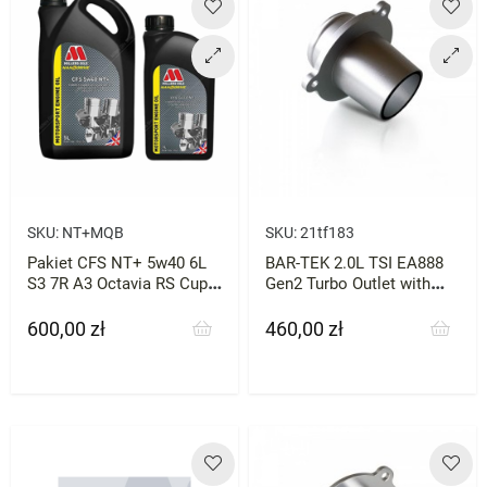
SKU:
NT+MQB
SKU:
21tf183
Pakiet CFS NT+ 5w40 6L
BAR-TEK 2.0L TSI EA888
S3 7R A3 Octavia RS Cupra
Gen2 Turbo Outlet with
Millers 2.0 tfsi
Hose BAR-TEK
600,00 zł
460,00 zł
Cena
Cena