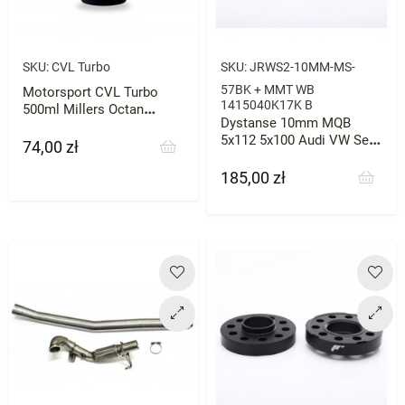
SKU:
CVL Turbo
SKU:
JRWS2-10MM-MS-
57BK + MMT WB
Motorsport CVL Turbo
1415040K17K B
500ml Millers Octan
Dystanse 10mm MQB
Booster
5x112 5x100 Audi VW Seat
74,00 zł
Cena
57.1
185,00 zł
Cena