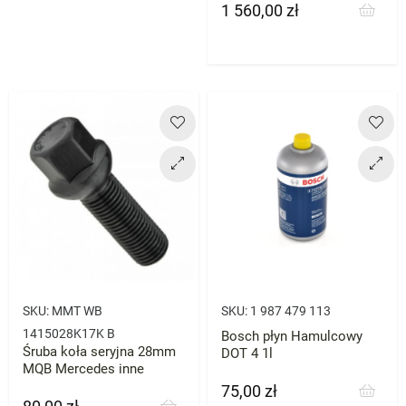
1 560,00 zł
Cena
SKU:
MMT WB
SKU:
1 987 479 113
1415028K17K B
Bosch płyn Hamulcowy
Śruba koła seryjna 28mm
DOT 4 1l
MQB Mercedes inne
75,00 zł
Cena
Cena