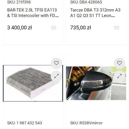
SKU:
21tf396
SKU:
DBA 42806S
BAR-TEK 2.0L TFSI EA113
Tarcze DBA T3 312mm A3
& TSI Intercooler with FDS
A1 Q2 Q3 S1 TT Leon
System
Kodiaq Octavia Superb
Arteon CC
3 400,00 zł
735,00 zł
Cena
Cena
SKU:
1 987 432 543
SKU:
RS38Vmirror