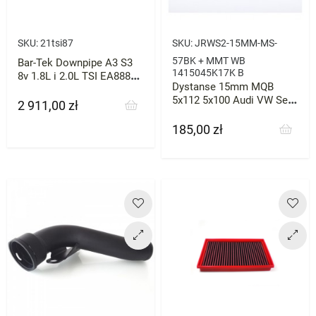
SKU:
21tsi87
SKU:
JRWS2-15MM-MS-
57BK + MMT WB
Bar-Tek Downpipe A3 S3
1415045K17K B
8v 1.8L i 2.0L TSI EA888
Dystanse 15mm MQB
Gen.3 MQB AWD bez
5x112 5x100 Audi VW Seat
katalizatora
2 911,00 zł
Cena
57.1
185,00 zł
Cena