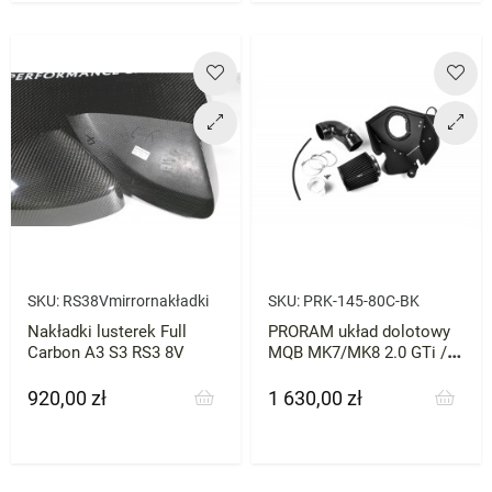
SKU:
RS38Vmirrornakładki
SKU:
PRK-145-80C-BK
Nakładki lusterek Full
PRORAM układ dolotowy
Carbon A3 S3 RS3 8V
MQB MK7/MK8 2.0 GTi / R
Cupra VRS Octavia Passat
920,00 zł
1 630,00 zł
Cena
Cena