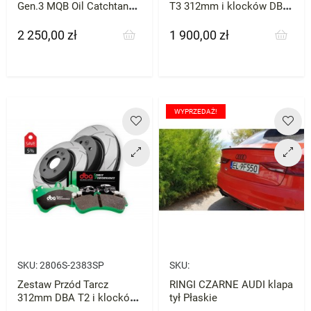
Gen.3 MQB Oil Catchtank
T3 312mm i klocków DBA
Kit
XP AUDI A3 1.4/1.8/2.0/
TD VW SEAT SKODA MQB
2 250,00 zł
1 900,00 zł
Cena
Cena
WYPRZEDAŻ!
SKU:
2806S-2383SP
SKU:
Zestaw Przód Tarcz
RINGI CZARNE AUDI klapa
312mm DBA T2 i klocków
tył Płaskie
DBA SP AUDI A3