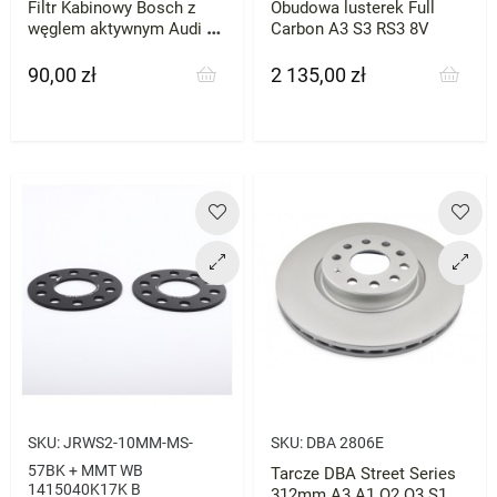
Filtr Kabinowy Bosch z
Obudowa lusterek Full
węglem aktywnym Audi S3
Carbon A3 S3 RS3 8V
A3 TTS 7R Octavia Leon
90,00 zł
2 135,00 zł
Cena
Cena
SKU:
JRWS2-10MM-MS-
SKU:
DBA 2806E
57BK + MMT WB
Tarcze DBA Street Series
1415040K17K B
312mm A3 A1 Q2 Q3 S1