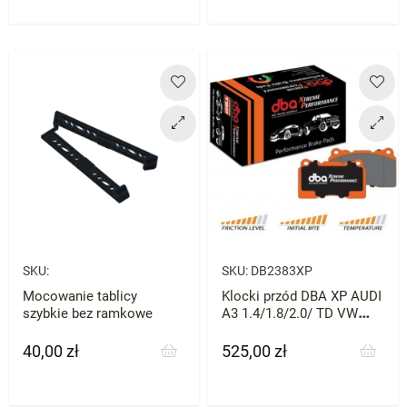
SKU:
SKU:
DB2383XP
Mocowanie tablicy
Klocki przód DBA XP AUDI
szybkie bez ramkowe
A3 1.4/1.8/2.0/ TD VW
SEAT SKODA MQB
40,00 zł
525,00 zł
Cena
Cena