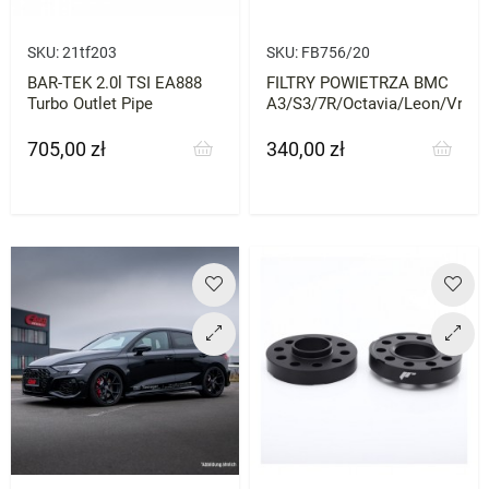
SKU:
21tf203
SKU:
FB756/20
BAR-TEK 2.0l TSI EA888
FILTRY POWIETRZA BMC
Turbo Outlet Pipe
A3/S3/7R/Octavia/Leon/Vrs
705,00 zł
340,00 zł
Cena
Cena