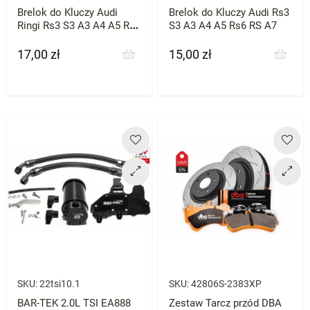
Brelok do Kluczy Audi
Brelok do Kluczy Audi Rs3
Ringi Rs3 S3 A3 A4 A5 Rs6
S3 A3 A4 A5 Rs6 RS A7
RS A7
17,00 zł
15,00 zł
Cena
Cena
SKU:
22tsi10.1
SKU:
42806S-2383XP
BAR-TEK 2.0L TSI EA888
Zestaw Tarcz przód DBA