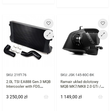
SKU:
21tf176
SKU:
JSK-145-80C-BK
2.0L TSI EA888 Gen.3 MQB
Ramair układ dolotowy
Intercooler with FDS
MQB MK7/MK8 2.0 GTi / R
System BAR-TEK
Cupra VRS Octavia Passat
3 250,00 zł
1 149,00 zł
Cena
Cena