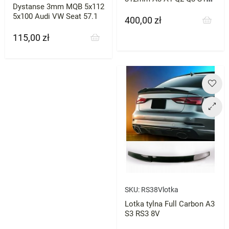
Dystanse 3mm MQB 5x112
TT Leon Kodiaq Octavia
5x100 Audi VW Seat 57.1
Superb Arteon CC
400,00 zł
Cena
115,00 zł
Cena
SKU:
RS38Vlotka
Lotka tylna Full Carbon A3
S3 RS3 8V