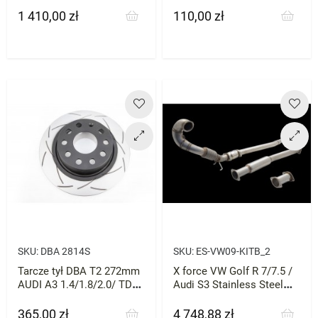
1.4/1.8/2.0/ TD VW MQB
1 410,00 zł
110,00 zł
Cena
Cena
SKU:
DBA 2814S
SKU:
ES-VW09-KITB_2
Tarcze tył DBA T2 272mm
X force VW Golf R 7/7.5 /
AUDI A3 1.4/1.8/2.0/ TD
Audi S3 Stainless Steel
VW SEAT SKODA MQB
Dump Pipe and High Flow
Cat
365,00 zł
4 748,88 zł
Cena
Cena