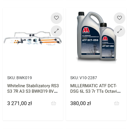
SKU:
BWK019
SKU:
V10-2287
Whiteline Stabilizatory RS3
MILLERMATIC ATF DCT-
S3 7R A3 S3 BWK019 8V
DSG 6L S3 7r TTs Octavia
8Y
A3 Olej do Skrzyni Biegów
3 271,00 zł
380,00 zł
Cena
Cena