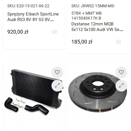
SKU:
E20-15-021-06-22
SKU:
JRWS2-15MM-MS-
57BK + MMT WB
Sprężyny Eibach SportLine
1415040K17K B
Audi RS3 8V 8Y S3 8V
Dystanse 12mm MQB
-25mm
5x112 5x100 Audi VW Seat
920,00 zł
Cena
57.1
185,00 zł
Cena