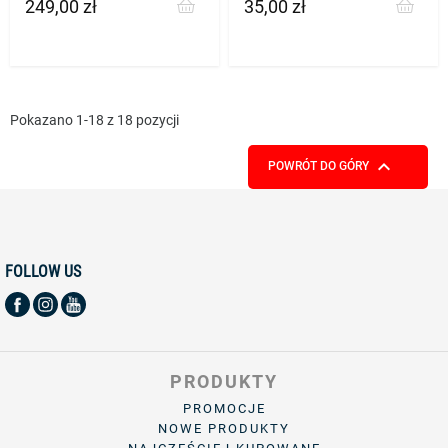
VI 2.0T
249,00 zł
35,00 zł
Cena
Cena
Pokazano 1-18 z 18 pozycji

POWRÓT DO GÓRY
FOLLOW US
PRODUKTY
PROMOCJE
NOWE PRODUKTY