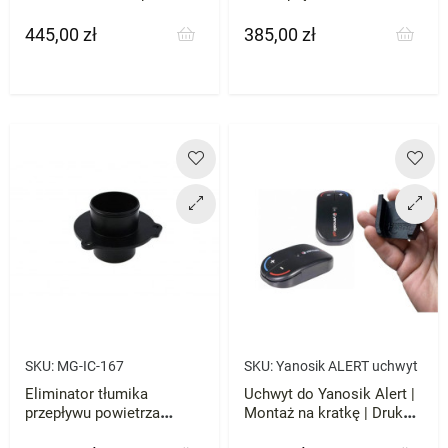
BOSCH
TurboWorks Audi A3 A4
A5 VW Golf VII GTI R
445,00 zł
385,00 zł
Cena
Cena
Skoda Octavia RS Seat
Leon Cupra 2.0T 2015+
SKU:
MG-IC-167
SKU:
Yanosik ALERT uchwyt
Eliminator tłumika
Uchwyt do Yanosik Alert |
przepływu powietrza
Montaż na kratkę | Druk
turbosprężarki VW Golf V
3D ABS