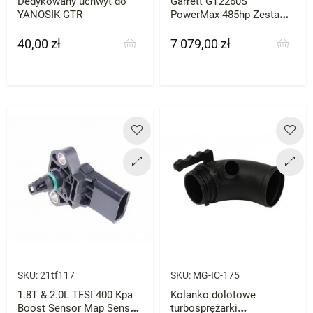
Dedykowany uchwyt do
Garrett GT2260S
YANOSIK GTR
PowerMax 485hp Zestaw
S3 7R Leon
40,00 zł
7 079,00 zł
Cena
Cena
SKU:
21tf117
SKU:
MG-IC-175
1.8T & 2.0L TFSI 400 Kpa
Kolanko dolotowe
Boost Sensor Map Sensor
turbosprężarki