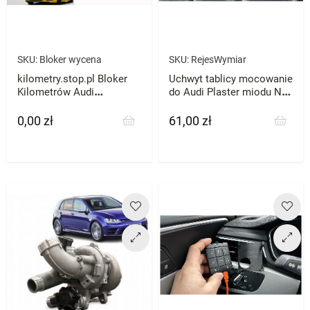
SKU:
Bloker wycena
SKU:
RejesWymiar
kilometry.stop.pl Bloker
Uchwyt tablicy mocowanie
Kilometrów Audi
do Audi Plaster miodu NA
Mercedes VW Skoda BMW
WYMIAR
każde zatrzymaj licznik
0,00 zł
61,00 zł
Cena
Cena
przebieg