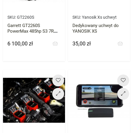
SKU:
GT2260S
SKU:
Yanosik Xs uchwyt
Garrett GT2260S
Dedykowany uchwyt do
PowerMax 485hp S3 7R
YANOSIK XS
Leon
6 100,00 zł
35,00 zł
Cena
Cena