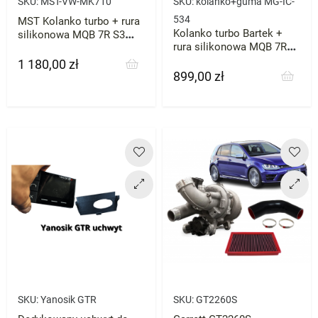
SKU:
MST-VW-MK710
SKU:
kolanko+guma MG-IC-
534
MST Kolanko turbo + rura
Kolanko turbo Bartek +
silikonowa MQB 7R S3
rura silikonowa MQB 7R
Octavia itp EA888 VAG
S3 Octavia itp EA888 VAG
1 180,00 zł
Cena
899,00 zł
Cena
SKU:
Yanosik GTR
SKU:
GT2260S