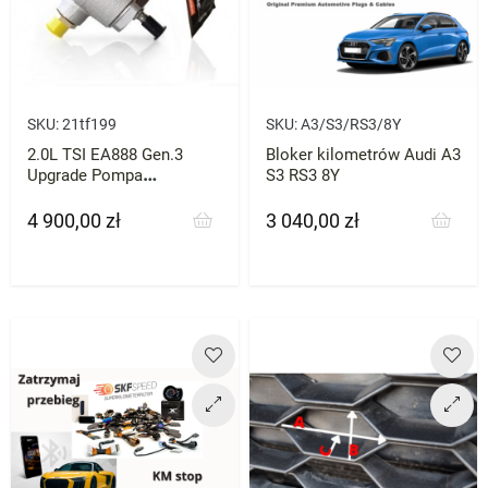
SKU:
21tf199
SKU:
A3/S3/RS3/8Y
2.0L TSI EA888 Gen.3
Bloker kilometrów Audi A3
Upgrade Pompa
S3 RS3 8Y
wysokiego ciśnienia HPFP
BAR-TEK
4 900,00 zł
3 040,00 zł
Cena
Cena