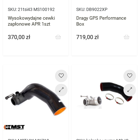
SKU:
21tsi43 MS100192
SKU:
DB9022XP
Wysokowydajne cewki
Dragy GPS Performance
zapłonowe APR 1szt
Box
370,00 zł
719,00 zł
Cena
Cena