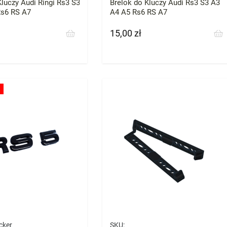
Kluczy Audi Ringi Rs3 S3
Brelok do Kluczy Audi Rs3 S3 A3
Rs6 RS A7
A4 A5 Rs6 RS A7
15,00 zł
Cena
cker
SKU: