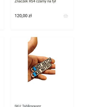
Znaczek RS4 czarny na tył
120,00 zł
Cena
SKU:
Tablksywanr