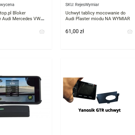
 wycena
SKU:
RejesWymiar
top.pl Bloker
Uchwyt tablicy mocowanie do
w Audi Mercedes VW
Audi Plaster miodu NA WYMIAR
 każde zatrzymaj
ebieg
61,00 zł
Cena