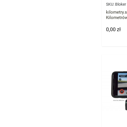
SKU:
Bloker
kilometry.s
Kilometró
Skoda BMW
licznik prz
0,00 zł
Cena