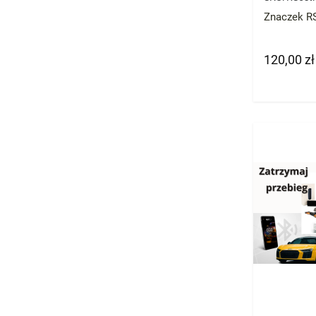
Znaczek RS
120,00 zł
Cena