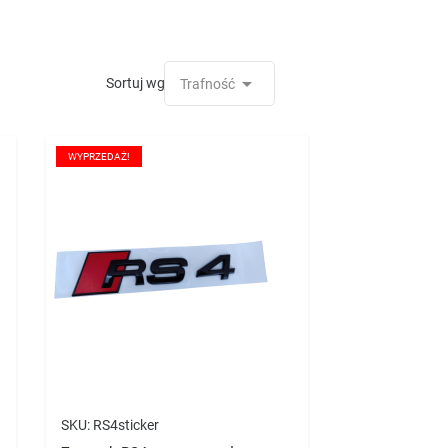

Sortuj wg:
Trafność
WYPRZEDAŻ!
SKU:
RS4sticker