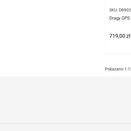
SKU:
DB902
Dragy GPS
719,00 zł
Cena
Pokazano 1-12