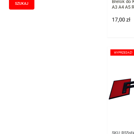
Brelok do 
A3 A4 A5 
17,00 zł
Cena
WYPRZEDAŻ!
SKU:
RS5sti