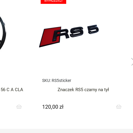
WYPRZEDAŻ!
SKU:
RS5sticker
156 C A CLA
Znaczek RS5 czarny na tył
120,00 zł
Cena