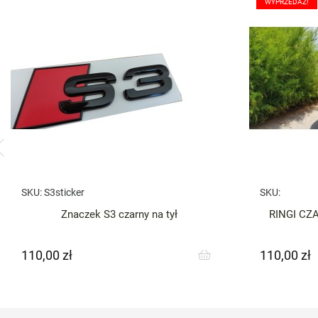
WYPRZEDAŻ!
SKU:
S3sticker
SKU:
Znaczek S3 czarny na tył
RINGI CZA
110,00 zł
110,00 zł
Cena
Cena