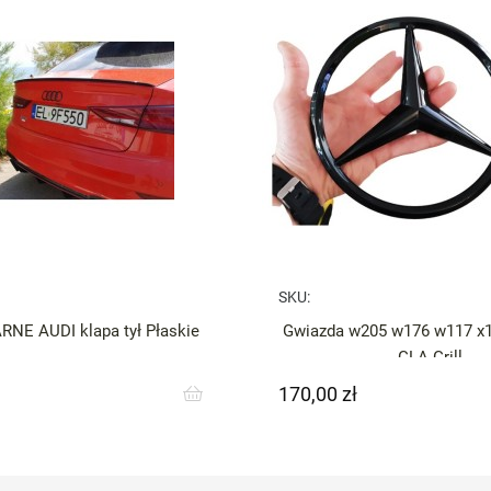
SKU:
RNE AUDI klapa tył Płaskie
Gwiazda w205 w176 w117 x
GLA Grill
170,00 zł
Cena