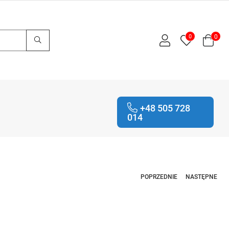
0
0
+48 505 728
014
POPRZEDNIE
NASTĘPNE