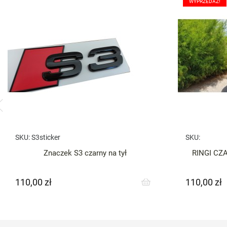
WYPRZEDAŻ!
SKU:
S3sticker
SKU:
Znaczek S3 czarny na tył
RINGI CZA
110,00 zł
110,00 zł
Cena
Cena