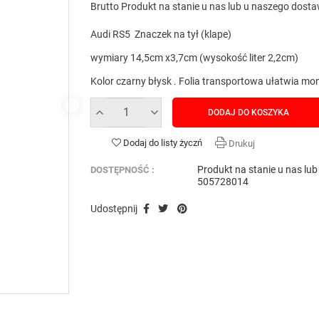
Brutto
Produkt na stanie u nas lub u naszego dost
Audi RS5 Znaczek na tył (klape)
wymiary 14,5cm x3,7cm (wysokość liter 2,2cm)
Kolor czarny błysk . Folia transportowa ułatwia m
DODAJ DO KOSZYKA
Dodaj do listy życzń
Drukuj
Produkt na stanie u nas lu
DOSTĘPNOŚĆ :
505728014
Udostępnij