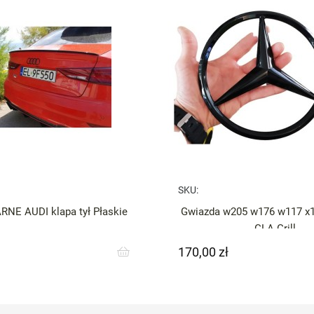
SKU:
RNE AUDI klapa tył Płaskie
Gwiazda w205 w176 w117 x
GLA Grill
170,00 zł
Cena