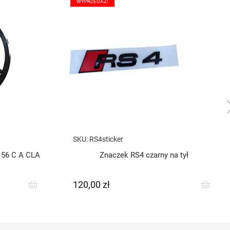
WYPRZEDAŻ!
SKU:
RS4sticker
156 C A CLA
Znaczek RS4 czarny na tył
120,00 zł
Cena