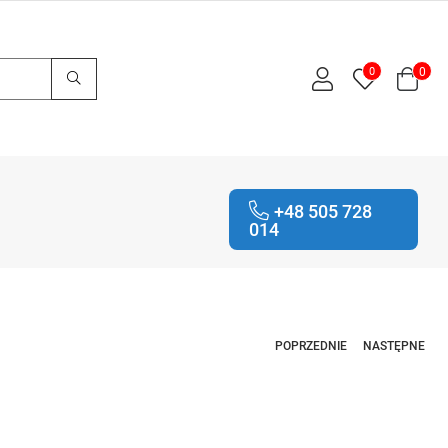
0
0
+48 505 728
014
POPRZEDNIE
NASTĘPNE