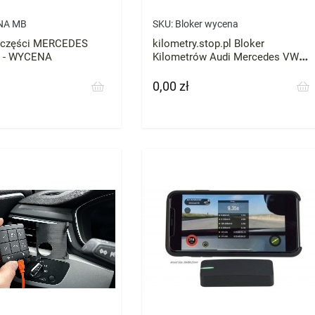
NA MB
SKU:
Bloker wycena
e części MERCEDES
kilometry.stop.pl Bloker
 - WYCENA
Kilometrów Audi Mercedes VW
Skoda BMW każde zatrzymaj
licznik przebieg
0,00 zł
Cena