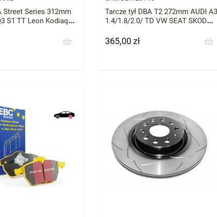
reet Series 312mm
Tarcze tył DBA T2 272mm AUDI A
3 S1 TT Leon Kodiaq
1.4/1.8/2.0/ TD VW SEAT SKODA
perb Arteon CC
MQB
365,00 zł
Cena