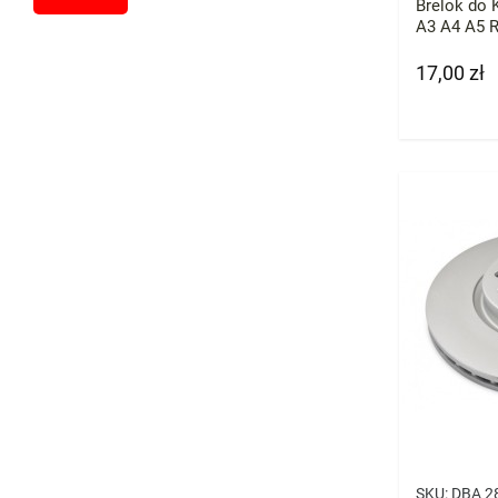
Brelok do 
A3 A4 A5 
17,00 zł
Cena
SKU:
DBA 2