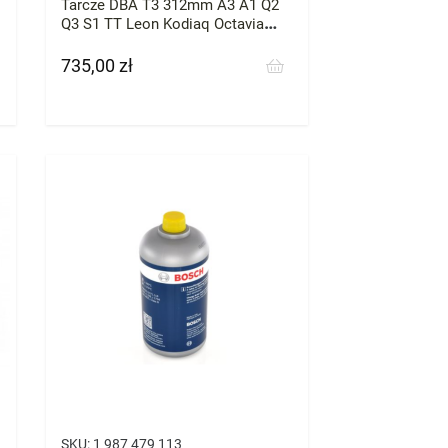
Tarcze DBA T3 312mm A3 A1 Q2
Q3 S1 TT Leon Kodiaq Octavia
Superb Arteon CC
735,00 zł
Cena
SKU:
1 987 479 113