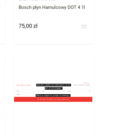
3
Bosch płyn Hamulcowy DOT 4 1l
75,00 zł
Cena