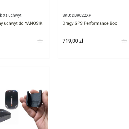
k Xs uchwyt
SKU:
DB9022XP
y uchwyt do YANOSIK
Dragy GPS Performance Box
719,00 zł
Cena