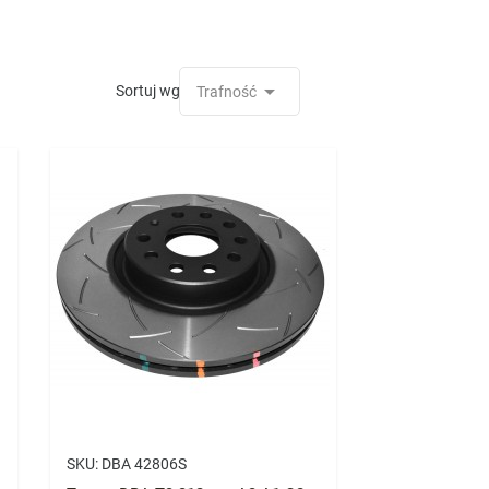

Sortuj wg:
Trafność
SKU:
DBA 42806S