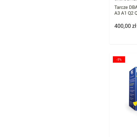
Tarcze DBA St
A3 A1 Q2 Q
Octavia Su
400,00 zł
Cena
-5%