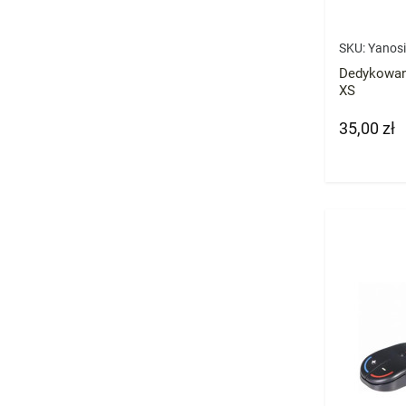
SKU:
Yanosi
Dedykowan
XS
35,00 zł
Cena