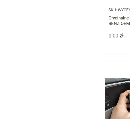
SKU:
WYCE
Oryginaln
BENZ OEM
0,00 zł
Cena