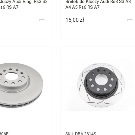
Kluczy Audi Ringi Rs3 S3
Brelok do Kluczy Audi Rs3 S3 A3
Rs6 RS A7
A4 A5 Rs6 RS A7
15,00 zł
Cena
806E
SKU:
DBA 2814S