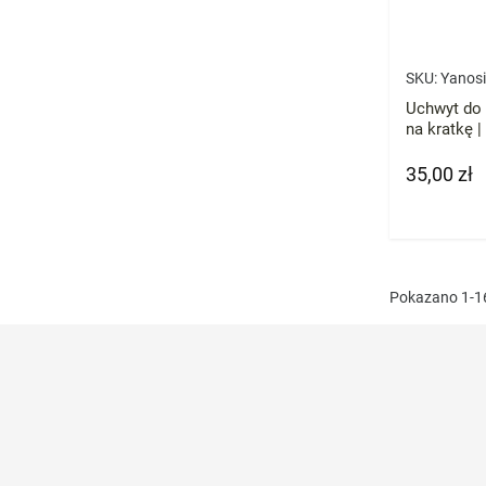
SKU:
Yanos
Uchwyt do 
na kratkę 
35,00 zł
Cena
Pokazano 1-16