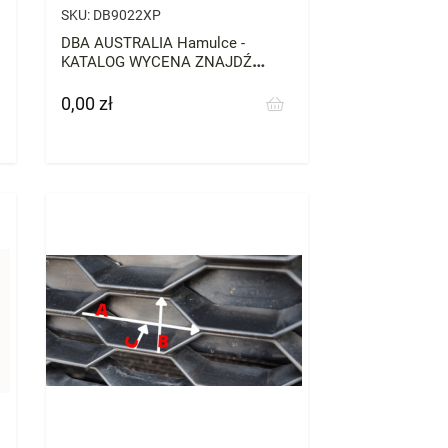
SKU:
DB9022XP
DBA AUSTRALIA Hamulce -
KATALOG WYCENA ZNAJDŹ
CZĘŚĆI DO SWOJEGO AUTA
0,00 zł
Cena