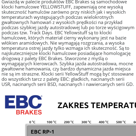
Gwiazdą w palecie produktów EBC Brakes są samochodowe
klocki hamulcowe YELLOWSTUFF, zapewniają one wysoką
skuteczność hamulców zarówno przy niskich jak i wysokich
temperaturach występujących podczas wielokrotnych
gwałtownych hamowań z wysokich prędkości na przykład
podczas szybkiej jazdy autostradowej lub po torze wyścigowym
podczas tzw. Track Days. EBC Yellowstuff są to klocki
hamulcowe, których materiał cierny wykonany jest na bazie
włókien aramidowych. Nie wymagają rozgrzania, a wysoka
temperatura ostrej jazdy tylko wzmaga ich skuteczność. Są to
najskuteczniejsze klocki hamulcowe posiadające homologację
drogową z palety EBC Brakes. Stworzone z myślą o
wymagających kierowcach. Szybka jazda autostradowa, mocne
gwałtowne hamowania, czy bardzo dynamiczna jazda miejsca
nie są im straszne. Klocki serii YellowStuff mogą być stosowane
do wszystkich tarcz z palety EBC: gładkich, nacinanych serii
USR, nacinanych serii BSD, nacinanych i nawiercanych serii GD.