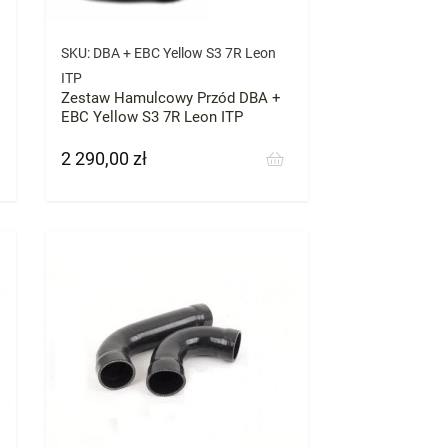
SKU:
DBA + EBC Yellow S3 7R Leon
ITP
Zestaw Hamulcowy Przód DBA +
EBC Yellow S3 7R Leon ITP
2 290,00 zł
Cena