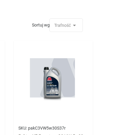

Sortuj wg:
Trafność
SKU:
pakC3VW5w30S37r