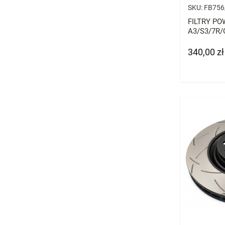
SKU:
FB756
FILTRY P
A3/S3/7R/
340,00 zł
Cena