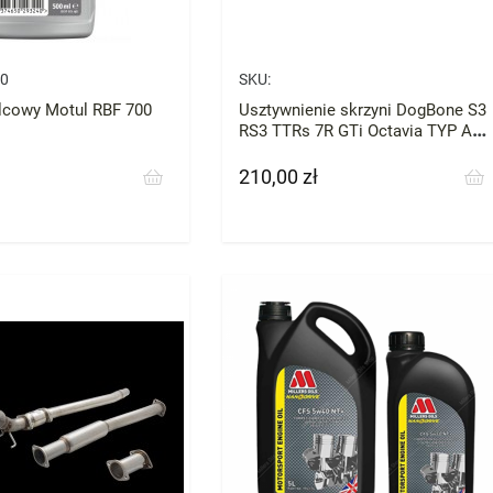
0
SKU:
lcowy Motul RBF 700
Usztywnienie skrzyni DogBone S3
RS3 TTRs 7R GTi Octavia TYP A
nie BAR-TEK
210,00 zł
Cena