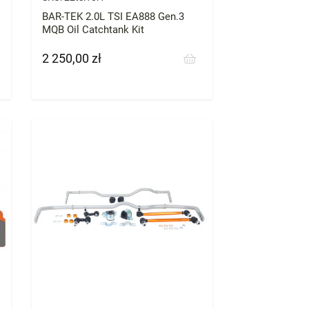
R
BAR-TEK 2.0L TSI EA888 Gen.3
MQB Oil Catchtank Kit
2 250,00 zł
Cena