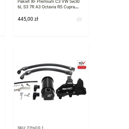
Pakiet XF Premium C3 VW 5w30
6L S3 7R A3 Octavia RS Cupra
Millers 2.0 Tfsi
445,00 zł
Cena
SKU:
22tsi10.1