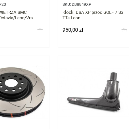
/20
SKU:
DB8849XP
OWIETRZA BMC
Klocki DBA XP przód GOLF 7 S3
Octavia/Leon/Vrs
TTs Leon
950,00 zł
Cena