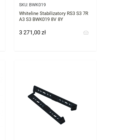
SKU:
BWK019
Whiteline Stabilizatory RS3 S3 7R
A3 S3 BWK019 8V 8Y
3 271,00 zł
Cena