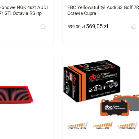
płonowe NGK 4szt AUDI
EBC Yellowstuf tył Audi S3 Golf 7
r GTI Octavia RS itp
Octavia Cupra
569,05 zł
Cena
Cena
599,00 zł
podstawowa