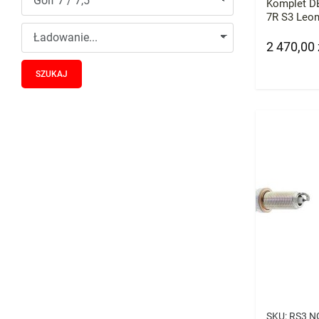
Komplet DB
7R S3 Leon
2 470,00 
Cena
SKU:
RS3 N