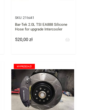
SKU:
21tsi41
Bar-Tek 2.0L TSI EA888 Silicone
Hose for upgrade Intercooler
520,00 zł
Cena
WYPRZEDAŻ!