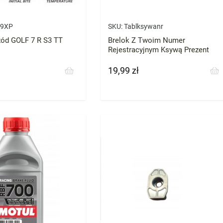
9XP
SKU:
Tablksywanr
ód GOLF 7 R S3 TT
Brelok Z Twoim Numer
Rejestracyjnym Ksywą Prezent
19,99 zł
Cena