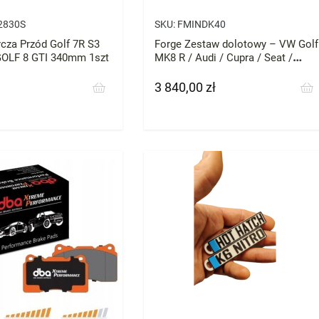
2830S
SKU:
FMINDK40
cza Przód Golf 7R S3
Forge Zestaw dolotowy – VW Golf
GOLF 8 GTI 340mm 1szt
MK8 R / Audi / Cupra / Seat /
Skoda / VW – silniki EA888
3 840,00 zł
Cena