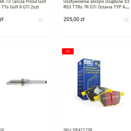
A T3 Tarcza Przód Golf
Usztywnienie skrzyni DogBone S3
 TTs Golf 8 GTI 2szt
RS3 TTRs 7R GTi Octavia TYP A
BAR-TEK
zł
205,00 zł
Cena
-5%
GK
SKU:
DP42173R