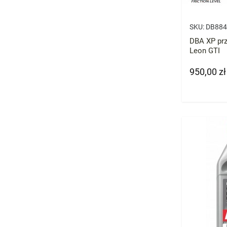
SKU:
DB884
DBA XP prz
Leon GTI
950,00 zł
Cena