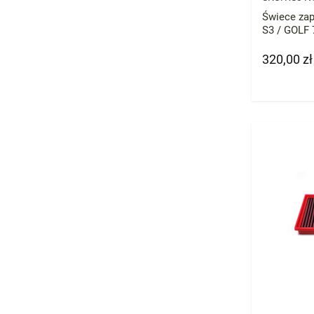
Świece za
S3 / GOLF 7
320,00 zł
Cena