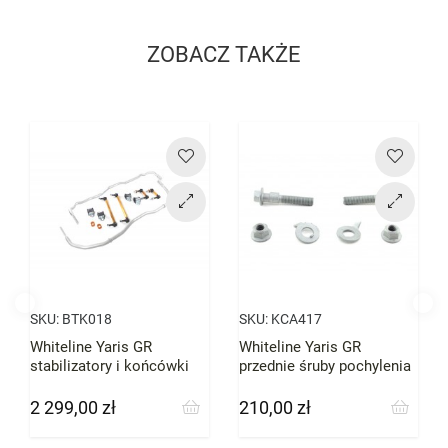
ZOBACZ TAKŻE
Cena
Cena
SKU:
BTK018
SKU:
KCA417
Whiteline Yaris GR
Whiteline Yaris GR
stabilizatory i końcówki
przednie śruby pochylenia
drążków
koła Camber
2 299,00 zł
210,00 zł
Cena
Cena