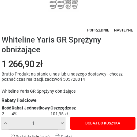
POPRZEDNIE
NASTĘPNE
Whiteline Yaris GR Sprężyny
obniżające
1 266,90 zł
Brutto
Produkt na stanie u nas lub u naszego dostawcy - chcesz
poznać czas realizacji, zadzwoń 505728014
Whiteline Yaris GR Sprężyny obniżające
Rabaty ilościowe
Ilość
Rabat Jednostkowy
Oszczędzasz
2
4%
101,35 zł
DODAJ DO KOSZYKA
Dodaj do listy życzń
Drukuj