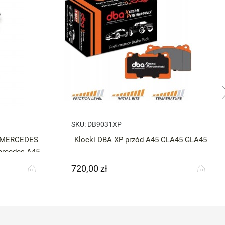
SKU:
DB9031XP
o MERCEDES
Klocki DBA XP przód A45 CLA45 GLA45
rcedes A45
720,00 zł
Cena