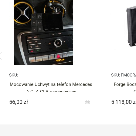
SKU:
SKU:
FMCCR
Mocowanie Uchwyt na telefon Mercedes
Forge Bocz
A CLA GLA magnetyczny
56,00 zł
5 118,00 z
Cena
Cena