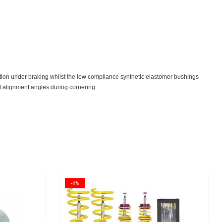
ection under braking whilst the low compliance synthetic elastomer bushings
t alignment angles during cornering.
Cena
-4%