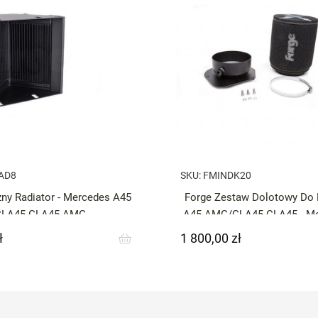
AD8
SKU:
FMINDK20
ny Radiator - Mercedes A45
Forge Zestaw Dolotowy D
CLA45 GLA45 AMG
A45 AMG/GLA45 CLA45 - Me
AMG / CLA
ł
1 800,00 zł
Cena