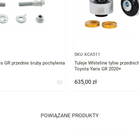
SKU:
KCA511
is GR przednie śruby pochylenia
Tuleje Whiteline tylne przedni
Toyota Yaris GR 2020+
635,00 zł
Cena
POWIĄZANE PRODUKTY