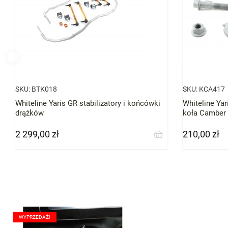
SKU:
BTK018
SKU:
KCA417
Whiteline Yaris GR stabilizatory i końcówki
Whiteline Yar
drążków
koła Camber
2 299,00 zł
210,00 zł
Cena
Cena
WYPRZEDAŻ!