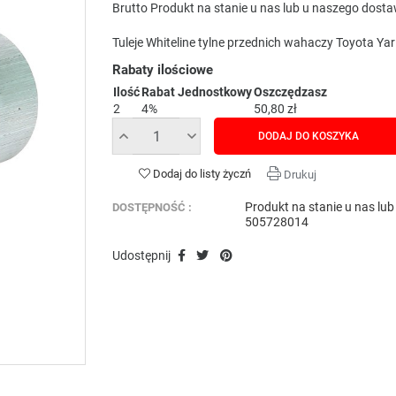
Brutto
Produkt na stanie u nas lub u naszego dost
Tuleje Whiteline tylne przednich wahaczy Toyota Ya
Rabaty ilościowe
Ilość
Rabat Jednostkowy
Oszczędzasz
2
4%
50,80 zł
DODAJ DO KOSZYKA
Dodaj do listy życzń
Drukuj
Produkt na stanie u nas lu
DOSTĘPNOŚĆ :
505728014
Udostępnij