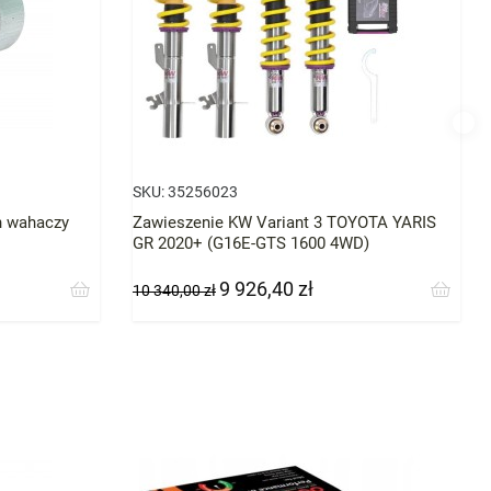
SKU:
35256023
ch wahaczy
Zawieszenie KW Variant 3 TOYOTA YARIS
GR 2020+ (G16E-GTS 1600 4WD)
9 926,40 zł
Cena
Cena
10 340,00 zł
podstawowa