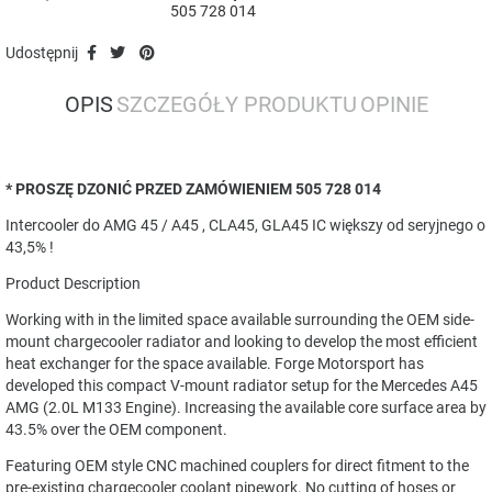
505 728 014
Udostępnij
OPIS
SZCZEGÓŁY PRODUKTU
OPINIE
* PROSZĘ DZONIĆ PRZED ZAMÓWIENIEM 505 728 014
Intercooler do AMG 45 / A45 , CLA45, GLA45 IC większy od seryjnego o
43,5% !
Product Description
Working with in the limited space available surrounding the OEM side-
mount chargecooler radiator and looking to develop the most efficient
heat exchanger for the space available. Forge Motorsport has
developed this compact V-mount radiator setup for the Mercedes A45
AMG (2.0L M133 Engine). Increasing the available core surface area by
43.5% over the OEM component.
Featuring OEM style CNC machined couplers for direct fitment to the
pre-existing chargecooler coolant pipework. No cutting of hoses or