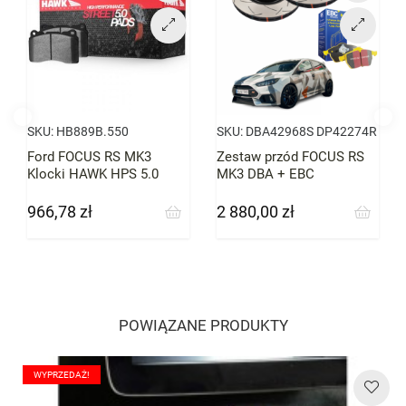
SKU:
HB889B.550
SKU:
DBA42968S DP42274R
Ford FOCUS RS MK3
Zestaw przód FOCUS RS
Klocki HAWK HPS 5.0
MK3 DBA + EBC
przód
966,78 zł
2 880,00 zł
Cena
Cena
POWIĄZANE PRODUKTY
WYPRZEDAŻ!