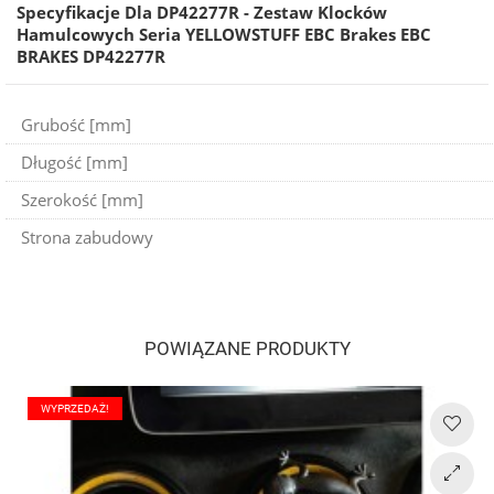
Specyfikacje Dla DP42277R - Zestaw Klocków
Hamulcowych Seria YELLOWSTUFF EBC Brakes EBC
BRAKES DP42277R
Grubość [mm]
Długość [mm]
Szerokość [mm]
Strona zabudowy
POWIĄZANE PRODUKTY
WYPRZEDAŻ!