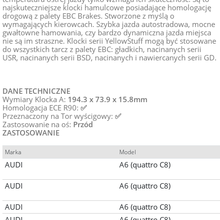
najskuteczniejsze klocki hamulcowe posiadające homologację
drogową z palety EBC Brakes. Stworzone z myślą o
wymagających kierowcach. Szybka jazda autostradowa, mocne
gwałtowne hamowania, czy bardzo dynamiczna jazda miejsca
nie są im straszne. Klocki serii YellowStuff mogą być stosowane
do wszystkich tarcz z palety EBC: gładkich, nacinanych serii
USR, nacinanych serii BSD, nacinanych i nawiercanych serii GD.
DANE TECHNICZNE
Wymiary Klocka A:
194.3 x 73.9 x 15.8mm
Homologacja ECE R90:
✅
Przeznaczony na Tor wyścigowy:
✅
Zastosowanie na oś:
Przód
ZASTOSOWANIE
Marka
Model
AUDI
A6 (quattro C8)
AUDI
A6 (quattro C8)
AUDI
A6 (quattro C8)
AUDI
A6 (quattro C8)