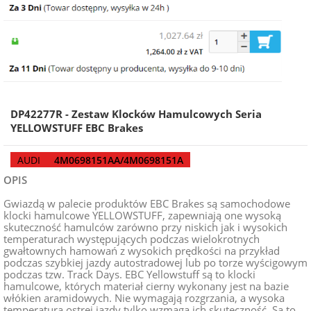
DP42277R - Zestaw Klocków Hamulcowych Seria
YELLOWSTUFF EBC Brakes
AUDI
4M0698151AA/4M0698151A
OPIS
Gwiazdą w palecie produktów EBC Brakes są samochodowe
klocki hamulcowe YELLOWSTUFF, zapewniają one wysoką
skuteczność hamulców zarówno przy niskich jak i wysokich
temperaturach występujących podczas wielokrotnych
gwałtownych hamowań z wysokich prędkości na przykład
podczas szybkiej jazdy autostradowej lub po torze wyścigowym
podczas tzw. Track Days. EBC Yellowstuff są to klocki
hamulcowe, których materiał cierny wykonany jest na bazie
włókien aramidowych. Nie wymagają rozgrzania, a wysoka
temperatura ostrej jazdy tylko wzmaga ich skuteczność. Są to