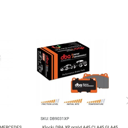
SKU:
DB9031XP
o MERCEDES
Klocki DBA XP przód A45 CLA45 GLA45