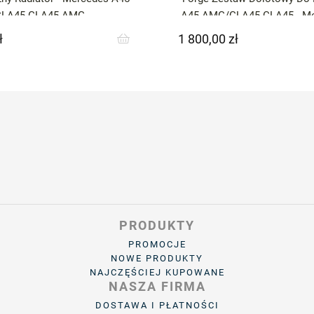
CLA45 GLA45 AMG
A45 AMG/GLA45 CLA45 - Me
AMG / CLA
ł
1 800,00 zł
Cena
PRODUKTY
PROMOCJE
NOWE PRODUKTY
NAJCZĘŚCIEJ KUPOWANE
NASZA FIRMA
DOSTAWA I PŁATNOŚCI