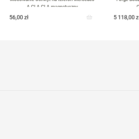
A CLA GLA magnetyczny
56,00 zł
5 118,00 z
Cena
Cena