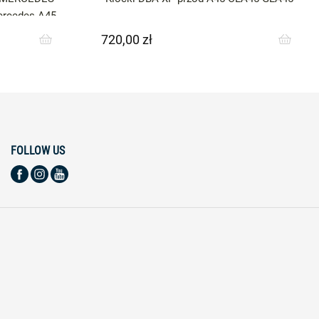
rcedes A45
720,00 zł
Cena
FOLLOW US