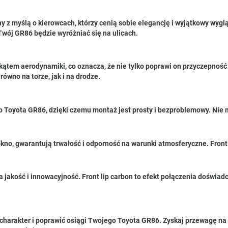
rzony z myślą o kierowcach, którzy cenią sobie elegancję i wyjątkowy
Twój GR86 będzie wyróżniać się na ulicach.
kątem aerodynamiki, co oznacza, że nie tylko poprawi on przyczepność
ówno na torze, jak i na drodze.
o Toyota GR86, dzięki czemu montaż jest prosty i bezproblemowy. Nie 
ókno, gwarantują trwałość i odporność na warunki atmosferyczne. Front
 jakość i innowacyjność. Front lip carbon to efekt połączenia dośw
 charakter i poprawić osiągi Twojego Toyota GR86. Zyskaj przewagę na t