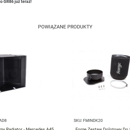
o GR86 już teraz!
POWIĄZANE PRODUKTY
AD8
SKU:
FMINDK20
ny Radiator - Mercedes A45
Forge Zestaw Dolotowy D