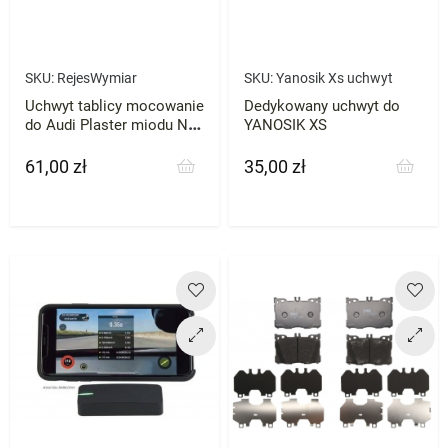
SKU:
RejesWymiar
SKU:
Yanosik Xs uchwyt
Uchwyt tablicy mocowanie
Dedykowany uchwyt do
do Audi Plaster miodu NA
YANOSIK XS
WYMIAR
61,00 zł
35,00 zł
Cena
Cena