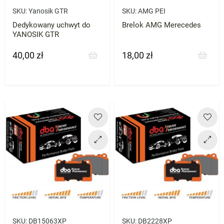
SKU:
Yanosik GTR
SKU:
AMG PEI
Dedykowany uchwyt do
Brelok AMG Merecedes
YANOSIK GTR
40,00 zł
18,00 zł
Cena
Cena
SKU:
DB15063XP
SKU:
DB2228XP