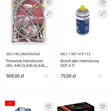
SKU:
HELAMG4543all
SKU:
1 987 479 113
Przewody Hamulcowe
Bosch płyn Hamulcowy
HEL A45 CLA45 GLA45
DOT 4 1l
GLC C E CLA
509,00 zł
75,00 zł
Cena
Cena
-5%