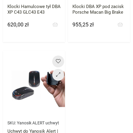
Klocki Hamulcowe tył DBA
Klocki DBA XP pod zacisk
XP C43 GLC43 E43
Porsche Macan Big Brake
620,00 zł
955,25 zł
Cena
Cena
SKU:
Yanosik ALERT uchwyt
Uchwyt do Yanosik Alert |