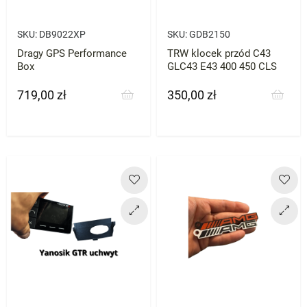
SKU:
DB9022XP
SKU:
GDB2150
Dragy GPS Performance
TRW klocek przód C43
Box
GLC43 E43 400 450 CLS
719,00 zł
350,00 zł
Cena
Cena