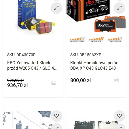
SKU:
DP43070R
SKU:
DB15062XP
EBC Yellowstuff Klocki
Klocki Hamulcowe przód
przód W205 C43 / GLC 43
DBA XP C43 GLC43 E43
/ E43
800,00 zł
Cena
Cena
Cena
986,00 zł
936,70 zł
podstawowa