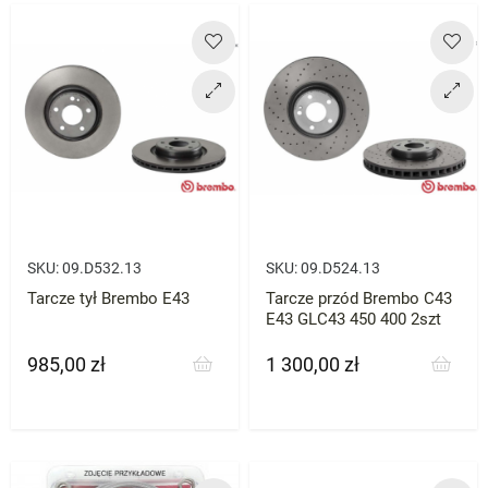
SKU:
09.D532.13
SKU:
09.D524.13
Tarcze tył Brembo E43
Tarcze przód Brembo C43
E43 GLC43 450 400 2szt
985,00 zł
1 300,00 zł
Cena
Cena