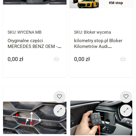
SKU:
WYCENA MB
SKU:
Bloker wycena
Oryginalne części
kilometry.stop.pl Bloker
MERCEDES BENZ OEM -
Kilometrów Audi
WYCENA
Mercedes VW Skoda BMW
każde zatrzymaj licznik
0,00 zł
0,00 zł
Cena
Cena
przebieg