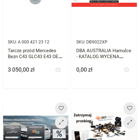
SKU:
A 000 421 23 12
SKU:
DB9022XP
Tarcze przód Mercedes
DBA AUSTRALIA Hamulce
Bezn C43 GLC43 E43 OEM
- KATALOG WYCENA
2szt
ZNAJDŹ CZĘŚĆI DO
SWOJEGO AUTA
3 050,00 zł
0,00 zł
Cena
Cena