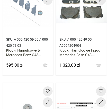
SKU:
A 000 420 59 00 A 000
SKU:
A 000 420 49 00
420 78 03
A0004204904
Klocki Hamulcowe tył
Klocki Hamulcowe Przód
Mercedes Benz C43
Mercedes Bezn C43
GLC43 OEM
GLC43 E43 OEM
595,00 zł
1 320,00 zł
Cena
Cena