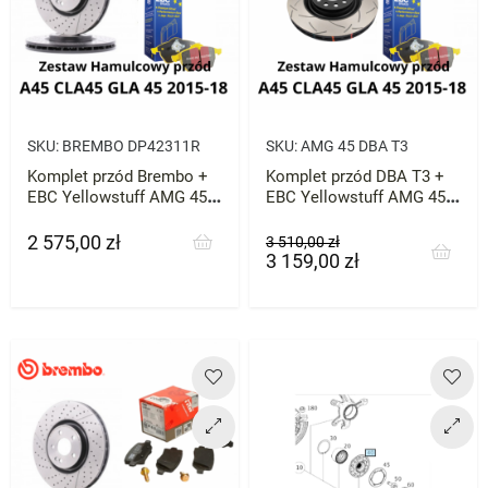
SKU:
BREMBO DP42311R
SKU:
AMG 45 DBA T3
Komplet przód Brembo +
Komplet przód DBA T3 +
EBC Yellowstuff AMG 45
EBC Yellowstuff AMG 45
Zestaw A45 CLA45 GLA45
Zestaw A45 CLA45 GLA45
2 575,00 zł
Cena
Cena
Cena
3 510,00 zł
3 159,00 zł
podstawowa