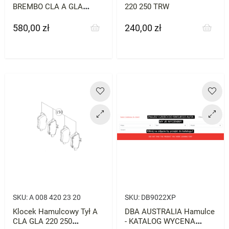
BREMBO CLA A GLA
220 250 TRW
220/250
580,00 zł
240,00 zł
Cena
Cena
SKU:
A 008 420 23 20
SKU:
DB9022XP
Klocek Hamulcowy Tył A
DBA AUSTRALIA Hamulce
CLA GLA 220 250
- KATALOG WYCENA