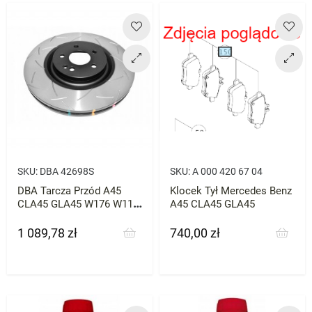
SKU:
DBA 42698S
SKU:
A 000 420 67 04
DBA Tarcza Przód A45
Klocek Tył Mercedes Benz
CLA45 GLA45 W176 W117
A45 CLA45 GLA45
x156 AMG
1 089,78 zł
740,00 zł
Cena
Cena