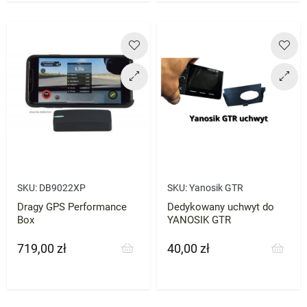
SKU:
DB9022XP
SKU:
Yanosik GTR
Dragy GPS Performance
Dedykowany uchwyt do
Box
YANOSIK GTR
719,00 zł
40,00 zł
Cena
Cena