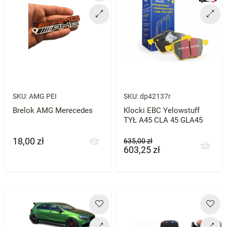
SKU:
AMG PEI
SKU:
dp42137r
Brelok AMG Merecedes
Klocki EBC Yelowstuff
TYŁ A45 CLA 45 GLA45
18,00 zł
Cena
Cena
Cena
635,00 zł
603,25 zł
podstawowa