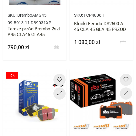
SKU:
BremboAMG45
SKU:
FCP4806H
09.B913.11 DB9031XP
Klocki Ferodo DS2500 A
Tarcze przód Brembo 2szt
45 CLA 45 GLA 45 PRZÓD
A45 CLA45 GLA45
1 080,00 zł
Cena
790,00 zł
Cena
-5%