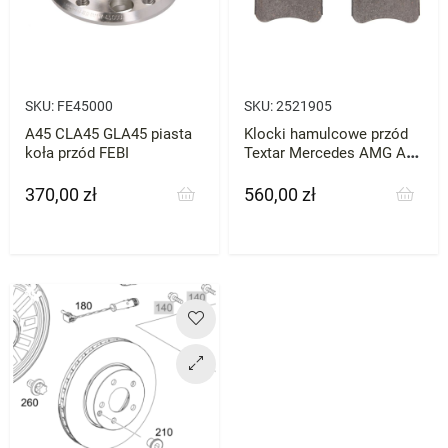
SKU:
FE45000
SKU:
2521905
A45 CLA45 GLA45 piasta
Klocki hamulcowe przód
koła przód FEBI
Textar Mercedes AMG A45
CLA45 GLA45 | W176 C117
X156
370,00 zł
560,00 zł
Cena
Cena