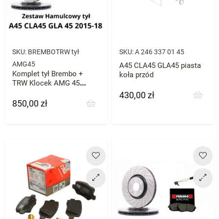
SKU:
BREMBOTRW tył
SKU:
A 246 337 01 45
AMG45
A45 CLA45 GLA45 piasta
Komplet tył Brembo +
koła przód
TRW Klocek AMG 45
Zestaw A45 CLA45 GLA45
430,00 zł
Cena
850,00 zł
Cena