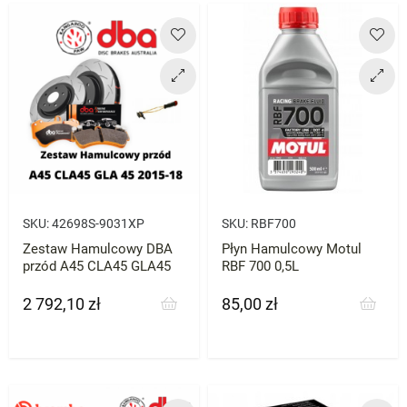
SKU:
42698S-9031XP
SKU:
RBF700
Zestaw Hamulcowy DBA
Płyn Hamulcowy Motul
przód A45 CLA45 GLA45
RBF 700 0,5L
2 792,10 zł
85,00 zł
Cena
Cena