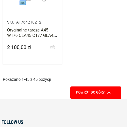
SKU:
A1764210212
Oryginalne tarcze A45
W176 CLA45 C177 GLA45
X156
2 100,00 zł
Cena
Pokazano 1-45 z 45 pozycji

POWRÓT DO GÓRY
FOLLOW US