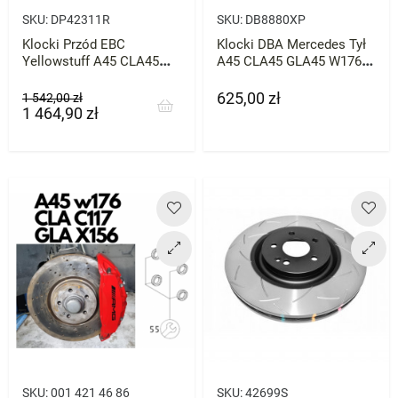
SKU:
DP42311R
SKU:
DB8880XP
Klocki Przód EBC
Klocki DBA Mercedes Tył
Yellowstuff A45 CLA45
A45 CLA45 GLA45 W176
GLA45 W176 C117
W117 DB8880XP
625,00 zł
Cena
Cena
Cena
1 542,00 zł
1 464,90 zł
podstawowa
SKU:
001 421 46 86
SKU:
42699S