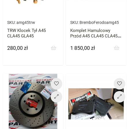
SKU:
amg45trw
SKU:
BremboFerodoamg45
TRW Klocek Tył A45
Komplet Hamulcowy
CLA45 GLA45
Przód A45 CLA45 CLA45 /
Brembo + Ferodo +
Czujnik !
280,00 zł
1 850,00 zł
Cena
Cena