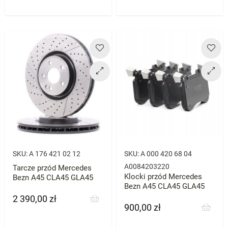
SKU:
A 176 421 02 12
SKU:
A 000 420 68 04
A0084203220
Tarcze przód Mercedes
Klocki przód Mercedes
Bezn A45 CLA45 GLA45
Bezn A45 CLA45 GLA45
2 390,00 zł
Cena
900,00 zł
Cena