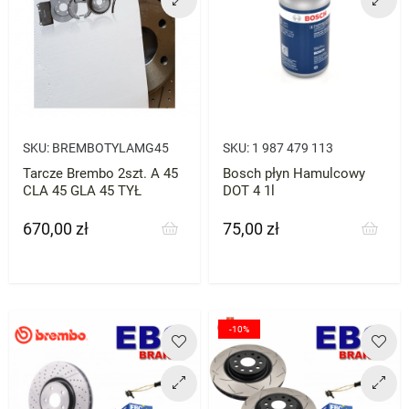
SKU:
BREMBOTYLAMG45
SKU:
1 987 479 113
Tarcze Brembo 2szt. A 45
Bosch płyn Hamulcowy
CLA 45 GLA 45 TYŁ
DOT 4 1l
670,00 zł
75,00 zł
Cena
Cena
-10%