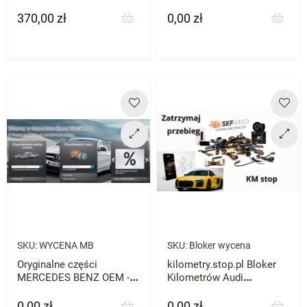
Mercedes OEM
ZNAJDŹ CZĘŚĆI DO
SWOJEGO AUTA
370,00 zł
0,00 zł
Cena
Cena
SKU:
WYCENA MB
SKU:
Bloker wycena
Oryginalne części
kilometry.stop.pl Bloker
MERCEDES BENZ OEM -
Kilometrów Audi
WYCENA
Mercedes VW Skoda BMW
każde zatrzymaj licznik
0,00 zł
0,00 zł
Cena
Cena