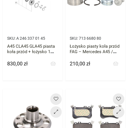
SKU:
A 246 337 01 45
SKU:
713 6680 80
A45 CLA45 GLA45 piasta
Łożysko piasty koła przód
koła przód + łożysko 1
FAG – Mercedes A45 /
strona ZESTAW Mercedes
CLA45 / GLA45 AMG
BENZ
830,00 zł
210,00 zł
Cena
Cena