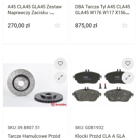
A45 CLA45 GLA45 Zestaw
DBA Tarcza Tył A45 CLA45
Naprawczy Zacisku -
GLA45 W176 W117 X156
Gumki
AMG
270,00 zł
875,00 zł
Cena
Cena
SKU:
09.B807.51
SKU:
GDB1932
Tarcze Hamulcowe Przód
Klocki Przód CLA A GLA