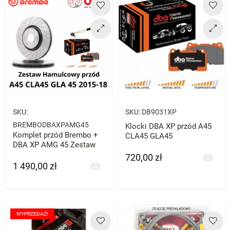
SKU:
SKU:
DB9031XP
BREMBODBAXPAMG45
Klocki DBA XP przód A45
Komplet przód Brembo +
CLA45 GLA45
DBA XP AMG 45 Zestaw
720,00 zł
Cena
1 490,00 zł
Cena
WYPRZEDAŻ!