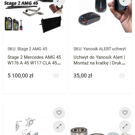
SKU:
Stage 2 AMG 45
SKU:
Yanosik ALERT uchwyt
Stage 2 Mercedes AMG 45
Uchwyt do Yanosik Alert |
W176 A 45 W117 CLA 45
Montaż na kratkę | Druk
X165 GLA 45
3D ABS
5 100,00 zł
35,00 zł
Cena
Cena