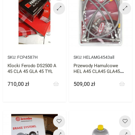
SKU:
FCP4587H
SKU:
HELAMG4543all
Klocki Ferodo DS2500 A
Przewody Hamulcowe
45 CLA 45 GLA 45 TYŁ
HEL A45 CLA45 GLA45
GLC C E CLA
710,00 zł
509,00 zł
Cena
Cena