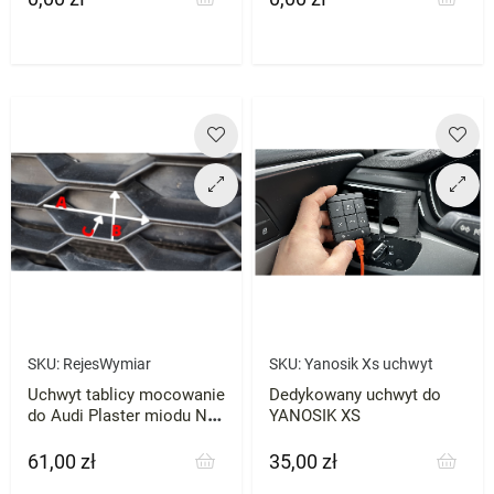
przebieg
SKU:
RejesWymiar
SKU:
Yanosik Xs uchwyt
Uchwyt tablicy mocowanie
Dedykowany uchwyt do
do Audi Plaster miodu NA
YANOSIK XS
WYMIAR
61,00 zł
35,00 zł
Cena
Cena