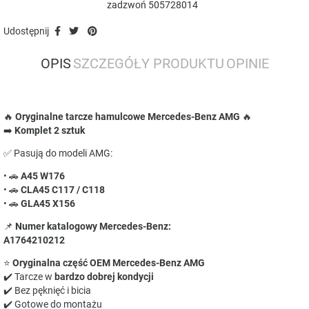
zadzwoń 505728014
Udostępnij
OPIS
SZCZEGÓŁY PRODUKTU
OPINIE
🔥
Oryginalne tarcze hamulcowe Mercedes-Benz AMG
🔥
➡️
Komplet 2 sztuk
✅ Pasują do modeli AMG:
• 🚗
A45 W176
• 🚗
CLA45 C117 / C118
• 🚗
GLA45 X156
📌
Numer katalogowy Mercedes-Benz:
A1764210212
⭐
Oryginalna część OEM Mercedes-Benz AMG
✔️ Tarcze w
bardzo dobrej kondycji
✔️ Bez pęknięć i bicia
✔️ Gotowe do montażu