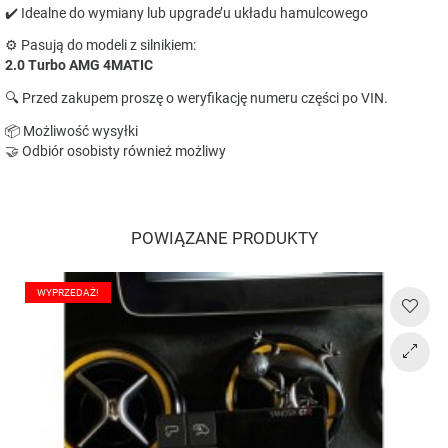
✔️ Idealne do wymiany lub upgrade’u układu hamulcowego
⚙️ Pasują do modeli z silnikiem:
2.0 Turbo AMG 4MATIC
🔍 Przed zakupem proszę o weryfikację numeru części po VIN.
📦 Możliwość wysyłki
🤝 Odbiór osobisty również możliwy
POWIĄZANE PRODUKTY
WYPRZEDAŻ!