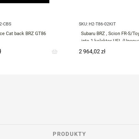
02-CBS
SKU:
H2-T86-02KIT
rce Cat back BRZ GT86
Subaru BRZ , Scion FR-S/To
into 1 kolektor UEL (Unequa
Force
ł
2 964,02 zł
Cena
PRODUKTY