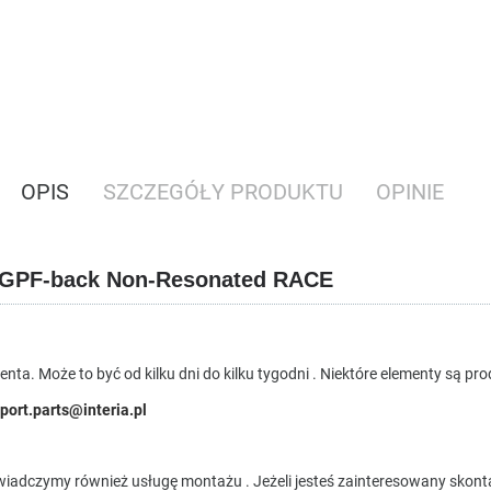
OPIS
SZCZEGÓŁY PRODUKTU
OPINIE
an GPF-back Non-Resonated RACE
ta. Może to być od kilku dni do kilku tygodni . Niektóre elementy są p
port.parts@interia.pl
wiadczymy również usługę montażu . Jeżeli jesteś zainteresowany skont