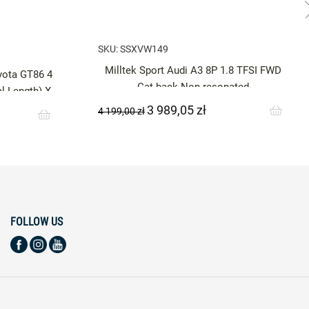
SKU:
SSXVW149
Milltek Sport Audi A3 8P 1.8 TFSI FWD
yota GT86 4
Cat-back Non-resonated
l Length) X
3 989,05 zł
Cena
Cena
4 199,00 zł
podstawowa
FOLLOW US