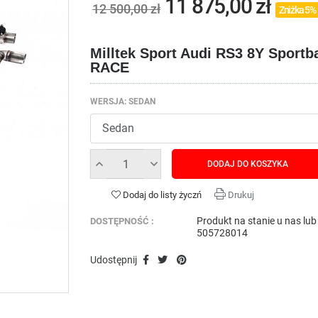
11 875,00 zł
12 500,00 zł
Zniżka 5%
Milltek Sport Audi RS3 8Y Sport
RACE
WERSJA: SEDAN
DODAJ DO KOSZYKA
Dodaj do listy życzń
Drukuj
Produkt na stanie u nas lu
DOSTĘPNOŚĆ :
505728014
Udostępnij