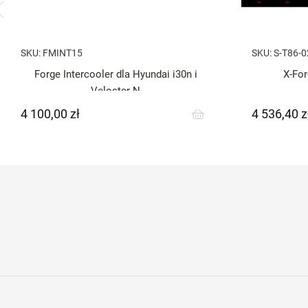
SKU:
FMINT15
SKU:
S-T86-
Forge Intercooler dla Hyundai i30n i
X-Fo
Veloster N
4 100,00 zł
4 536,40 z
Cena
Cena