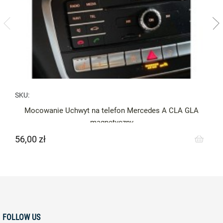
SKU:
Mocowanie Uchwyt na telefon Mercedes A CLA GLA
magnetyczny
56,00 zł
Cena
FOLLOW US