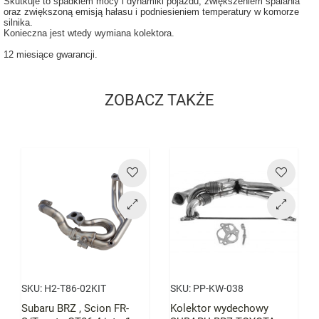
Skutkuje to spadkiem mocy i dynamiki pojazdu, zwiększeniem spalania
oraz zwiększoną emisją hałasu i podniesieniem temperatury w komorze
silnika.
Konieczna jest wtedy wymiana kolektora.
12 miesiące gwarancji.
ZOBACZ TAKŻE
Cena
Cena
SKU:
H2-T86-02KIT
SKU:
PP-KW-038
Subaru BRZ , Scion FR-
Kolektor wydechowy