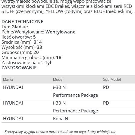
wytrzymałość powoduje że, mogą współpracować ze
wszystkimi klockami EBC Brakes, włącznie z klockami serii RED
STUFF (czerwonymi), YELLOW (żółtymi) oraz BLUE (niebieskimi).
DANE TECHNICZNE
Typ:
Gładkie
Pełne/Wentylowane:
Wentylowane
Ilość otworów:
5
Średnica (mm):
314
Wysokość (mm):
33
Grubość (mm):
20
Minimalna grubość (mm):
18
Zastosowanie na oś:
Tył
ZASTOSOWANIE
Marka
Model
Sub-Model
HYUNDAI
i-30 N
PD
Performance Package
HYUNDAI
i-30 N
PD
Performance Package
HYUNDAI
Kona N
Rzeczywisty wygląd towaru może różnić się od tego, który widnieje na