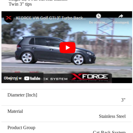
Twin 3″ tips
Diameter [Inch]
3"
Material
Stainless Steel
Product Group
Cat-Back System