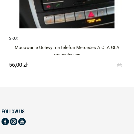
SKU:
Mocowanie Uchwyt na telefon Mercedes A CLA GLA
magnetyczny
56,00 zł
Cena
FOLLOW US