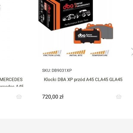
SKU:
DB9031XP
o MERCEDES
Klocki DBA XP przód A45 CLA45 GLA45
rcedes A45
720,00 zł
Cena