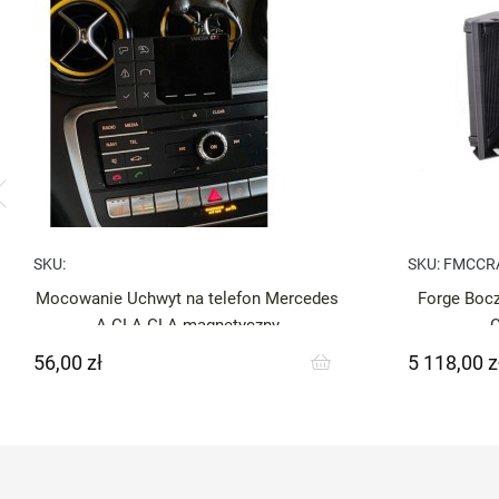
SKU:
SKU:
FMCCR
Mocowanie Uchwyt na telefon Mercedes
Forge Bocz
A CLA GLA magnetyczny
56,00 zł
5 118,00 z
Cena
Cena