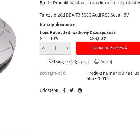
Brutto
Produkt na stanie u nas lub u naszego dost
Tarcza przód DBA T3 5000 Audi RS3 Sedan 8V
Rabaty ilościowe
Ilość
Rabat Jednostkowy
Oszczędzasz
2
10%
529,00 zł
DODAJ DO KOSZYKA
Dodaj do listy życzń
Drukuj
Produkt na stanie u nas lu
DOSTĘPNOŚĆ :
505728014
Udostępnij