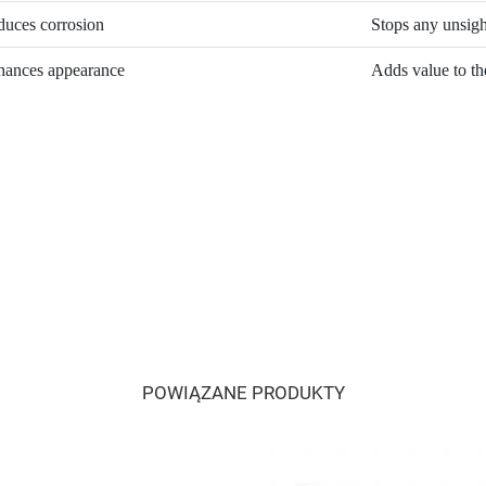
uces corrosion
Stops any unsigh
hances appearance
Adds value to th
POWIĄZANE PRODUKTY