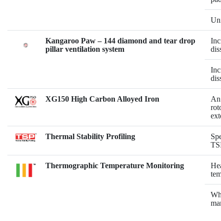
Uni
Kangaroo Paw – 144 diamond and tear drop
Inc
pillar ventilation system
dis
Inc
dis
XG150 High Carbon Alloyed Iron
An 
rot
ext
Thermal Stability Profiling
Spe
TS
Thermographic Temperature Monitoring
Hea
tem
Whe
mar