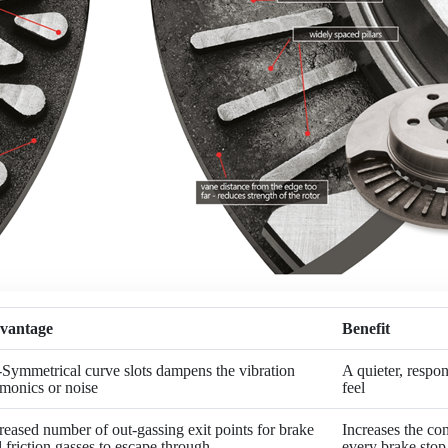
vantage
Benefit
-Symmetrical curve slots dampens the vibration
A quieter, respo
monics or noise
feel
reased number of out-gassing exit points for brake
Increases the co
 friction gasses to escape through
every brake stop