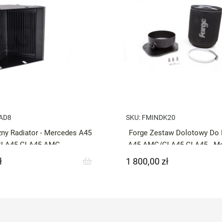
AD8
SKU:
FMINDK20
ny Radiator - Mercedes A45
Forge Zestaw Dolotowy D
CLA45 GLA45 AMG
A45 AMG/GLA45 CLA45 - Me
AMG / CLA
ł
1 800,00 zł
Cena