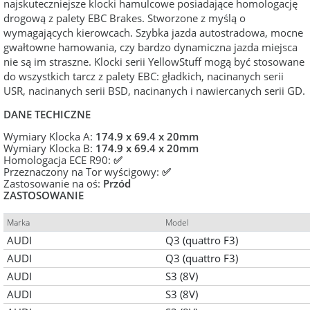
najskuteczniejsze klocki hamulcowe posiadające homologację
drogową z palety EBC Brakes. Stworzone z myślą o
wymagających kierowcach. Szybka jazda autostradowa, mocne
gwałtowne hamowania, czy bardzo dynamiczna jazda miejsca
nie są im straszne. Klocki serii YellowStuff mogą być stosowane
do wszystkich tarcz z palety EBC: gładkich, nacinanych serii
USR, nacinanych serii BSD, nacinanych i nawiercanych serii GD.
DANE TECHICZNE
Wymiary Klocka A:
174.9 x 69.4 x 20mm
Wymiary Klocka B:
174.9 x 69.4 x 20mm
Homologacja ECE R90:
✅
Przeznaczony na Tor wyścigowy:
✅
Zastosowanie na oś:
Przód
ZASTOSOWANIE
Marka
Model
AUDI
Q3 (quattro F3)
AUDI
Q3 (quattro F3)
AUDI
S3 (8V)
AUDI
S3 (8V)