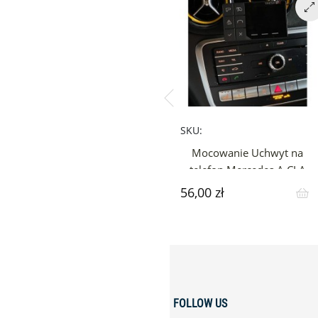
SKU:
Mocowanie Uchwyt na
telefon Mercedes A CLA
GLA magnetyczny
56,00 zł
Cena
FOLLOW US