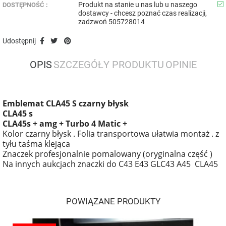
Produkt na stanie u nas lub u naszego
DOSTĘPNOŚĆ :
dostawcy - chcesz poznać czas realizacji,
zadzwoń 505728014
Udostępnij
OPIS
SZCZEGÓŁY PRODUKTU
OPINIE
Emblemat CLA45 S czarny błysk
CLA45 s
CLA45s + amg + Turbo 4 Matic +
Kolor czarny błysk . Folia transportowa ułatwia montaż . z
tyłu taśma klejąca
Znaczek profesjonalnie pomalowany (oryginalna część )
Na innych aukcjach znaczki do C43 E43 GLC43 A45 CLA45
Znaczki
POWIĄZANE PRODUKTY