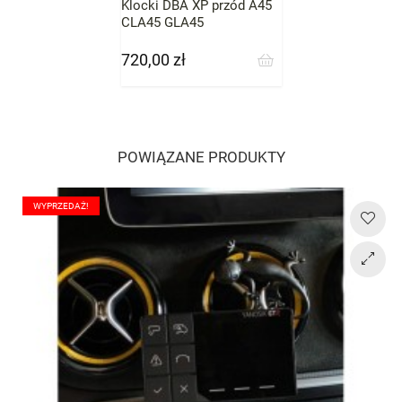
Klocki DBA XP przód A45
CLA45 GLA45
720,00 zł
Cena
POWIĄZANE PRODUKTY
WYPRZEDAŻ!