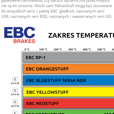
gwałtowne hamowania, czy bardzo dynamiczna jazda miejsca
nie są im straszne. Klocki serii YellowStuff mogą być stosowane
do wszystkich tarcz z palety EBC: gładkich, nacinanych serii
USR, nacinanych serii BSD, nacinanych i nawiercanych serii GD.