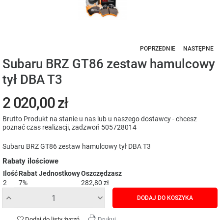
POPRZEDNIE
NASTĘPNE
Subaru BRZ GT86 zestaw hamulcowy
tył DBA T3
2 020,00 zł
Brutto
Produkt na stanie u nas lub u naszego dostawcy - chcesz
poznać czas realizacji, zadzwoń 505728014
Subaru BRZ GT86 zestaw hamulcowy tył DBA T3
Rabaty ilościowe
Ilość
Rabat Jednostkowy
Oszczędzasz
2
7%
282,80 zł
DODAJ DO KOSZYKA
Dodaj do listy życzń
Drukuj