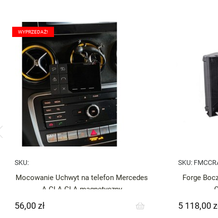
WYPRZEDAŻ!
SKU:
SKU:
FMCCR
Mocowanie Uchwyt na telefon Mercedes
Forge Bocz
A CLA GLA magnetyczny
56,00 zł
5 118,00 z
Cena
Cena