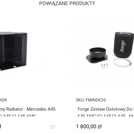
POWIĄZANE PRODUKTY
AD8
SKU:
FMINDK20
ny Radiator - Mercedes A45
Forge Zestaw Dolotowy D
CLA45 GLA45 AMG
A45 AMG/GLA45 CLA45 - Me
AMG / CLA
ł
1 800,00 zł
Cena