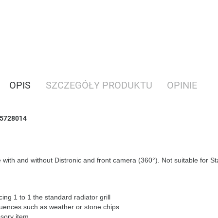
OPIS
SZCZEGÓŁY PRODUKTU
OPINIE
505728014
th and without Distronic and front camera (360°). Not suitable for St
acing 1 to 1 the standard radiator grill
nfluences such as weather or stone chips
ssory item