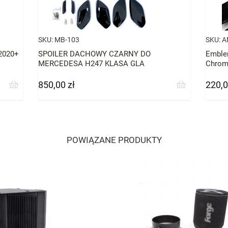
SKU:
MB-103
SKU:
A
 2020+
SPOILER DACHOWY CZARNY DO
Emble
MERCEDESA H247 KLASA GLA
Chrom
850,00 zł
220,0
Cena
Cena
POWIĄZANE PRODUKTY