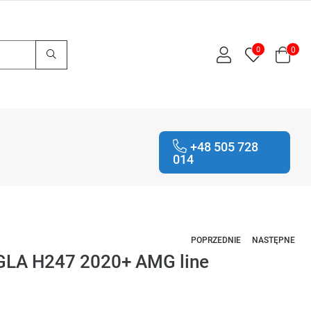
0
0
+48 505 728
014
POPRZEDNIE
NASTĘPNE
 GLA H247 2020+ AMG line