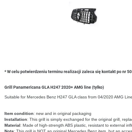
* W celu potwierdzeniu terminu realizacji zaleca się kontakt po nr 
Grill Panamericana GLA H247 2020+ AMG line (tylko)
Suitable for Mercedes Benz H247 GLA class from 04/2020 AMG Line wi
Item condition
: new and in original packaging
Installation
: This grill is simply exchanged for the original grill, repl
Material
: Made of high-strength ABS plastic, resistant to external i
Note
: This grill is NOT an original Mercedes Benz item, but an acce