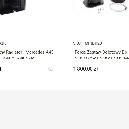
AD8
SKU:
FMINDK20
ny Radiator - Mercedes A45
Forge Zestaw Dolotowy D
CLA45 GLA45 AMG
A45 AMG/GLA45 CLA45 - Me
AMG / CLA
ł
1 800,00 zł
Cena