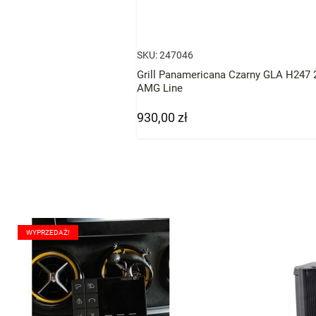
SKU:
247046
Grill Panamericana Czarny GLA H247
AMG Line
930,00 zł
Cena
WYPRZEDAŻ!