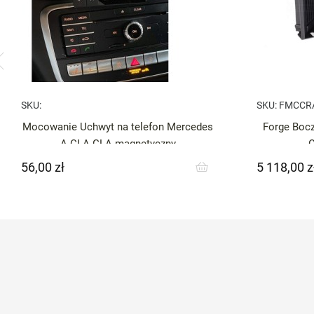
SKU:
SKU:
FMCCR
Mocowanie Uchwyt na telefon Mercedes
Forge Bocz
A CLA GLA magnetyczny
56,00 zł
5 118,00 z
Cena
Cena