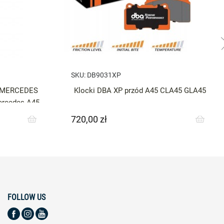
SKU:
DB9031XP
o MERCEDES
Klocki DBA XP przód A45 CLA45 GLA45
rcedes A45
720,00 zł
Cena
FOLLOW US