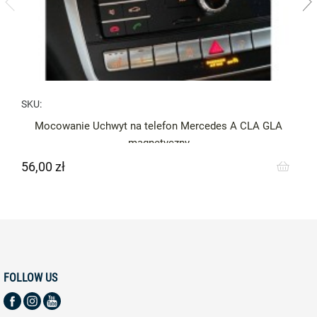
SKU:
Mocowanie Uchwyt na telefon Mercedes A CLA GLA
magnetyczny
56,00 zł
Cena
FOLLOW US