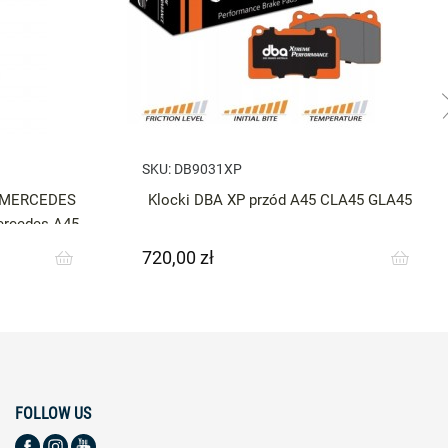
SKU:
DB9031XP
o MERCEDES
Klocki DBA XP przód A45 CLA45 GLA45
rcedes A45
720,00 zł
Cena
FOLLOW US