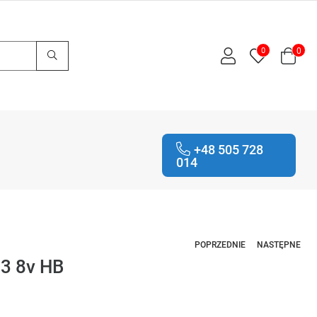
0
0
+48 505 728
014
POPRZEDNIE
NASTĘPNE
S3 8v HB