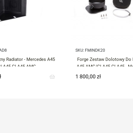
AD8
SKU:
FMINDK20
ny Radiator - Mercedes A45
Forge Zestaw Dolotowy D
CLA45 GLA45 AMG
A45 AMG/GLA45 CLA45 - Me
AMG / CLA
ł
1 800,00 zł
Cena