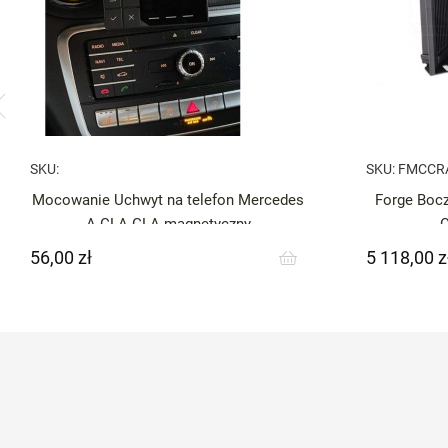
SKU:
SKU:
FMCCR
Mocowanie Uchwyt na telefon Mercedes
Forge Bocz
A CLA GLA magnetyczny
56,00 zł
5 118,00 z
Cena
Cena