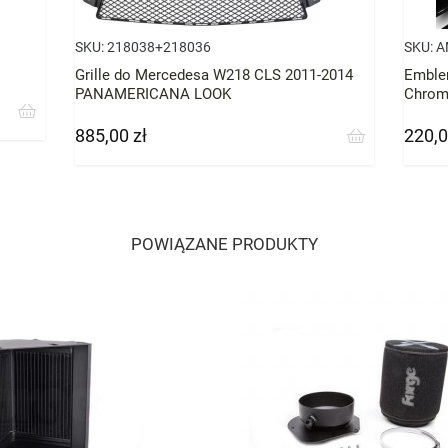
SKU:
218038+218036
SKU:
A
Grille do Mercedesa W218 CLS 2011-2014
Emble
PANAMERICANA LOOK
Chrom
885,00 zł
220,0
Cena
Cena
POWIĄZANE PRODUKTY