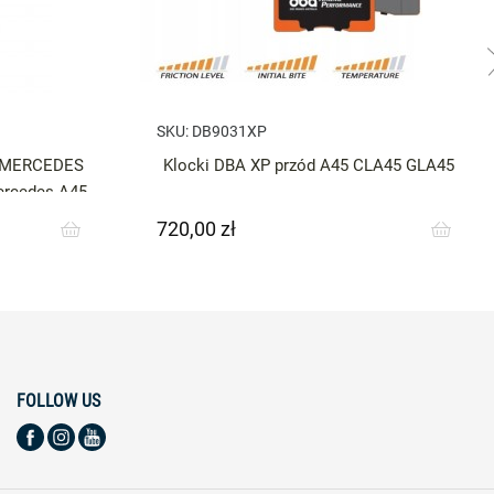
SKU:
DB9031XP
o MERCEDES
Klocki DBA XP przód A45 CLA45 GLA45
rcedes A45
720,00 zł
Cena
FOLLOW US