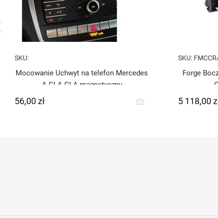
SKU:
SKU:
FMCCR
Mocowanie Uchwyt na telefon Mercedes
Forge Bocz
A CLA GLA magnetyczny
56,00 zł
5 118,00 z
Cena
Cena