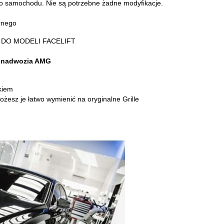
ego samochodu.
Nie są potrzebne żadne modyfikacje.
órnego
 DO MODELI FACELIFT
u nadwozia AMG
kiem
ożesz je łatwo wymienić na oryginalne Grille