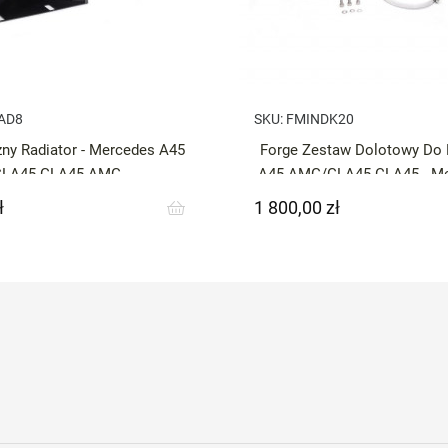
AD8
SKU:
FMINDK20
ny Radiator - Mercedes A45
Forge Zestaw Dolotowy D
CLA45 GLA45 AMG
A45 AMG/GLA45 CLA45 - Me
AMG / CLA
ł
1 800,00 zł
Cena