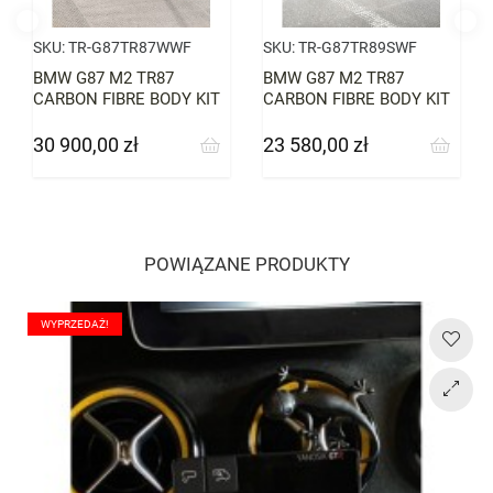
SKU:
TR-G87TR87WWF
SKU:
TR-G87TR89SWF
BMW G87 M2 TR87
BMW G87 M2 TR87
CARBON FIBRE BODY KIT
CARBON FIBRE BODY KIT
BY TRE (2023+, G87)
BY TRE (2023+, G87) V2
30 900,00 zł
23 580,00 zł
Cena
Cena
POWIĄZANE PRODUKTY
WYPRZEDAŻ!