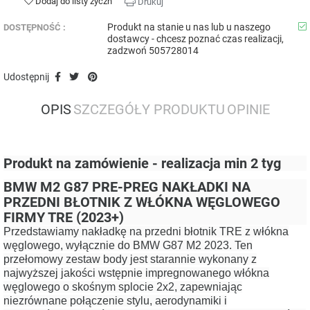
Dodaj do listy życzń
Drukuj
Produkt na stanie u nas lub u naszego
DOSTĘPNOŚĆ :
dostawcy - chcesz poznać czas realizacji,
zadzwoń 505728014
Udostępnij
OPIS
SZCZEGÓŁY PRODUKTU
OPINIE
Produkt na zamówienie - realizacja min 2 tyg
BMW M2 G87 PRE-PREG NAKŁADKI NA
PRZEDNI BŁOTNIK Z WŁÓKNA WĘGLOWEGO
FIRMY TRE (2023+)
Przedstawiamy nakładkę na przedni błotnik TRE z włókna
węglowego, wyłącznie do BMW G87 M2 2023.
Ten
przełomowy zestaw body jest starannie wykonany z
najwyższej jakości wstępnie impregnowanego włókna
węglowego o skośnym splocie 2x2, zapewniając
niezrównane połączenie stylu, aerodynamiki i