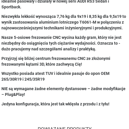
idealnie pasowały i działały w nowej serii AUDI RS3 Sedan i
Sportback.
Niezwykła lekkość wynosząca 7,76 kg dla 9x19 i 8,35 kg dla 9,5x19 to
wynik zastosowania aluminium lotniczego T6061-M w połączeniu z
najnowocześniejszymi technikami inżynieryjnymi i produkcyjnymi.
Nasze 5-osiowe frezowanie CNC wycina każdy gram, który nie jest
niezbędny do osiągnięcia tych ciężarów wydajności. Oznacza to -
dużo pracujemy nad szczegółami analizy i praktyką.
Przyjrzyj się bliżej centrum frezowanemu CNC ze złożonymi
frezowanymi kątami 3D, które zachwycą Cię!
Wszystko posiada atest TUV i idealnie pasuje do opon OEM
265/30R19 i 245/35R19
NIE są wymagane żadne elementy dystansowe – żadne modyfikacje
– Plug&Play!
Jedyna konfiguracja, która jest tak wklęsła z przodu i z tyłu!
POWIĄZANE PRODUKTY