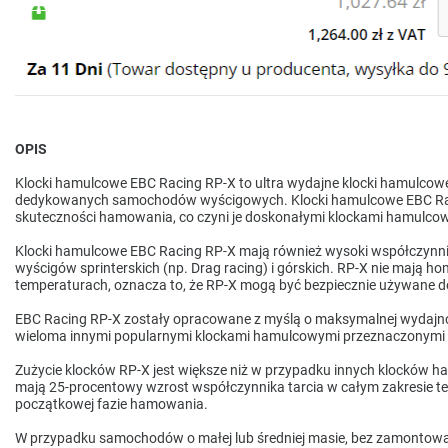
OPIS
Klocki hamulcowe EBC Racing RP-X to ultra wydajne klocki hamulcow
dedykowanych samochodów wyścigowych. Klocki hamulcowe EBC Racing
skuteczności hamowania, co czyni je doskonałymi klockami hamulc
Klocki hamulcowe EBC Racing RP-X mają również wysoki współczynnik 
wyścigów sprinterskich (np. Drag racing) i górskich. RP-X nie mają 
temperaturach, oznacza to, że RP-X mogą być bezpiecznie używane d
EBC Racing RP-X zostały opracowane z myślą o maksymalnej wydajnoś
wieloma innymi popularnymi klockami hamulcowymi przeznaczonymi
Zużycie klocków RP-X jest większe niż w przypadku innych klocków h
mają 25-procentowy wzrost współczynnika tarcia w całym zakresie te
początkowej fazie hamowania.
W przypadku samochodów o małej lub średniej masie, bez zamontow