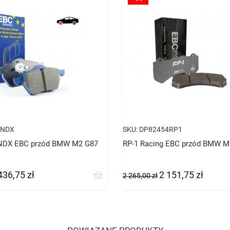
4NDX
SKU:
DP82454RP1
NDX EBC przód BMW M2 G87
RP-1 Racing EBC przód BMW 
436,75 zł
2 151,75 zł
na
Cena
Cena
2 265,00 zł
podstawowa