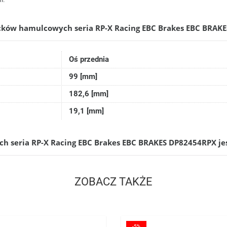
h.
ocków hamulcowych seria RP-X Racing EBC Brakes EBC BRAK
Oś przednia
99 [mm]
182,6 [mm]
19,1 [mm]
h seria RP-X Racing EBC Brakes EBC BRAKES DP82454RPX j
ZOBACZ TAKŻE
Cena
-5%