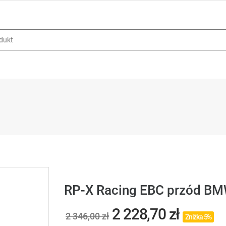
RP-X Racing EBC przód B
2 228,70 zł
2 346,00 zł
Zniżka 5%