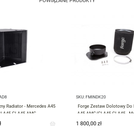
POWIĄZANE PRODUKTY
AD8
SKU:
FMINDK20
ny Radiator - Mercedes A45
Forge Zestaw Dolotowy D
CLA45 GLA45 AMG
A45 AMG/GLA45 CLA45 - Me
AMG / CLA
ł
1 800,00 zł
Cena