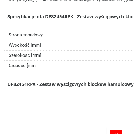
Rzeczywisty wygląd towaru może różnić się od tego, który widnieje na zdjęciac
Specyfikacje dla DP82454RPX - Zestaw wyścigowych kl
Strona zabudowy
Wysokość [mm]
Szerokość [mm]
Grubość [mm]
DP82454RPX - Zestaw wyścigowych klocków hamulcowyc
Cena
-5%