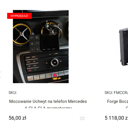
WYPRZEDAŻ!
SKU:
SKU:
FMCCR
Mocowanie Uchwyt na telefon Mercedes
Forge Bocz
A CLA GLA magnetyczny
56,00 zł
5 118,00 z
Cena
Cena