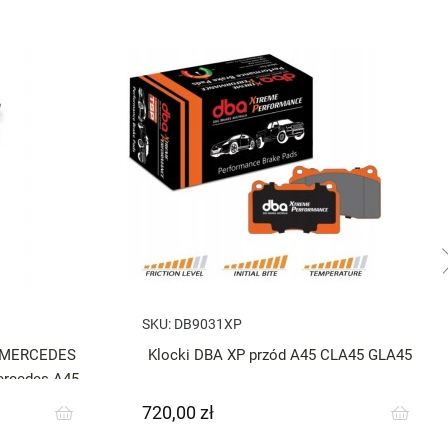
SKU:
DB9031XP
o MERCEDES
Klocki DBA XP przód A45 CLA45 GLA45
rcedes A45
720,00 zł
Cena