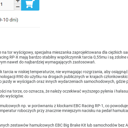
e na tor wyścigowy, specjalna mieszanka zaprojektowana dla ciężkich
 RP-X mają bardzo stabilny współczynnik tarcia 0,55mu i są zdolne d
owym nawet do najbardziej wymagających zastosowań.
tarcia w niskiej temperaturze, nie wymagając rozgrzania, aby osiągnąć
homologacji R90 do użytku na drogach publicznych w krajach członkowski
o jazdy w wyścigach oraz innych wydarzeniach samochodowych, gdzie po
ci na torze, co oznacza, że należy oczekiwać wyższego pylenia i hał
 do wyścigów.
amulcowych np. w porównaniu z klockami EBC Racing RP-1, co powoduje 
mperatur roboczych przy znacznie mniejszym nacisku na pedał hamulca. 
anych zestawów hamulcowych EBC Big Brake Kit lub samochodów bez AB