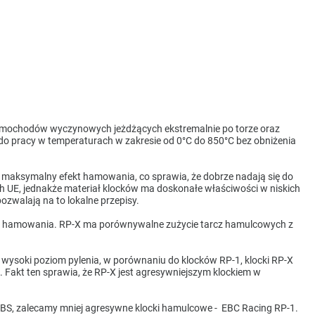
 samochodów wyczynowych jeżdżących ekstremalnie po torze oraz
o pracy w temperaturach w zakresie od 0°C do 850°C bez obniżenia
 maksymalny efekt hamowania, co sprawia, że dobrze nadają się do
ch UE, jednakże materiał klocków ma doskonałe właściwości w niskich
zwalają na to lokalne przepisy.
asu hamowania. RP-X ma porównywalne zużycie tarcz hamulcowych z
wysoki poziom pylenia, w porównaniu do klocków RP-1, klocki RP-X
Fakt ten sprawia, że RP-X jest agresywniejszym klockiem w
S, zalecamy mniej agresywne klocki hamulcowe - EBC Racing RP-1.