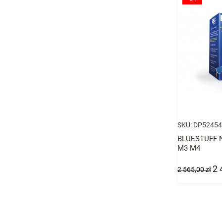
SKU:
DP5245
BLUESTUFF 
M3 M4
2 
Cena
Ce
2 565,00 zł
podstawowa