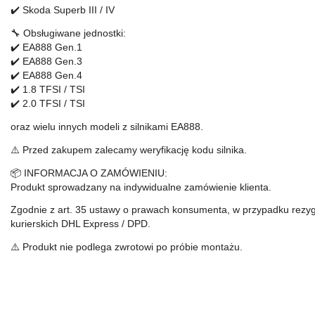
✔️ Skoda Superb III / IV
🔧 Obsługiwane jednostki:
✔️ EA888 Gen.1
✔️ EA888 Gen.3
✔️ EA888 Gen.4
✔️ 1.8 TFSI / TSI
✔️ 2.0 TFSI / TSI
oraz wielu innych modeli z silnikami EA888.
⚠️ Przed zakupem zalecamy weryfikację kodu silnika.
📦 INFORMACJA O ZAMÓWIENIU:
Produkt sprowadzany na indywidualne zamówienie klienta.
Zgodnie z art. 35 ustawy o prawach konsumenta, w przypadku rezygn
kurierskich DHL Express / DPD.
⚠️ Produkt nie podlega zwrotowi po próbie montażu.
Bar-tek