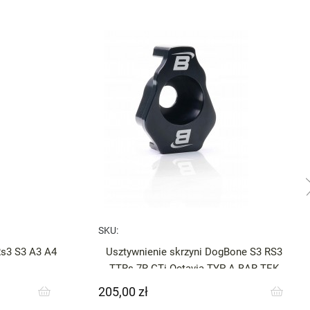
SKU:
Rs3 S3 A3 A4
Usztywnienie skrzyni DogBone S3 RS3
TTRs 7R GTi Octavia TYP A BAR-TEK
205,00 zł
Cena