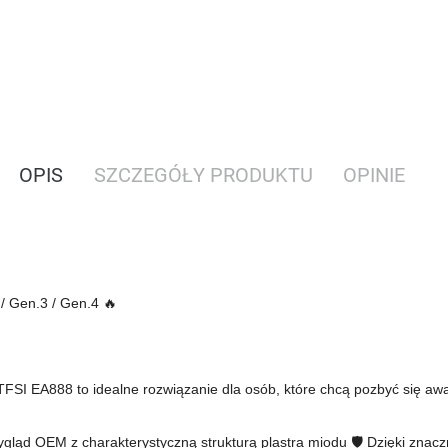
OPIS
SZCZEGÓŁY PRODUKTU
OPINIE
/ Gen.3 / Gen.4 🔥
FSI EA888 to idealne rozwiązanie dla osób, które chcą pozbyć się awar
gląd OEM z charakterystyczną strukturą plastra miodu 🛡️ Dzięki znacz