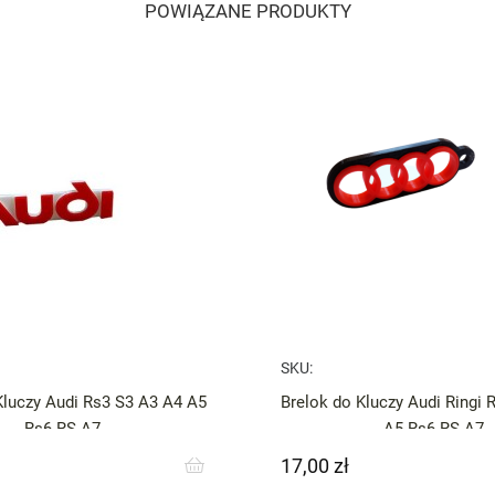
POWIĄZANE PRODUKTY
SKU:
Kluczy Audi Rs3 S3 A3 A4 A5
Brelok do Kluczy Audi Ringi 
Rs6 RS A7
A5 Rs6 RS A7
17,00 zł
Cena