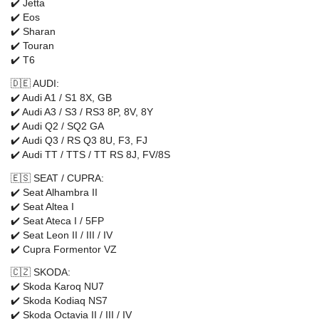
✔️ Jetta
✔️ Eos
✔️ Sharan
✔️ Touran
✔️ T6
🇩🇪 AUDI:
✔️ Audi A1 / S1 8X, GB
✔️ Audi A3 / S3 / RS3 8P, 8V, 8Y
✔️ Audi Q2 / SQ2 GA
✔️ Audi Q3 / RS Q3 8U, F3, FJ
✔️ Audi TT / TTS / TT RS 8J, FV/8S
🇪🇸 SEAT / CUPRA:
✔️ Seat Alhambra II
✔️ Seat Altea I
✔️ Seat Ateca I / 5FP
✔️ Seat Leon II / III / IV
✔️ Cupra Formentor VZ
🇨🇿 SKODA:
✔️ Skoda Karoq NU7
✔️ Skoda Kodiaq NS7
✔️ Skoda Octavia II / III / IV