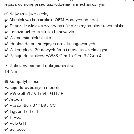
lepszą ochronę przed uszkodzeniami mechanicznymi.
✅ Najważniejsze cechy:
✔️ Aluminiowa konstrukcja OEM Honeycomb Look
✔️ Znacznie większa wytrzymałość niż seryjna plastikowa miska
✔️ Lepsza ochrona silnika i podwozia
✔️ Wzmacnia blok silnika
✔️ Idealna do aut seryjnych oraz tuningowanych
✔️ W komplecie 20 nowych śrub i masa uszczelniająca
✔️ Pasuje do silników EA888 Gen.1 / Gen.3 / Gen.4
🔧 Zalecany moment dokręcania śrub:
14 Nm
🚘 Kompatybilność:
Pasuje do wybranych modeli:
✔️ VW Golf VI / VII / VIII GTI / R
✔️ Arteon
✔️ Passat B6 / B7 / B8 / CC
✔️ Tiguan I / II / III
✔️ T-Roc
✔️ Polo GTI
✔️ Scirocco