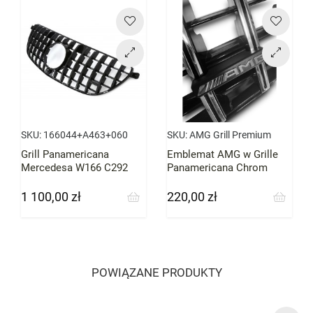
Cena
Cena
SKU:
166044+A463+060
SKU:
AMG Grill Premium
Grill Panamericana
Emblemat AMG w Grille
Mercedesa W166 C292
Panamericana Chrom
tylko 63 GLE 2015-18
Premium
1 100,00 zł
220,00 zł
Cena
Cena
POWIĄZANE PRODUKTY