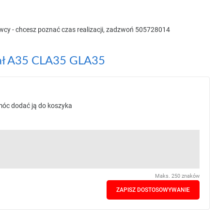
awcy - chcesz poznać czas realizacji, zadzwoń 505728014
jał A35 CLA35 GLA35
 móc dodać ją do koszyka
Maks. 250 znaków
ZAPISZ DOSTOSOWYWANIE