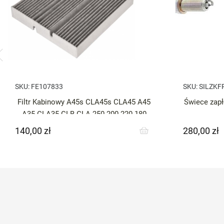
SKU:
FE107833
SKU:
SILZKF
Filtr Kabinowy A45s CLA45s CLA45 A45
Świece zap
A35 CLA35 GLB GLA 250 200 220 180
140,00 zł
280,00 zł
Cena
Cena