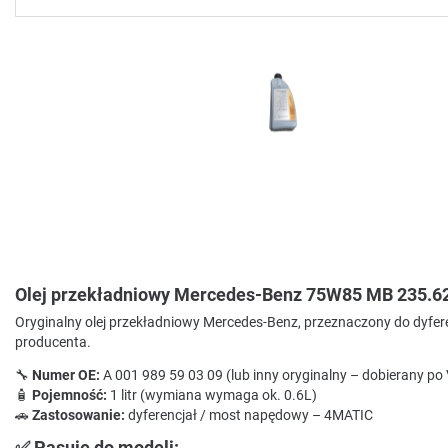
Olej przekładniowy Mercedes-Benz 75W85 MB 235.62 
Oryginalny olej przekładniowy Mercedes-Benz, przeznaczony do dyf
producenta.
🔧
Numer OE:
A 001 989 59 03 09 (lub inny oryginalny – dobierany po
🧴
Pojemność:
1 litr (wymiana wymaga ok. 0.6L)
🚗
Zastosowanie:
dyferencjał / most napędowy – 4MATIC
✅
Pasuje do modeli: