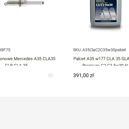
R8F7S
SKU:
A35ClaC2C35w30pakiet
łonowe Mercedes A35 CLA35
Pakiet A35 w177 CLA 35 GLA
GLB GLA 35
Premium C2 C3 5w30 6L 
391,00 zł
Cena