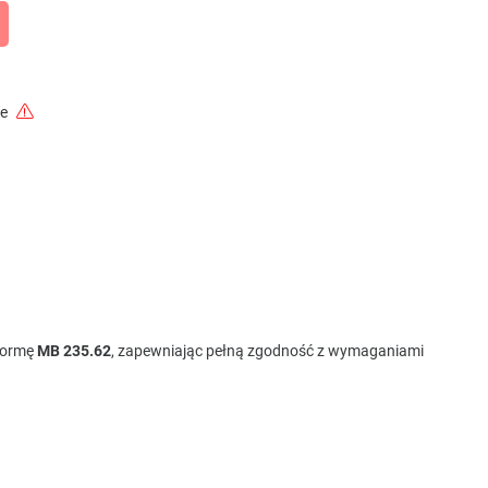
ie
 normę
MB 235.62
, zapewniając pełną zgodność z wymaganiami