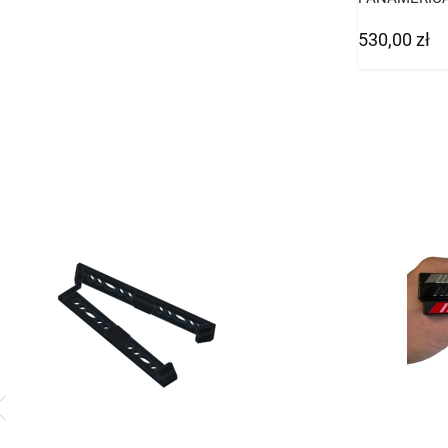
Czarny Przed l
530,00 zł
Cena