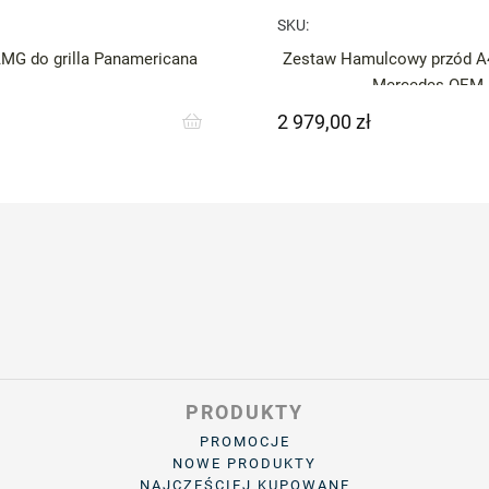
SKU:
MG do grilla Panamericana
Zestaw Hamulcowy przód A
Mercedes OEM
2 979,00 zł
Cena
PRODUKTY
PROMOCJE
NOWE PRODUKTY
NAJCZĘŚCIEJ KUPOWANE