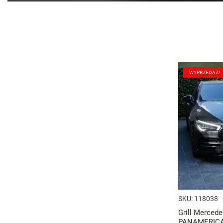
Grille
WYPRZEDAŻ!
SKU:
118038
Grill Merced
PANAMERICA