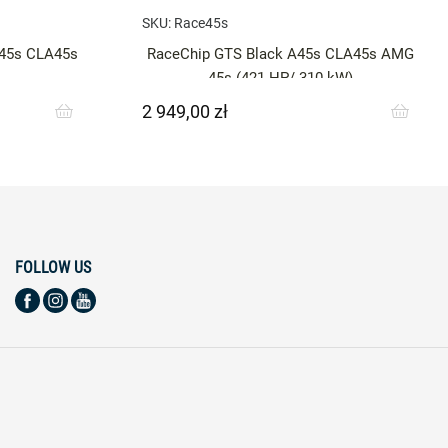
SKU:
Race45s
45s CLA45s
RaceChip GTS Black A45s CLA45s AMG
45s (421 HP/ 310 kW)
2 949,00 zł
Cena
FOLLOW US