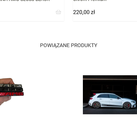
ift
220,00 zł
Cena
POWIĄZANE PRODUKTY