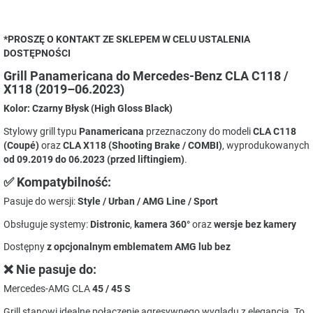
*PROSZĘ O KONTAKT ZE SKLEPEM W CELU USTALENIA
DOSTĘPNOŚCI
Grill Panamericana do Mercedes-Benz CLA C118 /
X118 (2019–06.2023)
Kolor: Czarny Błysk (High Gloss Black)
Stylowy grill typu
Panamericana
przeznaczony do modeli
CLA C118
(Coupé)
oraz
CLA X118 (Shooting Brake / COMBI)
, wyprodukowanych
od 09.2019 do 06.2023 (przed liftingiem)
.
✅ Kompatybilność:
Pasuje do wersji:
Style / Urban / AMG Line / Sport
Obsługuje systemy:
Distronic
,
kamera 360°
oraz
wersje bez kamery
Dostępny
z opcjonalnym emblematem AMG lub bez
❌ Nie pasuje do:
Mercedes-AMG CLA
45 / 45 S
Grill stanowi idealne połączenie agresywnego wyglądu z elegancją. To