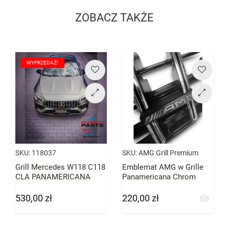
Grille
ZOBACZ TAKŻE
Cena
Cena
WYPRZEDAŻ!
SKU:
118037
SKU:
AMG Grill Premium
Grill Mercedes W118 C118
Emblemat AMG w Grille
CLA PANAMERICANA
Panamericana Chrom
AMG GT OPTIK CHROM
Premium
Przed LIFT
530,00 zł
220,00 zł
Cena
Cena